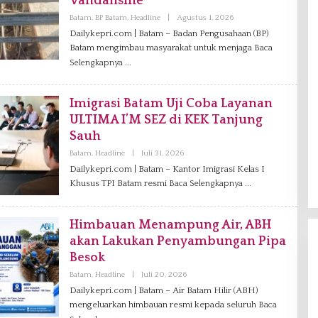
Vandalisme
Batam
,
BP Batam
,
Headline
|
Agustus 1, 2026
O
L
Dailykepri.com | Batam – Badan Pengusahaan (BP)
E
Batam mengimbau masyarakat untuk menjaga
H
Baca
V
Selengkapnya
A
N
I
A
Imigrasi Batam Uji Coba Layanan
G
ULTIMA I’M SEZ di KEK Tanjung
Sauh
Batam
,
Headline
|
Juli 31, 2026
O
L
Dailykepri.com | Batam – Kantor Imigrasi Kelas I
E
Khusus TPI Batam resmi
Baca Selengkapnya
H
V
A
N
Himbauan Menampung Air, ABH
I
A
akan Lakukan Penyambungan Pipa
G
Besok
Batam
,
Headline
|
Juli 20, 2026
O
L
Dailykepri.com | Batam – Air Batam Hilir (ABH)
E
mengeluarkan himbauan resmi kepada seluruh
H
Baca
D