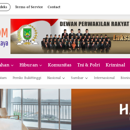
deks
Terms of Service
Contact
ahan
Hiburan
Komunitas
Tni & Polri
Kriminal
atam
Pemko Bukittinggi
Nasional
Sumbar
Internasional
Bisnis