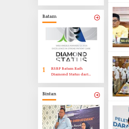
Laporkan Dugaan
Perlawanan ke Petugas di
Bukik Batarah
Batam
1
RSBP Batam Raih
Diamond Status dari
World Stroke Organization
untuk Penanganan Stroke
Berstandar Internasional
Bintan