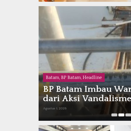
Batam
,
Headline
relang
Imigrasi Batam Uji 
di KEK Tanjung Sauh
Juli 31, 2026