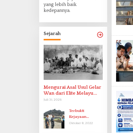
yang lebih baik
kedepannya.
Sejarah
Mengurai Asal Usul Gelar
Wan dari Elite Melayu
Hingga Populer di
Juli 31, 2026
Indonesia
Terbukti
Kejayaan
Indonesia pada
Oktober 8, 2022
Abad-9 Sebagai