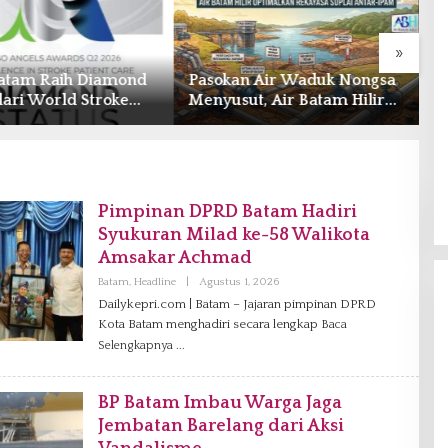
»
n Air Waduk Nongsa
BP Batam Resmi Buka
S
t, Air Batam Hilir
Batam Prime International
M
lkan Rekayasa Suplai
Grassroot Football Festival
G
IPAM
2026 di Stadion
‘
Temenggung Abdul Jamal
Pimpinan DPRD Batam Hadiri
Syukuran Milad ke-58 Walikota
Amsakar Achmad
Batam
,
Headline
|
Agustus 1, 2026
O
L
Dailykepri.com | Batam – Jajaran pimpinan DPRD
E
Kota Batam menghadiri secara lengkap
H
Baca
V
Selengkapnya
A
N
I
A
BP Batam Imbau Warga Jaga
G
Jembatan Barelang dari Aksi