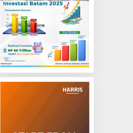
ambut HUT RI, Grand
Jemput Bola Layanan Publik
ercure Batam Centre
di Bintan, Ombudsman
elar Promo Kuliner
Kepri Serap Keluhan Bansos
Flavours of Nusantara’
hingga Solar Nelayan