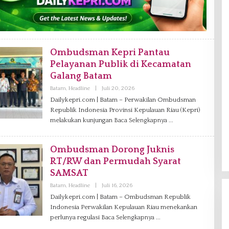
Ombudsman Kepri Pantau
Pelayanan Publik di Kecamatan
Galang Batam
Batam
,
Headline
|
Juli 20, 2026
O
L
Dailykepri.com | Batam – Perwakilan Ombudsman
E
Republik Indonesia Provinsi Kepulauan Riau (Kepri)
H
D
melakukan kunjungan
Baca Selengkapnya
A
N
I
E
Ombudsman Dorong Juknis
L
RT/RW dan Permudah Syarat
SAMSAT
Batam
,
Headline
|
Juli 16, 2026
O
L
Dailykepri.com | Batam – Ombudsman Republik
E
Indonesia Perwakilan Kepulauan Riau menekankan
H
D
perlunya regulasi
Baca Selengkapnya
A
N