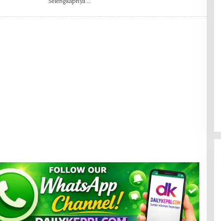
Selengkapnya
A
N
I
E
L