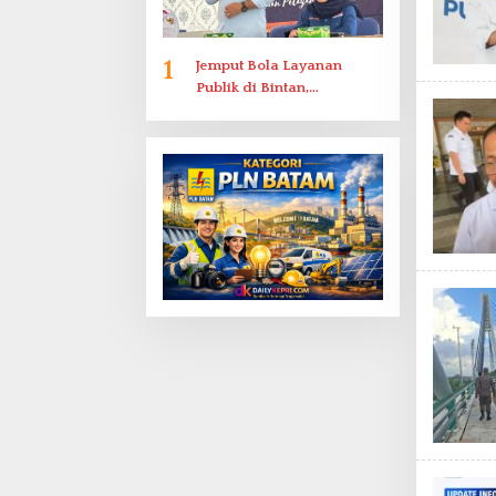
1
Jemput Bola Layanan
Publik di Bintan,
Ombudsman Kepri Serap
Keluhan Bansos hingga
Solar Nelayan