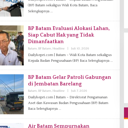
E
(BP) Batam sekaligus Wali Kota Batam,
H
Baca
A
Selengkapnya
D
M
I
N
BP Batam Evaluasi Alokasi Lahan,
Siap Cabut Hak yang Tidak
Dimanfaatkan
Batam
,
BP Batam
,
Headline
|
Juli 10, 2026
O
L
Dailykepri.com | Batam – Wali Kota Batam sekaligus
E
Kepala Badan Pengusahaan (BP)
Baca Selengkapnya
H
D
A
N
BP Batam Gelar Patroli Gabungan
I
E
di Jembatan Barelang
L
Batam
,
BP Batam
,
Headline
|
Juli 7, 2026
O
L
Dailykepri.com | Batam – Direktorat Pengamanan
E
Aset dan Kawasan Badan Pengusahaan (BP) Batam
H
A
Baca Selengkapnya
D
M
I
N
Air Batam Sempurnakan