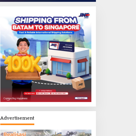
Batam
,
Headline
Himbauan Menampung Air, ABH
Penyambungan Pipa Besok
li 20, 2026
Advertisement