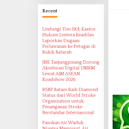
Bangsa Maritim
Ditemukan oleh
Recent
Ekspedisi Maritim
2022
Lindungi Tim SK4, Kantor
Hukum Lentera Keadilan
Laporkan Dugaan
Perlawanan ke Petugas di
Bukik Batarah
JNE Tanjungpinang Dorong
Akselerasi Digital UMKM
Lewat AIM ASEAN
Roadshow 2026
RSBP Batam Raih Diamond
Status dari World Stroke
Organization untuk
Penanganan Stroke
Berstandar Internasional
Pasokan Air Waduk
Nongsa Menyusut, Air