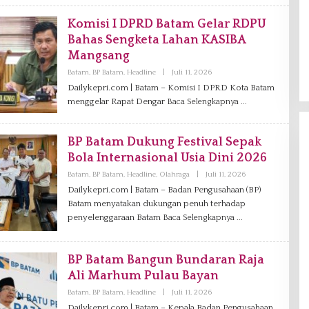
I
E
Komisi I DPRD Batam Gelar RDPU
L
Bahas Sengketa Lahan KASIBA
Mangsang
Batam
,
BP Batam
,
Headline
|
Juli 11, 2026
O
L
Dailykepri.com | Batam – Komisi I DPRD Kota Batam
E
menggelar Rapat Dengar
Baca Selengkapnya
H
A
D
M
BP Batam Dukung Festival Sepak
I
N
Bola Internasional Usia Dini 2026
Batam
,
BP Batam
,
Headline
,
Olahraga
|
Juli 11, 2026
O
L
Dailykepri.com | Batam – Badan Pengusahaan (BP)
E
Batam menyatakan dukungan penuh terhadap
H
A
penyelenggaraan Batam
Baca Selengkapnya
D
M
I
N
BP Batam Bangun Bundaran Raja
Ali Marhum Pulau Bayan
Batam
,
BP Batam
,
Headline
|
Juli 11, 2026
O
L
Dailykepri.com | Batam – Kepala Badan Pengusahaan