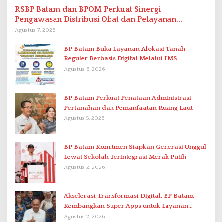
RSBP Batam dan BPOM Perkuat Sinergi
Pengawasan Distribusi Obat dan Pelayanan
Kefarmasian
Agustus 7, 2026
BP Batam Buka Layanan Alokasi Tanah
Reguler Berbasis Digital Melalui LMS
Agustus 6, 2026
BP Batam Perkuat Penataan Administrasi
Pertanahan dan Pemanfaatan Ruang Laut
Agustus 5, 2026
BP Batam Komitmen Siapkan Generasi Unggul
Lewat Sekolah Terintegrasi Merah Putih
Agustus 2, 2026
Akselerasi Transformasi Digital, BP Batam
Kembangkan Super Apps untuk Layanan
Terpadu
Agustus 2, 2026