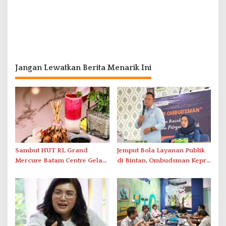
Jangan Lewatkan Berita Menarik Ini
Sambut HUT RI, Grand
Jemput Bola Layanan Publik
Mercure Batam Centre Gelar
di Bintan, Ombudsman Kepri
Promo Kuliner ‘Flavours of
Serap Keluhan Bansos hingga
Nusantara’
Solar Nelayan