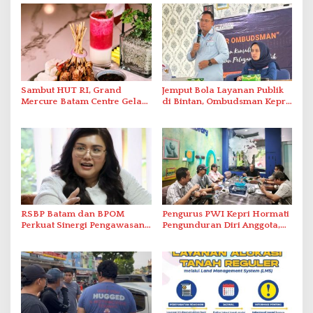
Sambut HUT RI, Grand
Jemput Bola Layanan Publik
Mercure Batam Centre Gelar
di Bintan, Ombudsman Kepri
Promo Kuliner ‘Flavours of
Serap Keluhan Bansos hingga
Nusantara’
Solar Nelayan
RSBP Batam dan BPOM
Pengurus PWI Kepri Hormati
Perkuat Sinergi Pengawasan
Pengunduran Diri Anggota,
Distribusi Obat dan
Segera Koordinasi
Pelayanan Kefarmasian
Administrasi ke Pusat