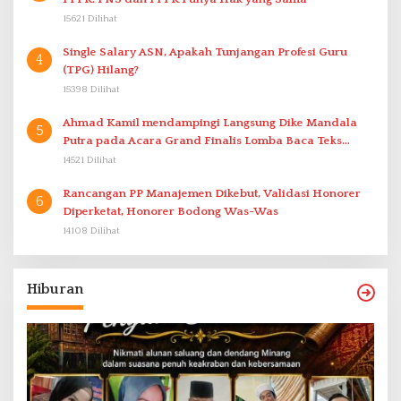
15621 Dilihat
Single Salary ASN, Apakah Tunjangan Profesi Guru
4
(TPG) Hilang?
15398 Dilihat
Ahmad Kamil mendampingi Langsung Dike Mandala
5
Putra pada Acara Grand Finalis Lomba Baca Teks
Proklamasi Mirip Bung Karno di Bali
14521 Dilihat
Rancangan PP Manajemen Dikebut, Validasi Honorer
6
Diperketat, Honorer Bodong Was-Was
14108 Dilihat
Hiburan