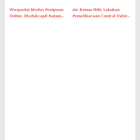
Polda Kepri Bekuk Pelaku di
Berbasis Digital Melalui LMS
Simpang Dam
Waspadai Modus Penipuan
Air Batam Hilir Lakukan
Online, Disdukcapil Batam
Pemeliharaan Control Valve,
Tegaskan Aktivasi IKD Wajib
Ini Daftar Area Terdampak
Tatap Muka