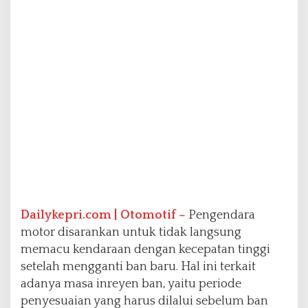
i
B
a
n
M
o
t
o
r
,
A
d
a
M
a
s
Dailykepri.com | Otomotif –
Pengendara
a
motor disarankan untuk tidak langsung
I
memacu kendaraan dengan kecepatan tinggi
n
r
setelah mengganti ban baru. Hal ini terkait
e
adanya masa inreyen ban, yaitu periode
y
penyesuaian yang harus dilalui sebelum ban
e