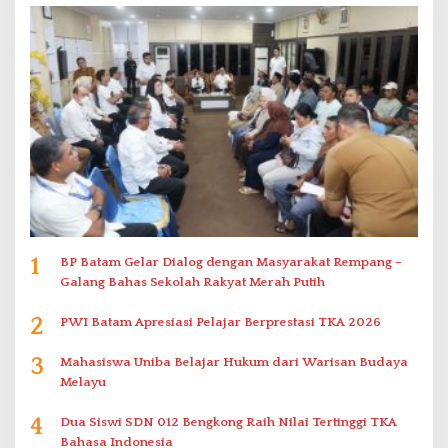
1
BP Batam Gelar Dialog dengan Masyarakat Rempang –
Galang Bahas Sekolah Rakyat Merah Putih
2
PWI Batam Apresiasi Pelajar Berprestasi TKA 2026
3
Mahasiswa Uniba Belajar Hukum dari Warisan Budaya
Melayu
4
Dua Siswi SDN 012 Bengkong Raih Nilai Tertinggi TKA
Bahasa Indonesia