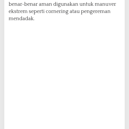
benar-benar aman digunakan untuk manuver
n
1
ekstrem seperti cornering atau pengereman
0
mendadak.
0
K
m