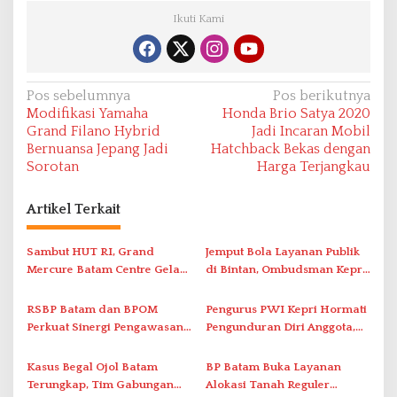
Ikuti Kami
N
Pos sebelumnya
Pos berikutnya
Modifikasi Yamaha
Honda Brio Satya 2020
a
Grand Filano Hybrid
Jadi Incaran Mobil
v
Bernuansa Jepang Jadi
Hatchback Bekas dengan
Sorotan
Harga Terjangkau
i
g
Artikel Terkait
a
s
Sambut HUT RI, Grand
Jemput Bola Layanan Publik
i
Mercure Batam Centre Gelar
di Bintan, Ombudsman Kepri
Promo Kuliner ‘Flavours of
Serap Keluhan Bansos hingga
p
Nusantara’
Solar Nelayan
RSBP Batam dan BPOM
Pengurus PWI Kepri Hormati
o
Perkuat Sinergi Pengawasan
Pengunduran Diri Anggota,
s
Distribusi Obat dan
Segera Koordinasi
Pelayanan Kefarmasian
Administrasi ke Pusat
Kasus Begal Ojol Batam
BP Batam Buka Layanan
Terungkap, Tim Gabungan
Alokasi Tanah Reguler