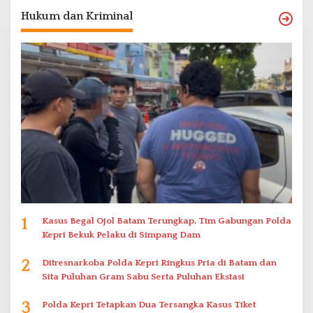
Hukum dan Kriminal
1
Kasus Begal Ojol Batam Terungkap, Tim Gabungan Polda
Kepri Bekuk Pelaku di Simpang Dam
2
Ditresnarkoba Polda Kepri Ringkus Pria di Batam dan
Sita Puluhan Gram Sabu Serta Puluhan Ekstasi
3
Polda Kepri Tetapkan Dua Tersangka Kasus Tiket