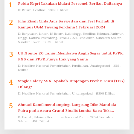
1
Polda Kepri Lakukan Mutasi Personel, Berikut Daftarnya
Di Batam, Headline
23420 Dilihat
2
Film Kisah Cinta Anis Baswedan dan Feri Farhati di
Kampus UGM Tayang Perdana 1 Februari 2024
Di Banyuasin, Bintan, BP Batam, Bukittinggi, Headline, Hiburan, Karimun,
Lingga, Natuna, Palembang, Pemilu 2024, Pendidikan, Sumatera Selatan,
Sumbar, Tokoh
17830 Dilihat
3
UU Nomor 20 Tahun Membawa Angin Segar untuk PPPK.
PNS dan PPPK Punya Hak yang Sama
Di Headline, Nasional, Pemerintahan, Pendidikan, Uncategorized
15621
Dilihat
4
Single Salary ASN, Apakah Tunjangan Profesi Guru (TPG)
Hilang?
Di Headline, Nasional, Pemerintahan, Uncategorized
15398 Dilihat
5
Ahmad Kamil mendampingi Langsung Dike Mandala
Putra pada Acara Grand Finalis Lomba Baca Teks
Proklamasi Mirip Bung Karno di Bali
Di Daerah, Hiburan, Komunitas, Nasional, Pemilu 2024, Sumatera
Selatan
14521 Dilihat