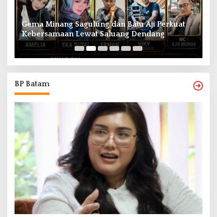
Gema Minang Sagulung dan Batu Aji Perkuat
A
Kebersamaan Lewat Saluang Dendang
H
BP Batam