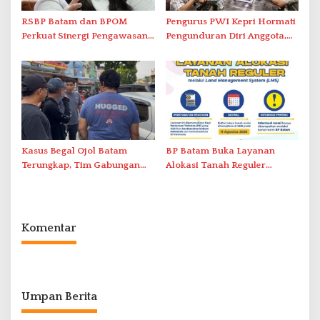
RSBP Batam dan BPOM
Pengurus PWI Kepri Hormati
Perkuat Sinergi Pengawasan
Pengunduran Diri Anggota,
Distribusi Obat dan
Segera Koordinasi
Pelayanan Kefarmasian
Administrasi ke Pusat
Kasus Begal Ojol Batam
BP Batam Buka Layanan
Terungkap, Tim Gabungan
Alokasi Tanah Reguler
Polda Kepri Bekuk Pelaku di
Berbasis Digital Melalui LMS
Simpang Dam
Komentar
Umpan Berita