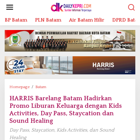
L
e
w
BP Batam
PLN Batam
Air Batam Hilir
DPRD Bata
a
t
i
k
e
k
o
n
t
e
n
Homepage
/
Batam
H
A
HARRIS Barelang Batam Hadirkan
R
Promo Liburan Keluarga dengan Kids
R
I
Activities, Day Pass, Staycation dan
S
Sound Healing
B
Day Pass, Staycation, Kids Activities, dan Sound
a
Healing
r