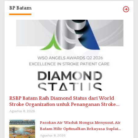
BP Batam
RSBP Batam Raih Diamond Status dari World
Stroke Organization untuk Penanganan Stroke
Berstandar Internasional
Agustus 8, 2026
Pasokan Air Waduk Nongsa Menyusut, Air
Batam Hilir Optimalkan Rekayasa Suplai
Antar-IPAM
Agustus 8, 2026