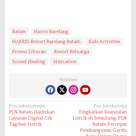
Batam
Harris Barelang
HARRIS Resort Barelang Batam
Kids Activities
Promo Liburan
Resort Keluarga
Sound Healing
Staycation
Ikuti Kami
N
Pos sebelumnya
Pos berikutnya
PLN Batam Hadirkan
Tingkatkan Keandalan
a
Layanan Digital Cek
Listrik di Senjulung, PLN
v
Tagihan Listrik
Batam Percepat
Pembangunan Gardu
i