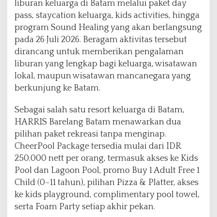
liburan keluarga di Batam melalui paket day
i
pass, staycation keluarga, kids activities, hingga
d
s
program Sound Healing yang akan berlangsung
A
pada 26 Juli 2026. Beragam aktivitas tersebut
c
dirancang untuk memberikan pengalaman
t
liburan yang lengkap bagi keluarga, wisatawan
i
v
lokal, maupun wisatawan mancanegara yang
i
berkunjung ke Batam.
t
i
Sebagai salah satu resort keluarga di Batam,
e
HARRIS Barelang Batam menawarkan dua
s
,
pilihan paket rekreasi tanpa menginap.
D
CheerPool Package tersedia mulai dari IDR
a
250.000 nett per orang, termasuk akses ke Kids
y
Pool dan Lagoon Pool, promo Buy 1 Adult Free 1
P
a
Child (0–11 tahun), pilihan Pizza & Platter, akses
s
ke kids playground, complimentary pool towel,
s
serta Foam Party setiap akhir pekan.
,