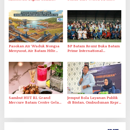
Lewat AIM ASEAN Roadshow
Organization untuk
2026
Penanganan Stroke
Berstandar Internasional
Pasokan Air Waduk Nongsa
BP Batam Resmi Buka Batam
Menyusut, Air Batam Hilir
Prime International
Optimalkan Rekayasa Suplai
Grassroot Football Festival
Antar-IPAM
2026 di Stadion Temenggung
Abdul Jamal
Sambut HUT RI, Grand
Jemput Bola Layanan Publik
Mercure Batam Centre Gelar
di Bintan, Ombudsman Kepri
Promo Kuliner ‘Flavours of
Serap Keluhan Bansos hingga
Nusantara’
Solar Nelayan