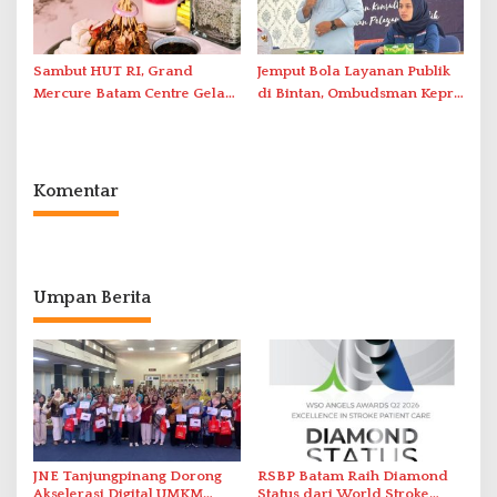
Sambut HUT RI, Grand
Jemput Bola Layanan Publik
Mercure Batam Centre Gelar
di Bintan, Ombudsman Kepri
Promo Kuliner ‘Flavours of
Serap Keluhan Bansos hingga
Nusantara’
Solar Nelayan
Komentar
Umpan Berita
JNE Tanjungpinang Dorong
RSBP Batam Raih Diamond
Akselerasi Digital UMKM
Status dari World Stroke