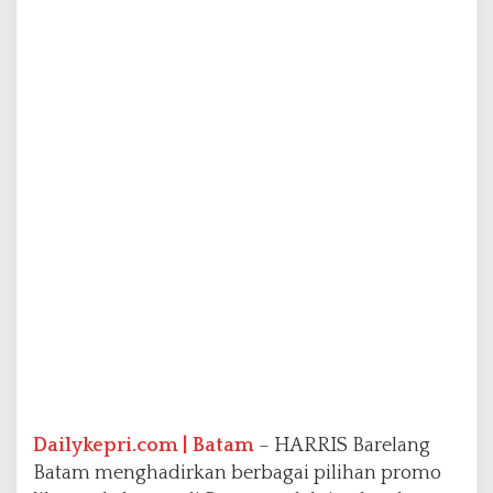
o
L
i
b
u
r
a
n
K
e
l
u
a
r
g
a
d
e
n
g
a
Dailykepri.com | Batam
– HARRIS Barelang
n
Batam menghadirkan berbagai pilihan promo
K