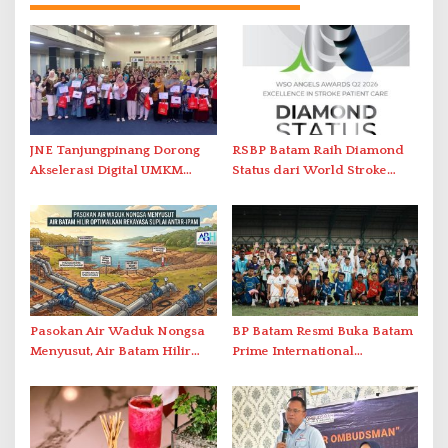
JNE Tanjungpinang Dorong
RSBP Batam Raih Diamond
Akselerasi Digital UMKM
Status dari World Stroke
Lewat AIM ASEAN Roadshow
Organization untuk
2026
Penanganan Stroke
Berstandar Internasional
Pasokan Air Waduk Nongsa
BP Batam Resmi Buka Batam
Menyusut, Air Batam Hilir
Prime International
Optimalkan Rekayasa Suplai
Grassroot Football Festival
Antar-IPAM
2026 di Stadion Temenggung
Abdul Jamal