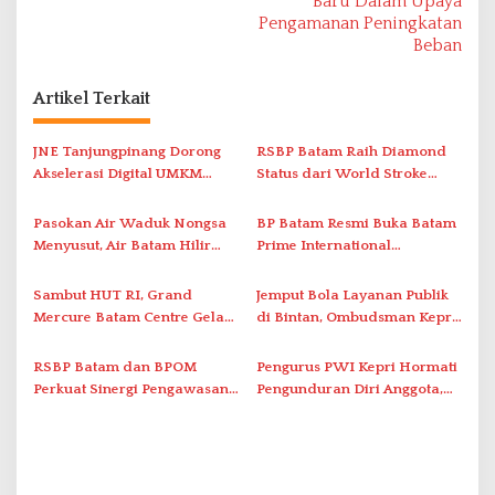
Baru Dalam Upaya
g
Pengamanan Peningkatan
a
Beban
s
Artikel Terkait
i
p
JNE Tanjungpinang Dorong
RSBP Batam Raih Diamond
o
Akselerasi Digital UMKM
Status dari World Stroke
s
Lewat AIM ASEAN Roadshow
Organization untuk
2026
Penanganan Stroke
Pasokan Air Waduk Nongsa
BP Batam Resmi Buka Batam
Berstandar Internasional
Menyusut, Air Batam Hilir
Prime International
Optimalkan Rekayasa Suplai
Grassroot Football Festival
Antar-IPAM
2026 di Stadion Temenggung
Sambut HUT RI, Grand
Jemput Bola Layanan Publik
Abdul Jamal
Mercure Batam Centre Gelar
di Bintan, Ombudsman Kepri
Promo Kuliner ‘Flavours of
Serap Keluhan Bansos hingga
Nusantara’
Solar Nelayan
RSBP Batam dan BPOM
Pengurus PWI Kepri Hormati
Perkuat Sinergi Pengawasan
Pengunduran Diri Anggota,
Distribusi Obat dan
Segera Koordinasi
Pelayanan Kefarmasian
Administrasi ke Pusat