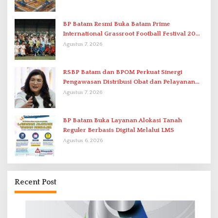
BP Batam Resmi Buka Batam Prime
International Grassroot Football Festival 2026
di Stadion Temenggung Abdul Jamal
Agustus 7, 2026
RSBP Batam dan BPOM Perkuat Sinergi
Pengawasan Distribusi Obat dan Pelayanan
Kefarmasian
Agustus 7, 2026
BP Batam Buka Layanan Alokasi Tanah
Reguler Berbasis Digital Melalui LMS
Agustus 6, 2026
Recent Post