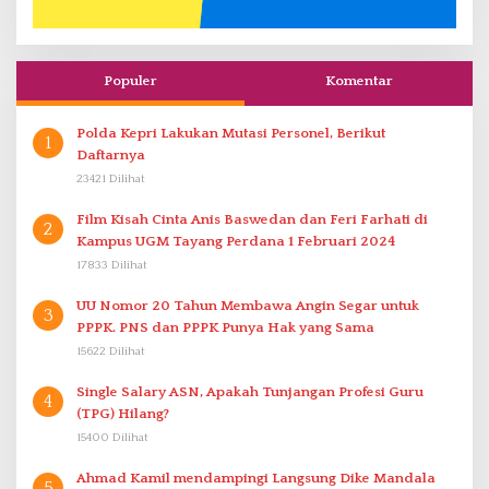
Populer
Komentar
Polda Kepri Lakukan Mutasi Personel, Berikut
1
Daftarnya
23421 Dilihat
Film Kisah Cinta Anis Baswedan dan Feri Farhati di
2
Kampus UGM Tayang Perdana 1 Februari 2024
17833 Dilihat
UU Nomor 20 Tahun Membawa Angin Segar untuk
3
PPPK. PNS dan PPPK Punya Hak yang Sama
15622 Dilihat
Single Salary ASN, Apakah Tunjangan Profesi Guru
4
(TPG) Hilang?
15400 Dilihat
Ahmad Kamil mendampingi Langsung Dike Mandala
5