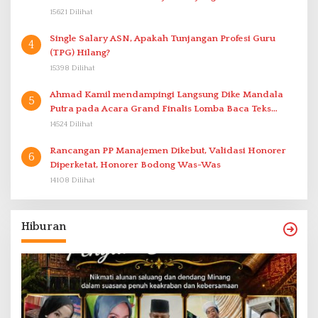
15621 Dilihat
Single Salary ASN, Apakah Tunjangan Profesi Guru
4
(TPG) Hilang?
15398 Dilihat
Ahmad Kamil mendampingi Langsung Dike Mandala
5
Putra pada Acara Grand Finalis Lomba Baca Teks
Proklamasi Mirip Bung Karno di Bali
14524 Dilihat
Rancangan PP Manajemen Dikebut, Validasi Honorer
6
Diperketat, Honorer Bodong Was-Was
14108 Dilihat
Hiburan