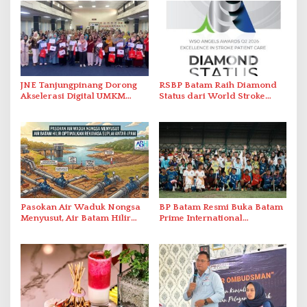
JNE Tanjungpinang Dorong
RSBP Batam Raih Diamond
Akselerasi Digital UMKM
Status dari World Stroke
Lewat AIM ASEAN Roadshow
Organization untuk
2026
Penanganan Stroke
Berstandar Internasional
Pasokan Air Waduk Nongsa
BP Batam Resmi Buka Batam
Menyusut, Air Batam Hilir
Prime International
Optimalkan Rekayasa Suplai
Grassroot Football Festival
Antar-IPAM
2026 di Stadion Temenggung
Abdul Jamal