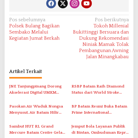
N
Pos sebelumnya
Pos berikutnya
Polsek Bulang Bagikan
Tokoh Millenial
a
Sembako Melalui
Bukittinggi Bersuara dan
v
Kegiatan Jumat Berkah
Dukung Rekomendasi
Niniak Mamak Tolak
i
Pembangunan Awning
g
Jalan Minangkabau
a
s
Artikel Terkait
i
JNE Tanjungpinang Dorong
RSBP Batam Raih Diamond
p
Akselerasi Digital UMKM
Status dari World Stroke
o
Lewat AIM ASEAN Roadshow
Organization untuk
s
2026
Penanganan Stroke
Pasokan Air Waduk Nongsa
BP Batam Resmi Buka Batam
Berstandar Internasional
Menyusut, Air Batam Hilir
Prime International
Optimalkan Rekayasa Suplai
Grassroot Football Festival
Antar-IPAM
2026 di Stadion Temenggung
Sambut HUT RI, Grand
Jemput Bola Layanan Publik
Abdul Jamal
Mercure Batam Centre Gelar
di Bintan, Ombudsman Kepri