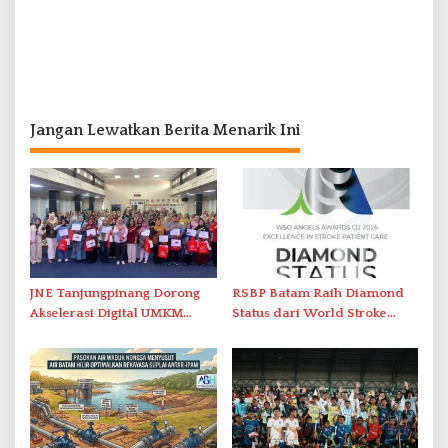
Jangan Lewatkan Berita Menarik Ini
JNE Tanjungpinang Dorong
RSBP Batam Raih Diamond
Akselerasi Digital UMKM
Status dari World Stroke
Lewat AIM ASEAN Roadshow
Organization untuk
2026
Penanganan Stroke
Berstandar Internasional