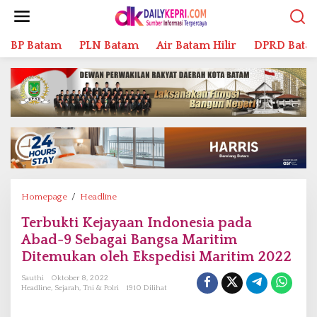
L
e
w
BP Batam
PLN Batam
Air Batam Hilir
DPRD Bata
a
t
i
k
e
k
o
n
t
e
n
Homepage
/
Headline
T
e
Terbukti Kejayaan Indonesia pada
r
Abad-9 Sebagai Bangsa Maritim
b
u
Ditemukan oleh Ekspedisi Maritim 2022
k
Sauthi
Oktober 8, 2022
t
Headline
,
Sejarah
,
Tni & Polri
1910 Dilihat
i
K