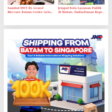
Sambut HUT RI, Grand
Jemput Bola Layanan Publik
Mercure Batam Centre Gelar
di Bintan, Ombudsman Kepri
Promo Kuliner ‘Flavours of
Serap Keluhan Bansos hingga
Nusantara’
Solar Nelayan