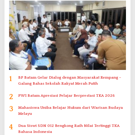
1
BP Batam Gelar Dialog dengan Masyarakat Rempang –
Galang Bahas Sekolah Rakyat Merah Putih
2
PWI Batam Apresiasi Pelajar Berprestasi TKA 2026
3
Mahasiswa Uniba Belajar Hukum dari Warisan Budaya
Melayu
4
Dua Siswi SDN 012 Bengkong Raih Nilai Tertinggi TKA
Bahasa Indonesia