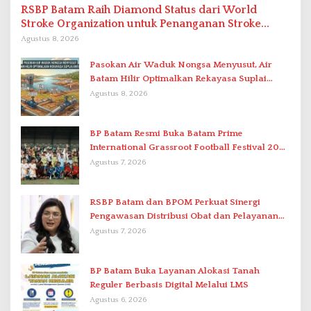
RSBP Batam Raih Diamond Status dari World
Stroke Organization untuk Penanganan Stroke
Berstandar Internasional
Agustus 8, 2026
Pasokan Air Waduk Nongsa Menyusut, Air
Batam Hilir Optimalkan Rekayasa Suplai
Antar-IPAM
Agustus 8, 2026
BP Batam Resmi Buka Batam Prime
International Grassroot Football Festival 2026
di Stadion Temenggung Abdul Jamal
Agustus 7, 2026
RSBP Batam dan BPOM Perkuat Sinergi
Pengawasan Distribusi Obat dan Pelayanan
Kefarmasian
Agustus 7, 2026
BP Batam Buka Layanan Alokasi Tanah
Reguler Berbasis Digital Melalui LMS
Agustus 6, 2026