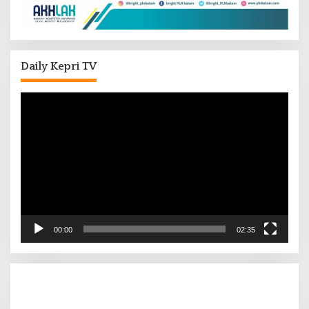
Daily Kepri TV
Pemutar
Video
00:00
02:35