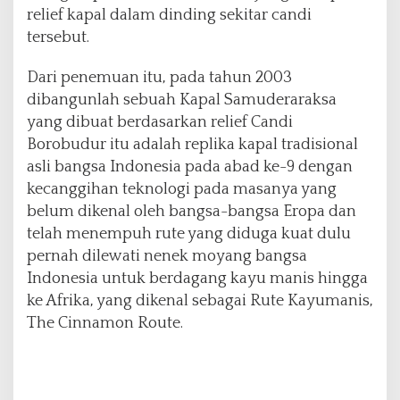
relief kapal dalam dinding sekitar candi
m
D
tersebut.
i
t
Dari penemuan itu, pada tahun 2003
e
dibangunlah sebuah Kapal Samuderaraksa
m
yang dibuat berdasarkan relief Candi
u
k
Borobudur itu adalah replika kapal tradisional
a
asli bangsa Indonesia pada abad ke-9 dengan
n
kecanggihan teknologi pada masanya yang
o
belum dikenal oleh bangsa-bangsa Eropa dan
l
e
telah menempuh rute yang diduga kuat dulu
h
pernah dilewati nenek moyang bangsa
E
Indonesia untuk berdagang kayu manis hingga
k
ke Afrika, yang dikenal sebagai Rute Kayumanis,
s
p
The Cinnamon Route.
e
d
i
s