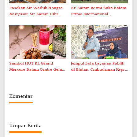
Pasokan Air Waduk Nongsa
BP Batam Resmi Buka Batam
Menyusut, Air Batam Hilir
Prime International
Optimalkan Rekayasa Suplai
Grassroot Football Festival
Antar-IPAM
2026 di Stadion Temenggung
Abdul Jamal
Sambut HUT RI, Grand
Jemput Bola Layanan Publik
Mercure Batam Centre Gelar
di Bintan, Ombudsman Kepri
Promo Kuliner ‘Flavours of
Serap Keluhan Bansos hingga
Nusantara’
Solar Nelayan
Komentar
Umpan Berita