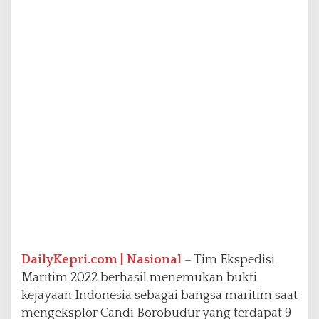
a
d
-
9
S
e
b
a
g
a
i
B
a
n
g
s
a
M
DailyKepri.com
| Nasional
– Tim Ekspedisi
a
r
Maritim 2022 berhasil menemukan bukti
i
kejayaan Indonesia sebagai bangsa maritim saat
t
mengeksplor Candi Borobudur yang terdapat 9
i