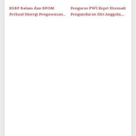
Promo Kuliner ‘Flavours of
Serap Keluhan Bansos hingga
Nusantara’
Solar Nelayan
RSBP Batam dan BPOM
Pengurus PWI Kepri Hormati
Perkuat Sinergi Pengawasan
Pengunduran Diri Anggota,
Distribusi Obat dan
Segera Koordinasi
Pelayanan Kefarmasian
Administrasi ke Pusat