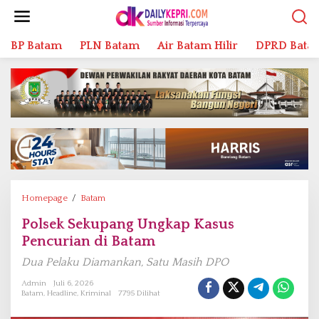
L
e
w
BP Batam
PLN Batam
Air Batam Hilir
DPRD Bata
a
t
i
k
e
k
o
n
t
e
n
Homepage
/
Batam
P
o
Polsek Sekupang Ungkap Kasus
l
Pencurian di Batam
s
e
Dua Pelaku Diamankan, Satu Masih DPO
k
S
Admin
Juli 6, 2026
Batam
,
Headline
,
Kriminal
7795 Dilihat
e
k