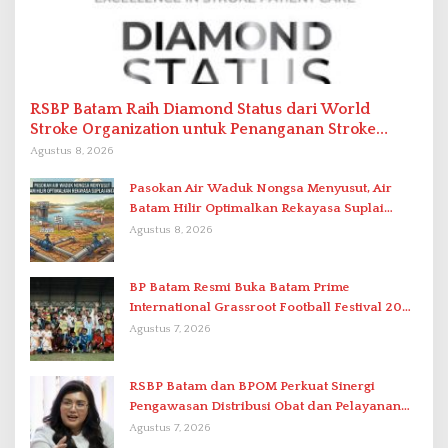
RSBP Batam Raih Diamond Status dari World
Stroke Organization untuk Penanganan Stroke
Berstandar Internasional
Agustus 8, 2026
Pasokan Air Waduk Nongsa Menyusut, Air
Batam Hilir Optimalkan Rekayasa Suplai
Antar-IPAM
Agustus 8, 2026
BP Batam Resmi Buka Batam Prime
International Grassroot Football Festival 2026
di Stadion Temenggung Abdul Jamal
Agustus 7, 2026
RSBP Batam dan BPOM Perkuat Sinergi
Pengawasan Distribusi Obat dan Pelayanan
Kefarmasian
Agustus 7, 2026