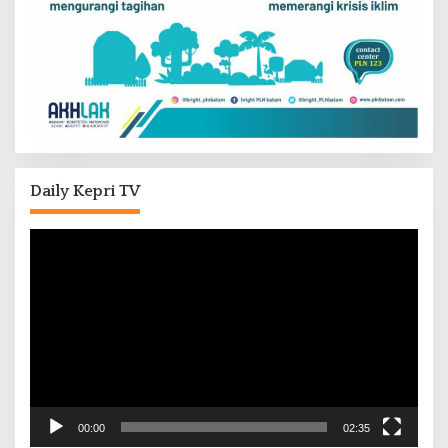
Daily Kepri TV
Pemutar
Video
00:00
02:35