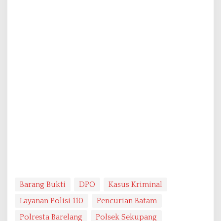
Barang Bukti
DPO
Kasus Kriminal
Layanan Polisi 110
Pencurian Batam
Polresta Barelang
Polsek Sekupang