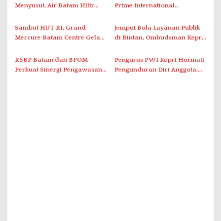
Berstandar Internasional
Menyusut, Air Batam Hilir
Prime International
Optimalkan Rekayasa Suplai
Grassroot Football Festival
Antar-IPAM
2026 di Stadion Temenggung
Sambut HUT RI, Grand
Jemput Bola Layanan Publik
Abdul Jamal
Mercure Batam Centre Gelar
di Bintan, Ombudsman Kepri
Promo Kuliner ‘Flavours of
Serap Keluhan Bansos hingga
Nusantara’
Solar Nelayan
RSBP Batam dan BPOM
Pengurus PWI Kepri Hormati
Perkuat Sinergi Pengawasan
Pengunduran Diri Anggota,
Distribusi Obat dan
Segera Koordinasi
Pelayanan Kefarmasian
Administrasi ke Pusat