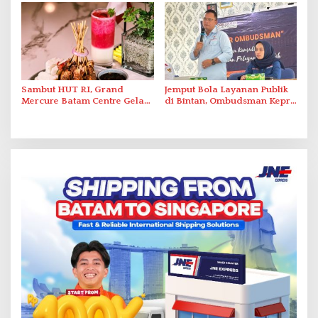
Abdul Jamal
Sambut HUT RI, Grand
Jemput Bola Layanan Publik
Mercure Batam Centre Gelar
di Bintan, Ombudsman Kepri
Promo Kuliner ‘Flavours of
Serap Keluhan Bansos hingga
Nusantara’
Solar Nelayan