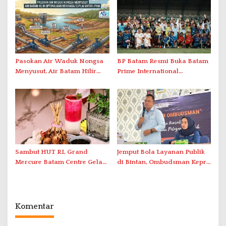
Berstandar Internasional
Pasokan Air Waduk Nongsa
BP Batam Resmi Buka Batam
Menyusut, Air Batam Hilir
Prime International
Optimalkan Rekayasa Suplai
Grassroot Football Festival
Antar-IPAM
2026 di Stadion Temenggung
Abdul Jamal
Sambut HUT RI, Grand
Jemput Bola Layanan Publik
Mercure Batam Centre Gelar
di Bintan, Ombudsman Kepri
Promo Kuliner ‘Flavours of
Serap Keluhan Bansos hingga
Nusantara’
Solar Nelayan
Komentar