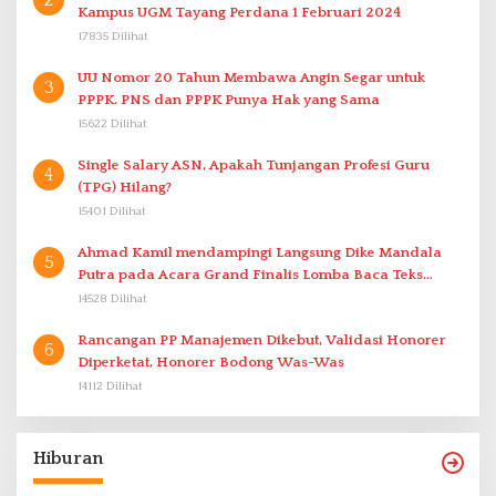
Kampus UGM Tayang Perdana 1 Februari 2024
17835 Dilihat
UU Nomor 20 Tahun Membawa Angin Segar untuk
3
PPPK. PNS dan PPPK Punya Hak yang Sama
15622 Dilihat
Single Salary ASN, Apakah Tunjangan Profesi Guru
4
(TPG) Hilang?
15401 Dilihat
Ahmad Kamil mendampingi Langsung Dike Mandala
5
Putra pada Acara Grand Finalis Lomba Baca Teks
Proklamasi Mirip Bung Karno di Bali
14528 Dilihat
Rancangan PP Manajemen Dikebut, Validasi Honorer
6
Diperketat, Honorer Bodong Was-Was
14112 Dilihat
Hiburan