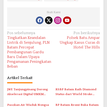
Ikuti Kami
N
Pos sebelumnya
Pos berikutnya
Tingkatkan Keandalan
Polsek Batu Ampar
a
Listrik di Senjulung, PLN
Ungkap Kasus Curas di
v
Batam Percepat
Hotel The Hills
Pembangunan Gardu
i
Baru Dalam Upaya
g
Pengamanan Peningkatan
a
Beban
s
Artikel Terkait
i
p
JNE Tanjungpinang Dorong
RSBP Batam Raih Diamond
o
Akselerasi Digital UMKM
Status dari World Stroke
s
Lewat AIM ASEAN Roadshow
Organization untuk
2026
Penanganan Stroke
Pasokan Air Waduk Nongsa
BP Batam Resmi Buka Batam