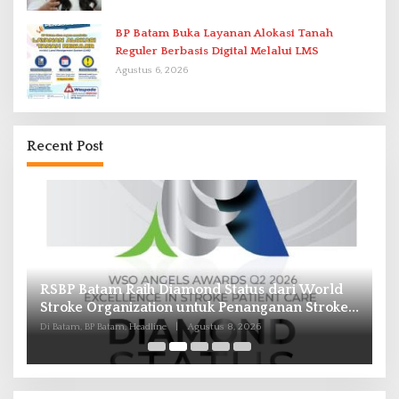
BP Batam Buka Layanan Alokasi Tanah
Reguler Berbasis Digital Melalui LMS
Agustus 6, 2026
Recent Post
Pasokan Air Waduk Nongsa Menyusut, Air
B
e
Batam Hilir Optimalkan Rekayasa Suplai Antar-
In
IPAM
d
Di Batam, BP Batam, Headline
|
Agustus 8, 2026
Di