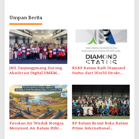
Umpan Berita
JNE Tanjungpinang Dorong
RSBP Batam Raih Diamond
Akselerasi Digital UMKM
Status dari World Stroke
Lewat AIM ASEAN Roadshow
Organization untuk
2026
Penanganan Stroke
Berstandar Internasional
Pasokan Air Waduk Nongsa
BP Batam Resmi Buka Batam
Menyusut, Air Batam Hilir
Prime International
Optimalkan Rekayasa Suplai
Grassroot Football Festival
Antar-IPAM
2026 di Stadion Temenggung