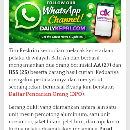
Tim Reskrim kemudian melacak keberadaan
pelaku di wilayah Batu Aji dan berhasil
mengamankan dua orang berinisial
AA (27)
dan
HSS (25)
beserta barang hasil curian. Keduanya
mengakui perbuatannya dan menyebut
seorang rekan berinisial R yang kini berstatus
Daftar Pencarian Orang
(
DPO
)
.
Barang bukti yang diamankan antara lain satu
unit mesin pemotong aluminium, satu unit
mesin bor, jaket hitam, jelet biru, dan topi krem.
Kedua pelaku disangkakan melanggar
Pasal