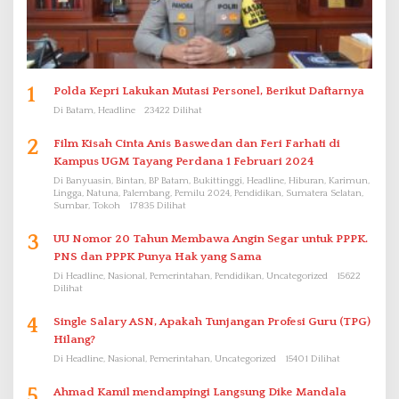
1
Polda Kepri Lakukan Mutasi Personel, Berikut Daftarnya
Di Batam, Headline
23422 Dilihat
2
Film Kisah Cinta Anis Baswedan dan Feri Farhati di
Kampus UGM Tayang Perdana 1 Februari 2024
Di Banyuasin, Bintan, BP Batam, Bukittinggi, Headline, Hiburan, Karimun,
Lingga, Natuna, Palembang, Pemilu 2024, Pendidikan, Sumatera Selatan,
Sumbar, Tokoh
17835 Dilihat
3
UU Nomor 20 Tahun Membawa Angin Segar untuk PPPK.
PNS dan PPPK Punya Hak yang Sama
Di Headline, Nasional, Pemerintahan, Pendidikan, Uncategorized
15622
Dilihat
4
Single Salary ASN, Apakah Tunjangan Profesi Guru (TPG)
Hilang?
Di Headline, Nasional, Pemerintahan, Uncategorized
15401 Dilihat
5
Ahmad Kamil mendampingi Langsung Dike Mandala