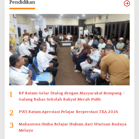
Pendidikan
1
BP Batam Gelar Dialog dengan Masyarakat Rempang –
Galang Bahas Sekolah Rakyat Merah Putih
2
PWI Batam Apresiasi Pelajar Berprestasi TKA 2026
3
Mahasiswa Uniba Belajar Hukum dari Warisan Budaya
Melayu