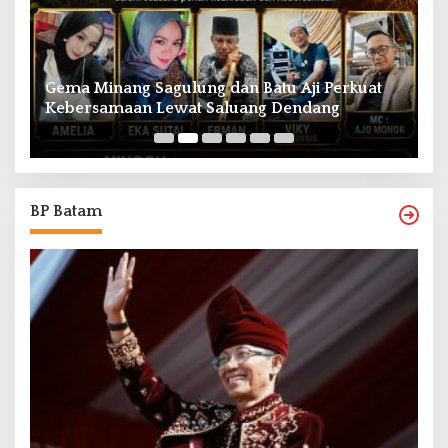
Gema Minang Sagulung dan Batu Aji Perkuat
Aktor E
Kebersamaan Lewat Saluang Dendang
Hiburan
BP Batam