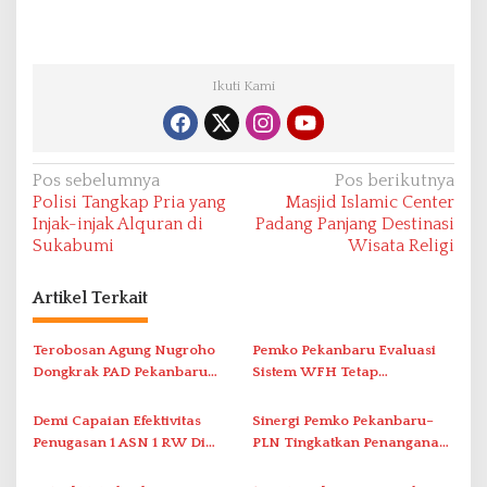
Ikuti Kami
N
Pos sebelumnya
Pos berikutnya
Polisi Tangkap Pria yang
Masjid Islamic Center
a
Injak-injak Alquran di
Padang Panjang Destinasi
v
Sukabumi
Wisata Religi
i
Artikel Terkait
g
a
Terobosan Agung Nugroho
Pemko Pekanbaru Evaluasi
s
Dongkrak PAD Pekanbaru
Sistem WFH Tetap
i
Capai Rp1,2 Triliun
Mengedepankan Efektivitas
Dan Kualitas Kinerja
p
Demi Capaian Efektivitas
Sinergi Pemko Pekanbaru–
Penugasan 1 ASN 1 RW Di
PLN Tingkatkan Penanganan
o
Dua Kecamatan, Pemko
Kebakaran dan Ketertiban
Pekanbaru Lakukan Evaluasi
Listrik