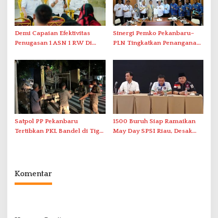
Demi Capaian Efektivitas
Sinergi Pemko Pekanbaru–
Penugasan 1 ASN 1 RW Di
PLN Tingkatkan Penanganan
Dua Kecamatan, Pemko
Kebakaran dan Ketertiban
Pekanbaru Lakukan Evaluasi
Listrik
Satpol PP Pekanbaru
1500 Buruh Siap Ramaikan
Tertibkan PKL Bandel di Tiga
May Day SPSI Riau, Desak
Lokasi Pasar
Revisi UU Ketenagakerjaan
Komentar