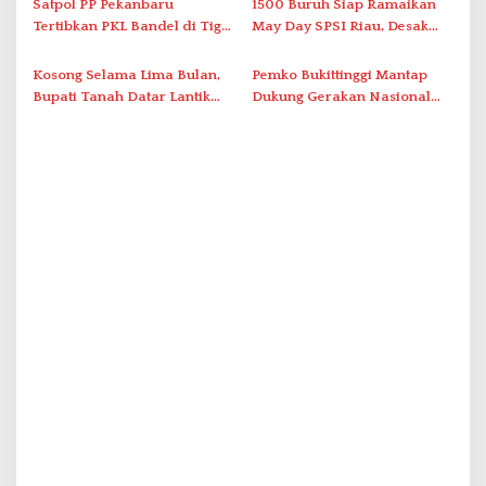
s
Satpol PP Pekanbaru
1500 Buruh Siap Ramaikan
Tertibkan PKL Bandel di Tiga
May Day SPSI Riau, Desak
Lokasi Pasar
Revisi UU Ketenagakerjaan
Kosong Selama Lima Bulan,
Pemko Bukittinggi Mantap
Bupati Tanah Datar Lantik
Dukung Gerakan Nasional
Sekda Definitif Abdurrahman
Koperasi Merah Putih
Hadi