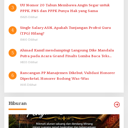
UU Nomor 20 Tahun Membawa Angin Segar untuk
3
PPPK. PNS dan PPPK Punya Hak yang Sama
15625 Dilihat
Single Salary ASN, Apakah Tunjangan Profesi Guru
4
(TPG) Hilang?
15410 Dilihat
Ahmad Kamil mendampingi Langsung Dike Mandala
5
Putra pada Acara Grand Finalis Lomba Baca Teks
Proklamasi Mirip Bung Karno di Bali
14533 Dilihat
Rancangan PP Manajemen Dikebut, Validasi Honorer
6
Diperketat, Honorer Bodong Was-Was
14115 Dilihat
Hiburan