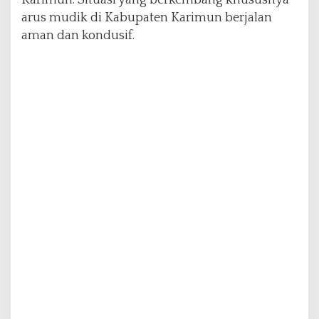
P
arus mudik di Kabupaten Karimun berjalan
e
aman dan kondusif.
n
g
u
n
j
u
n
g