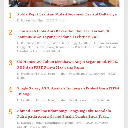
1
Polda Kepri Lakukan Mutasi Personel, Berikut Daftarnya
Di Batam, Headline
23427 Dilihat
2
Film Kisah Cinta Anis Baswedan dan Feri Farhati di
Kampus UGM Tayang Perdana 1 Februari 2024
Di Banyuasin, Bintan, BP Batam, Bukittinggi, Headline, Hiburan, Karimun,
Lingga, Natuna, Palembang, Pemilu 2024, Pendidikan, Sumatera Selatan,
Sumbar, Tokoh
17850 Dilihat
3
UU Nomor 20 Tahun Membawa Angin Segar untuk PPPK.
PNS dan PPPK Punya Hak yang Sama
Di Headline, Nasional, Pemerintahan, Pendidikan, Uncategorized
15625
Dilihat
4
Single Salary ASN, Apakah Tunjangan Profesi Guru (TPG)
Hilang?
Di Headline, Nasional, Pemerintahan, Uncategorized
15410 Dilihat
5
Ahmad Kamil mendampingi Langsung Dike Mandala
Putra pada Acara Grand Finalis Lomba Baca Teks
Proklamasi Mirip Bung Karno di Bali
Di Daerah, Hiburan, Komunitas, Nasional, Pemilu 2024, Sumatera
Selatan
14533 Dilihat