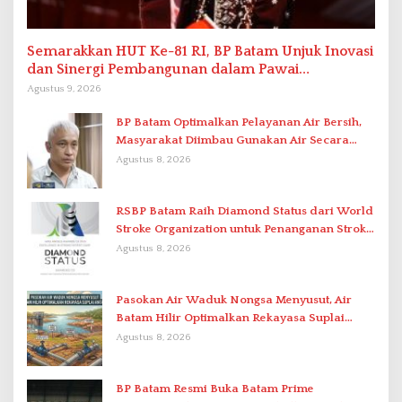
Semarakkan HUT Ke-81 RI, BP Batam Unjuk Inovasi
dan Sinergi Pembangunan dalam Pawai
Pembangunan
Agustus 9, 2026
BP Batam Optimalkan Pelayanan Air Bersih,
Masyarakat Diimbau Gunakan Air Secara
Bijak
Agustus 8, 2026
RSBP Batam Raih Diamond Status dari World
Stroke Organization untuk Penanganan Stroke
Berstandar Internasional
Agustus 8, 2026
Pasokan Air Waduk Nongsa Menyusut, Air
Batam Hilir Optimalkan Rekayasa Suplai
Antar-IPAM
Agustus 8, 2026
BP Batam Resmi Buka Batam Prime