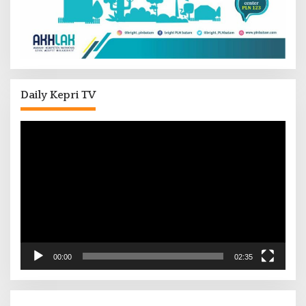
Daily Kepri TV
Pemutar
Video
00:00
02:35