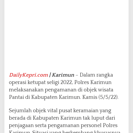
a
M
e
m
b
e
r
i
k
a
n
R
a
DailyKepri.com
| Karimun
– Dalam rangka
s
operasi ketupat seligi 2022, Polres Karimun
a
melaksanakan pengamanan di objek wisata
A
m
Pantai di Kabupaten Karimun. Kamis (5/5/22).
a
n
Sejumlah objek vital pusat keramaian yang
B
berada di Kabupaten Karimun tak luput dari
a
penjagaan serta pengamanan personel Polres
g
i
Karimun. Situasi yang berkembang khususnya