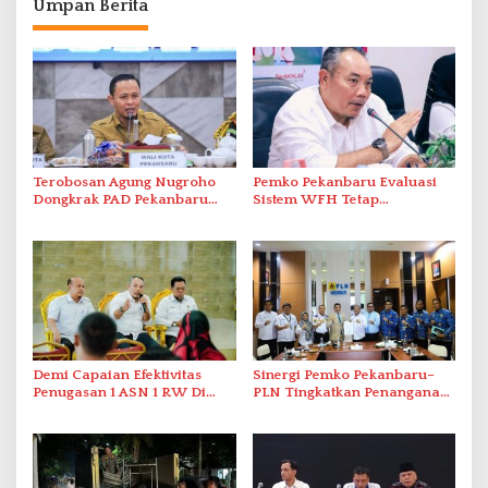
Umpan Berita
Terobosan Agung Nugroho
Pemko Pekanbaru Evaluasi
Dongkrak PAD Pekanbaru
Sistem WFH Tetap
Capai Rp1,2 Triliun
Mengedepankan Efektivitas
Dan Kualitas Kinerja
Demi Capaian Efektivitas
Sinergi Pemko Pekanbaru–
Penugasan 1 ASN 1 RW Di
PLN Tingkatkan Penanganan
Dua Kecamatan, Pemko
Kebakaran dan Ketertiban
Pekanbaru Lakukan Evaluasi
Listrik