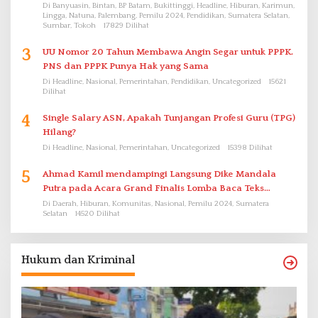
Di Banyuasin, Bintan, BP Batam, Bukittinggi, Headline, Hiburan, Karimun,
Lingga, Natuna, Palembang, Pemilu 2024, Pendidikan, Sumatera Selatan,
Sumbar, Tokoh
17829 Dilihat
3
UU Nomor 20 Tahun Membawa Angin Segar untuk PPPK.
PNS dan PPPK Punya Hak yang Sama
Di Headline, Nasional, Pemerintahan, Pendidikan, Uncategorized
15621
Dilihat
4
Single Salary ASN, Apakah Tunjangan Profesi Guru (TPG)
Hilang?
Di Headline, Nasional, Pemerintahan, Uncategorized
15398 Dilihat
5
Ahmad Kamil mendampingi Langsung Dike Mandala
Putra pada Acara Grand Finalis Lomba Baca Teks
Proklamasi Mirip Bung Karno di Bali
Di Daerah, Hiburan, Komunitas, Nasional, Pemilu 2024, Sumatera
Selatan
14520 Dilihat
Hukum dan Kriminal