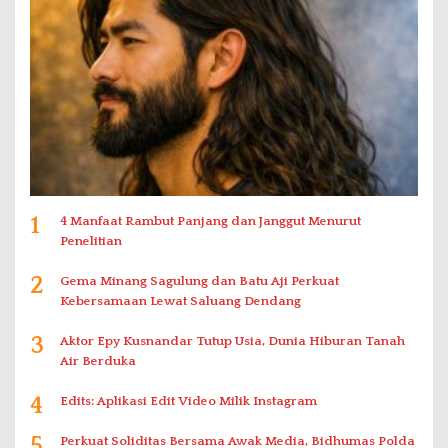
1
4 Manfaat Rambut Panjang dan Janggut Menurut
Penelitian
2
Gema Minang Sagulung dan Batu Aji Perkuat
Kebersamaan Lewat Saluang Dendang
3
Aktor Epy Kusnandar Tutup Usia, Dunia Hiburan Tanah
Air Berduka
4
Edits: Aplikasi Edit Video Milik Instagram
5
Perkuat Soliditas Bersama Awak Media, Bidhumas Polda