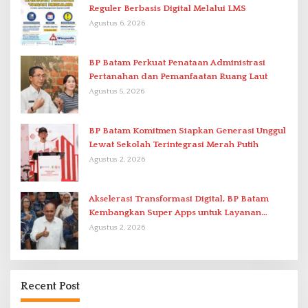
Reguler Berbasis Digital Melalui LMS
Agustus 6, 2026
BP Batam Perkuat Penataan Administrasi
Pertanahan dan Pemanfaatan Ruang Laut
Agustus 5, 2026
BP Batam Komitmen Siapkan Generasi Unggul
Lewat Sekolah Terintegrasi Merah Putih
Agustus 2, 2026
Akselerasi Transformasi Digital, BP Batam
Kembangkan Super Apps untuk Layanan
Terpadu
Agustus 2, 2026
Recent Post