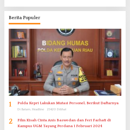
Berita Populer
1
Polda Kepri Lakukan Mutasi Personel, Berikut Daftarnya
Di Batam, Headline
23420 Dilihat
2
Film Kisah Cinta Anis Baswedan dan Feri Farhati di
Kampus UGM Tayang Perdana 1 Februari 2024