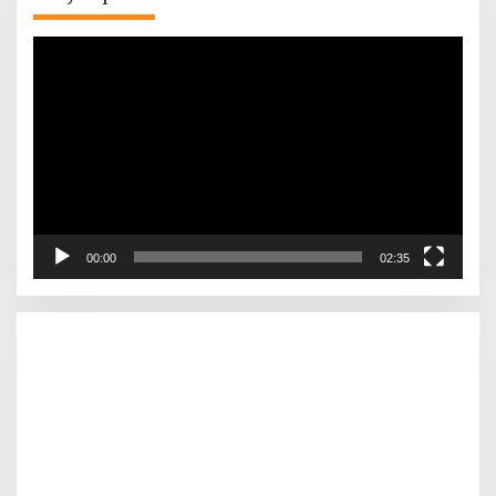
Pemutar
Video
00:00
02:35