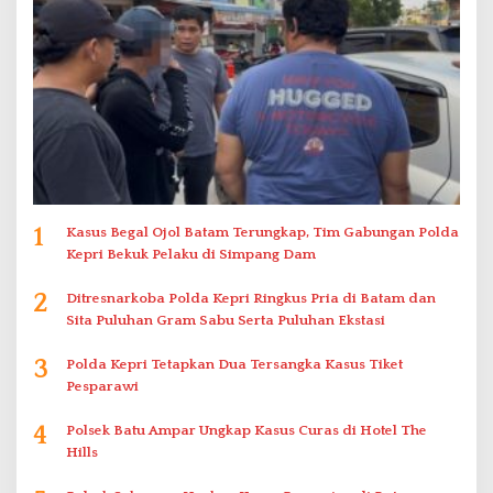
1
Kasus Begal Ojol Batam Terungkap, Tim Gabungan Polda
Kepri Bekuk Pelaku di Simpang Dam
2
Ditresnarkoba Polda Kepri Ringkus Pria di Batam dan
Sita Puluhan Gram Sabu Serta Puluhan Ekstasi
3
Polda Kepri Tetapkan Dua Tersangka Kasus Tiket
Pesparawi
4
Polsek Batu Ampar Ungkap Kasus Curas di Hotel The
Hills