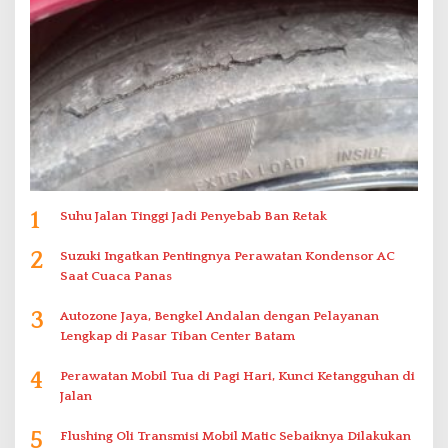
1
Suhu Jalan Tinggi Jadi Penyebab Ban Retak
2
Suzuki Ingatkan Pentingnya Perawatan Kondensor AC
Saat Cuaca Panas
3
Autozone Jaya, Bengkel Andalan dengan Pelayanan
Lengkap di Pasar Tiban Center Batam
4
Perawatan Mobil Tua di Pagi Hari, Kunci Ketangguhan di
Jalan
5
Flushing Oli Transmisi Mobil Matic Sebaiknya Dilakukan