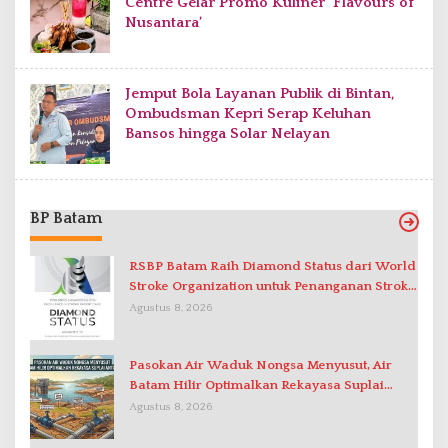
Centre Gelar Promo Kuliner ‘Flavours of
Nusantara’
Jemput Bola Layanan Publik di Bintan,
Ombudsman Kepri Serap Keluhan
Bansos hingga Solar Nelayan
BP Batam
RSBP Batam Raih Diamond Status dari World
Stroke Organization untuk Penanganan Stroke
Berstandar Internasional
Agustus 8, 2026
Pasokan Air Waduk Nongsa Menyusut, Air
Batam Hilir Optimalkan Rekayasa Suplai
Antar-IPAM
Agustus 8, 2026