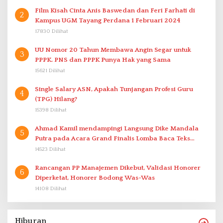
Film Kisah Cinta Anis Baswedan dan Feri Farhati di
2
Kampus UGM Tayang Perdana 1 Februari 2024
17830 Dilihat
UU Nomor 20 Tahun Membawa Angin Segar untuk
3
PPPK. PNS dan PPPK Punya Hak yang Sama
15621 Dilihat
Single Salary ASN, Apakah Tunjangan Profesi Guru
4
(TPG) Hilang?
15398 Dilihat
Ahmad Kamil mendampingi Langsung Dike Mandala
5
Putra pada Acara Grand Finalis Lomba Baca Teks
Proklamasi Mirip Bung Karno di Bali
14523 Dilihat
Rancangan PP Manajemen Dikebut, Validasi Honorer
6
Diperketat, Honorer Bodong Was-Was
14108 Dilihat
Hiburan