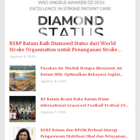
RSBP Batam Raih Diamond Status dari World
Stroke Organization untuk Penanganan Stroke
Berstandar Internasional
Agustus 8, 2026
Pasokan Air Waduk Nongsa Menyusut, Air
Batam Hilir Optimalkan Rekayasa Suplai
Antar-IPAM
Agustus 8, 2026
BP Batam Resmi Buka Batam Prime
International Grassroot Football Festival 2026
di Stadion Temenggung Abdul Jamal
Agustus 7, 2026
RSBP Batam dan BPOM Perkuat Sinergi
Pengawasan Distribusi Obat dan Pelayanan