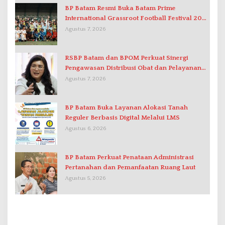
BP Batam Resmi Buka Batam Prime
International Grassroot Football Festival 2026
di Stadion Temenggung Abdul Jamal
Agustus 7, 2026
RSBP Batam dan BPOM Perkuat Sinergi
Pengawasan Distribusi Obat dan Pelayanan
Kefarmasian
Agustus 7, 2026
BP Batam Buka Layanan Alokasi Tanah
Reguler Berbasis Digital Melalui LMS
Agustus 6, 2026
BP Batam Perkuat Penataan Administrasi
Pertanahan dan Pemanfaatan Ruang Laut
Agustus 5, 2026