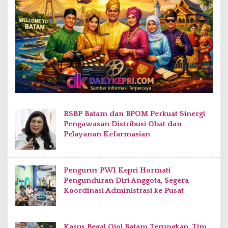
RSBP Batam dan BPOM Perkuat Sinergi
Pengawasan Distribusi Obat dan
Pelayanan Kefarmasian
Pengurus PWI Kepri Hormati
Pengunduran Diri Anggota, Segera
Koordinasi Administrasi ke Pusat
Kasus Begal Ojol Batam Terungkap, Tim