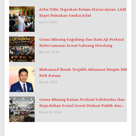
Arba Udin Tegaskan Batam Harus Aman, LAM
Kepri Putuskan Sanksi Adat
Juni 1, 2026
Gema Minang Sagulung dan Batu Aji Perkuat
Kebersamaan Lewat Saluang Dendang
Mei 30, 2026
Muhamad Ibnuh Terpilih Aklamasi Pimpin BM
PAN Batam
Mei 8, 2026
Gema Minang Batam Perkuat Solidaritas dan
Kepedulian Sosial Lewat Diskusi Publik dan
Santunan Yatim
Maret 18, 2026