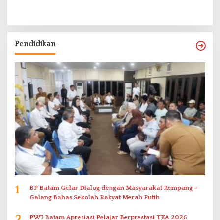
Pendidikan
1
BP Batam Gelar Dialog dengan Masyarakat Rempang –
Galang Bahas Sekolah Rakyat Merah Putih
2
PWI Batam Apresiasi Pelajar Berprestasi TKA 2026