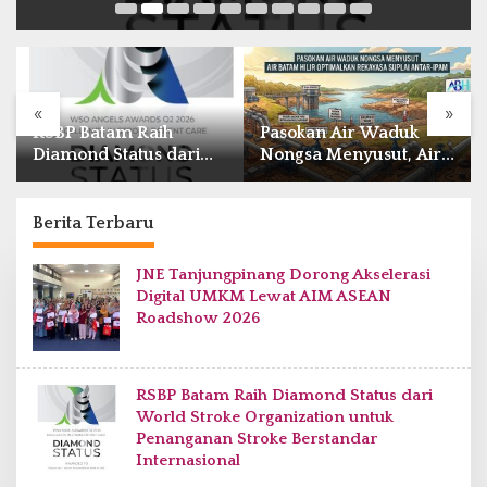
«
»
Pasokan Air Waduk
BP Batam Resmi Buka
Nongsa Menyusut, Air
Batam Prime
Batam Hilir Optimalkan
International Grassroot
Rekayasa Suplai Antar-
Football Festival 2026
IPAM
di Stadion Temenggung
Berita Terbaru
Abdul Jamal
D
JNE Tanjungpinang Dorong Akselerasi
a
Digital UMKM Lewat AIM ASEAN
i
Roadshow 2026
l
y
k
e
p
RSBP Batam Raih Diamond Status dari
r
World Stroke Organization untuk
i
Penanganan Stroke Berstandar
.
Internasional
c
o