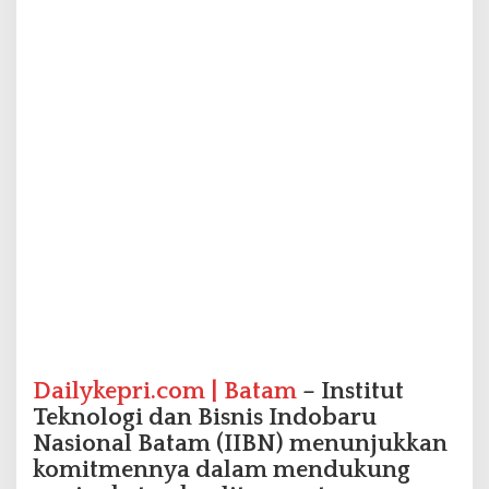
a
r
t
a
w
a
n
P
W
I
,
D
o
r
o
n
g
P
Dailykepri.com | Batam
– Institut
e
Teknologi dan Bisnis Indobaru
n
Nasional Batam (IIBN) menunjukkan
i
n
komitmennya dalam mendukung
g