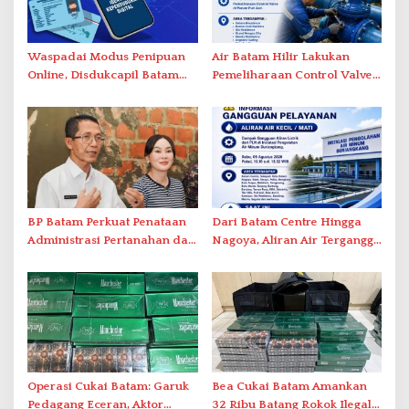
Waspadai Modus Penipuan
Air Batam Hilir Lakukan
Online, Disdukcapil Batam
Pemeliharaan Control Valve,
Tegaskan Aktivasi IKD Wajib
Ini Daftar Area Terdampak
Tatap Muka
BP Batam Perkuat Penataan
Dari Batam Centre Hingga
Administrasi Pertanahan dan
Nagoya, Aliran Air Terganggu
Pemanfaatan Ruang Laut
Akibat Listrik Padam di IPA
Duriangkang
Operasi Cukai Batam: Garuk
Bea Cukai Batam Amankan
Pedagang Eceran, Aktor
32 Ribu Batang Rokok Ilegal