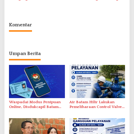
Intelektual Rokok Ilegal Tak
dalam Operasi Cukai
Tersentuh?
Komentar
Umpan Berita
Waspadai Modus Penipuan
Air Batam Hilir Lakukan
Online, Disdukcapil Batam
Pemeliharaan Control Valve,
Tegaskan Aktivasi IKD Wajib
Ini Daftar Area Terdampak
Tatap Muka