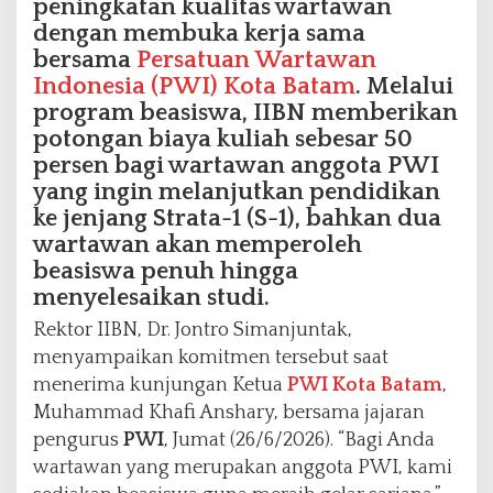
peningkatan kualitas wartawan
k
dengan membuka kerja sama
a
bersama
Persatuan Wartawan
t
Indonesia (PWI) Kota Batam
. Melalui
a
n
program beasiswa, IIBN memberikan
K
potongan biaya kuliah sebesar 50
o
persen bagi wartawan anggota PWI
m
yang ingin melanjutkan pendidikan
p
ke jenjang Strata-1 (S-1), bahkan dua
e
t
wartawan akan memperoleh
e
beasiswa penuh hingga
n
menyelesaikan studi.
s
i
Rektor IIBN, Dr. Jontro Simanjuntak,
P
menyampaikan komitmen tersebut saat
e
menerima kunjungan Ketua
PWI Kota Batam
,
r
Muhammad Khafi Anshary, bersama jajaran
s
pengurus
PWI
, Jumat (26/6/2026). “Bagi Anda
wartawan yang merupakan anggota PWI, kami