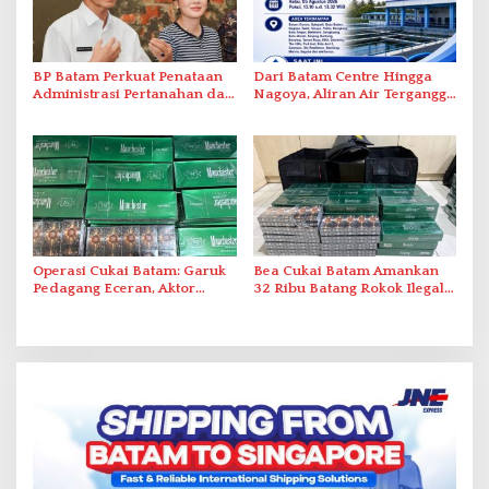
BP Batam Perkuat Penataan
Dari Batam Centre Hingga
Administrasi Pertanahan dan
Nagoya, Aliran Air Terganggu
Pemanfaatan Ruang Laut
Akibat Listrik Padam di IPA
Duriangkang
Operasi Cukai Batam: Garuk
Bea Cukai Batam Amankan
Pedagang Eceran, Aktor
32 Ribu Batang Rokok Ilegal
Intelektual Rokok Ilegal Tak
dalam Operasi Cukai
Tersentuh?