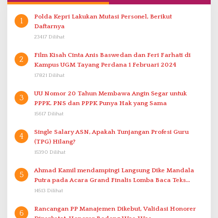
Polda Kepri Lakukan Mutasi Personel, Berikut
1
Daftarnya
23417 Dilihat
Film Kisah Cinta Anis Baswedan dan Feri Farhati di
2
Kampus UGM Tayang Perdana 1 Februari 2024
17821 Dilihat
UU Nomor 20 Tahun Membawa Angin Segar untuk
3
PPPK. PNS dan PPPK Punya Hak yang Sama
15617 Dilihat
Single Salary ASN, Apakah Tunjangan Profesi Guru
4
(TPG) Hilang?
15390 Dilihat
Ahmad Kamil mendampingi Langsung Dike Mandala
5
Putra pada Acara Grand Finalis Lomba Baca Teks
Proklamasi Mirip Bung Karno di Bali
14513 Dilihat
Rancangan PP Manajemen Dikebut, Validasi Honorer
6