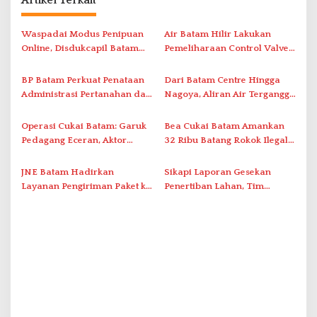
Artikel Terkait
s
i
Waspadai Modus Penipuan
Air Batam Hilir Lakukan
Online, Disdukcapil Batam
Pemeliharaan Control Valve,
p
Tegaskan Aktivasi IKD Wajib
Ini Daftar Area Terdampak
o
Tatap Muka
BP Batam Perkuat Penataan
Dari Batam Centre Hingga
s
Administrasi Pertanahan dan
Nagoya, Aliran Air Terganggu
Pemanfaatan Ruang Laut
Akibat Listrik Padam di IPA
Duriangkang
Operasi Cukai Batam: Garuk
Bea Cukai Batam Amankan
Pedagang Eceran, Aktor
32 Ribu Batang Rokok Ilegal
Intelektual Rokok Ilegal Tak
dalam Operasi Cukai
Tersentuh?
JNE Batam Hadirkan
Sikapi Laporan Gesekan
Layanan Pengiriman Paket ke
Penertiban Lahan, Tim
Singapura Mulai Rp100 Ribu
Hukum Terlapor Memenuhi
Undangan Klarifikasi Polresta
Bukittinggi