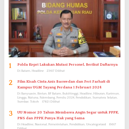
1
Polda Kepri Lakukan Mutasi Personel, Berikut Daftarnya
Di Batam, Headline
23417 Dilihat
2
Film Kisah Cinta Anis Baswedan dan Feri Farhati di
Kampus UGM Tayang Perdana 1 Februari 2024
Di Banyuasin, Bintan, BP Batam, Bukittinggi, Headline, Hiburan, Karimun,
Lingga, Natuna, Palembang, Pemilu 2024, Pendidikan, Sumatera Selatan,
Sumbar, Tokoh
17821 Dilihat
3
UU Nomor 20 Tahun Membawa Angin Segar untuk PPPK.
PNS dan PPPK Punya Hak yang Sama
Di Headline, Nasional, Pemerintahan, Pendidikan, Uncategorized
15617
Dilihat