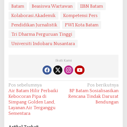
Batam
Beasiswa Wartawan
IIBN Batam
Kolaborasi Akademik
Kompetensi Pers
Pendidikan Jurnalistik
PWI Kota Batam
Tri Dharma Perguruan Tinggi
Universiti Indobaru Nusantara
Ikuti Kami
N
Pos sebelumnya
Pos berikutnya
Air Batam Hilir Perbaiki
BP Batam Sosialisasikan
a
Kebocoran Pipa di
Rencana Tindak Darurat
v
Simpang Golden Land,
Bendungan
Layanan Air Terganggu
i
Sementara
g
a