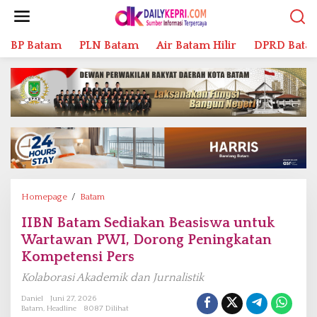
L
e
w
BP Batam
PLN Batam
Air Batam Hilir
DPRD Bata
a
t
i
k
e
k
o
n
t
e
n
Homepage
/
Batam
I
I
IIBN Batam Sediakan Beasiswa untuk
B
Wartawan PWI, Dorong Peningkatan
N
B
Kompetensi Pers
a
Kolaborasi Akademik dan Jurnalistik
t
a
Daniel
Juni 27, 2026
Batam
,
Headline
8087 Dilihat
m