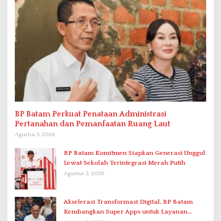
BP Batam Perkuat Penataan Administrasi
Pertanahan dan Pemanfaatan Ruang Laut
Agustus 5, 2026
BP Batam Komitmen Siapkan Generasi Unggul
Lewat Sekolah Terintegrasi Merah Putih
Agustus 2, 2026
Akselerasi Transformasi Digital, BP Batam
Kembangkan Super Apps untuk Layanan