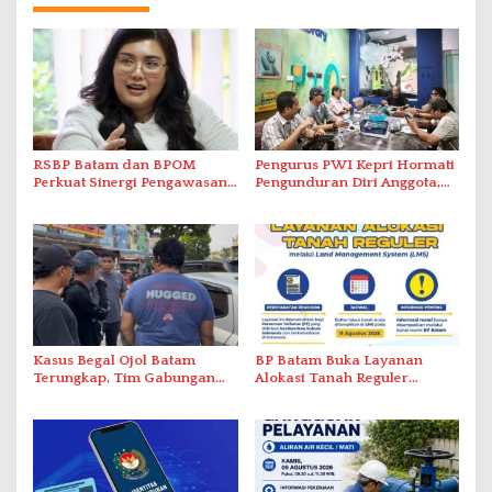
RSBP Batam dan BPOM
Pengurus PWI Kepri Hormati
Perkuat Sinergi Pengawasan
Pengunduran Diri Anggota,
Distribusi Obat dan
Segera Koordinasi
Pelayanan Kefarmasian
Administrasi ke Pusat
Kasus Begal Ojol Batam
BP Batam Buka Layanan
Terungkap, Tim Gabungan
Alokasi Tanah Reguler
Polda Kepri Bekuk Pelaku di
Berbasis Digital Melalui LMS
Simpang Dam