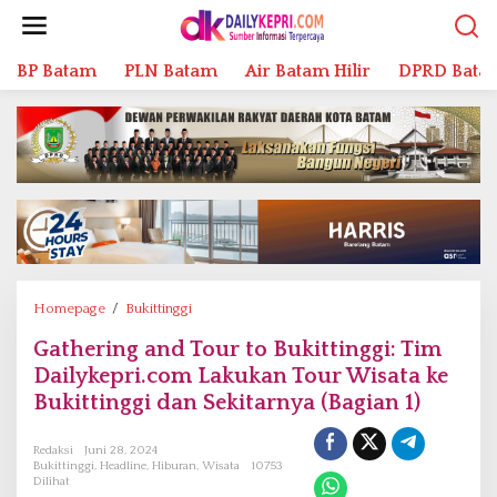
L
e
w
BP Batam
PLN Batam
Air Batam Hilir
DPRD Bata
a
t
i
k
e
k
o
n
t
e
n
Homepage
/
Bukittinggi
G
a
Gathering and Tour to Bukittinggi: Tim
t
Dailykepri.com Lakukan Tour Wisata ke
h
e
Bukittinggi dan Sekitarnya (Bagian 1)
r
i
Redaksi
Juni 28, 2024
n
Bukittinggi
,
Headline
,
Hiburan
,
Wisata
10753
Dilihat
g