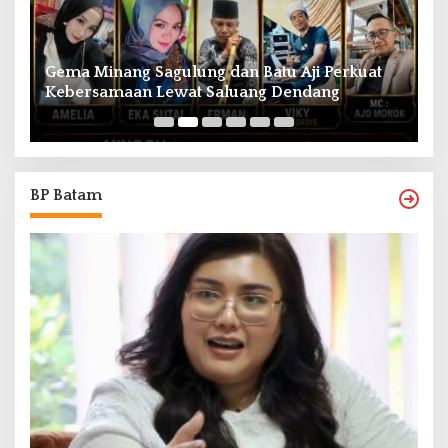
Gema Minang Sagulung dan Batu Aji Perkuat
A
Kebersamaan Lewat Saluang Dendang
H
BP Batam