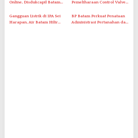
Online, Disdukcapil Batam
Pemeliharaan Control Valve,
Tegaskan Aktivasi IKD Wajib
Ini Daftar Area Terdampak
Tatap Muka
Gangguan Listrik di IPA Sei
BP Batam Perkuat Penataan
Harapan, Air Batam Hilir
Administrasi Pertanahan dan
Percepat Normalisasi
Pemanfaatan Ruang Laut
Pasokan Air