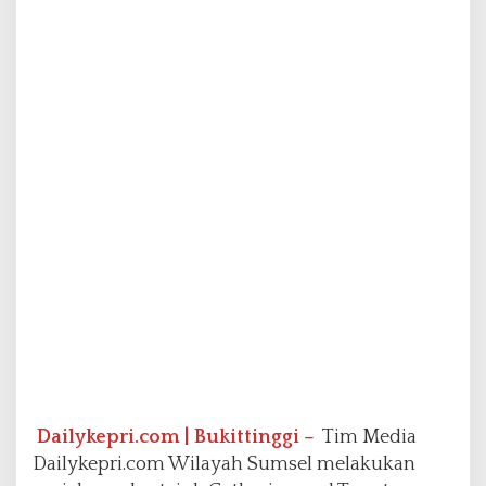
i
m
D
a
i
l
y
k
e
p
r
i
.
c
o
m
L
a
k
u
Dailykepri.com | Bukittinggi –
Tim Media
k
a
Dailykepri.com Wilayah Sumsel melakukan
n