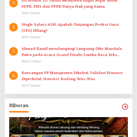
UU Nomor 20 Tahun Membawa Angin Segar untuk
3
PPPK. PNS dan PPPK Punya Hak yang Sama
15621 Dilihat
Single Salary ASN, Apakah Tunjangan Profesi Guru
4
(TPG) Hilang?
15397 Dilihat
Ahmad Kamil mendampingi Langsung Dike Mandala
5
Putra pada Acara Grand Finalis Lomba Baca Teks
Proklamasi Mirip Bung Karno di Bali
14520 Dilihat
Rancangan PP Manajemen Dikebut, Validasi Honorer
6
Diperketat, Honorer Bodong Was-Was
14107 Dilihat
Hiburan