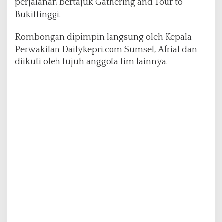
perjalanan bertajuk Gathering and Tour to
T
Bukittinggi.
o
u
Rombongan dipimpin langsung oleh Kepala
r
W
Perwakilan Dailykepri.com Sumsel, Afrial dan
i
diikuti oleh tujuh anggota tim lainnya.
s
a
t
a
k
e
B
u
k
i
t
t
i
n
g
g