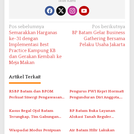
Ikuti Kami
N
Pos sebelumnya
Pos berikutnya
Semarakkan Harganas
BP Batam Gelar Business
a
ke-31 dengan
Gathering Bersama
v
Implementasi Best
Pelaku Usaha Jakarta
Practice Kampung KB
i
dan Gerakan Kembali ke
g
Meja Makan
a
s
Artikel Terkait
i
RSBP Batam dan BPOM
Pengurus PWI Kepri Hormati
p
Perkuat Sinergi Pengawasan
Pengunduran Diri Anggota,
o
Distribusi Obat dan
Segera Koordinasi
s
Pelayanan Kefarmasian
Administrasi ke Pusat
Kasus Begal Ojol Batam
BP Batam Buka Layanan
Terungkap, Tim Gabungan
Alokasi Tanah Reguler
Polda Kepri Bekuk Pelaku di
Berbasis Digital Melalui LMS
Simpang Dam
Waspadai Modus Penipuan
Air Batam Hilir Lakukan