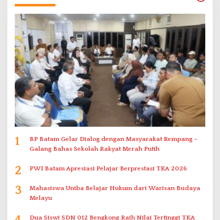
1
BP Batam Gelar Dialog dengan Masyarakat Rempang –
Galang Bahas Sekolah Rakyat Merah Putih
2
PWI Batam Apresiasi Pelajar Berprestasi TKA 2026
3
Mahasiswa Uniba Belajar Hukum dari Warisan Budaya
Melayu
4
Dua Siswi SDN 012 Bengkong Raih Nilai Tertinggi TKA