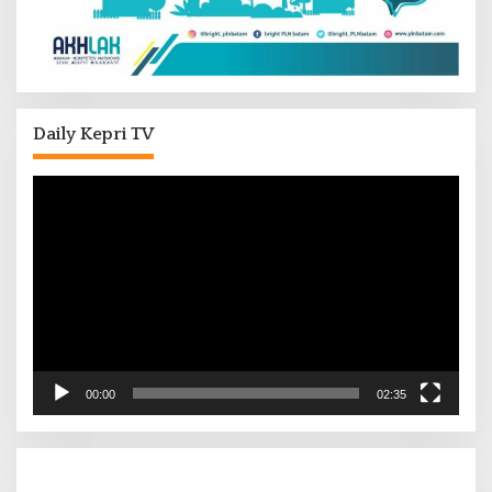
Daily Kepri TV
Pemutar
Video
00:00
02:35