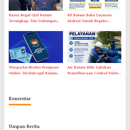
Kasus Begal Ojol Batam
BP Batam Buka Layanan
Terungkap, Tim Gabungan
Alokasi Tanah Reguler
Polda Kepri Bekuk Pelaku di
Berbasis Digital Melalui LMS
Simpang Dam
Waspadai Modus Penipuan
Air Batam Hilir Lakukan
Online, Disdukcapil Batam
Pemeliharaan Control Valve,
Tegaskan Aktivasi IKD Wajib
Ini Daftar Area Terdampak
Tatap Muka
Komentar
Umpan Berita