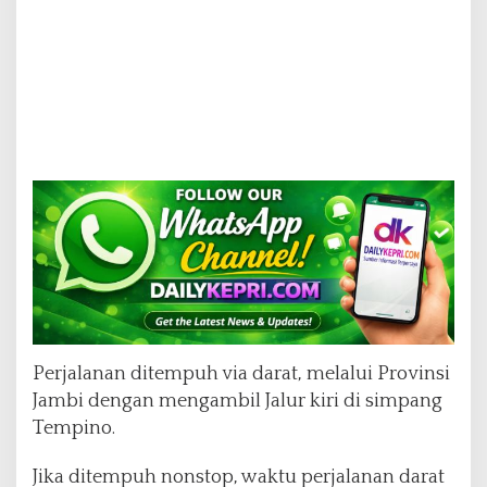
i
d
a
n
S
e
k
i
t
a
r
n
y
a
(
B
a
Perjalanan ditempuh via darat, melalui Provinsi
g
i
Jambi dengan mengambil Jalur kiri di simpang
a
Tempino.
n
1
Jika ditempuh nonstop, waktu perjalanan darat
)