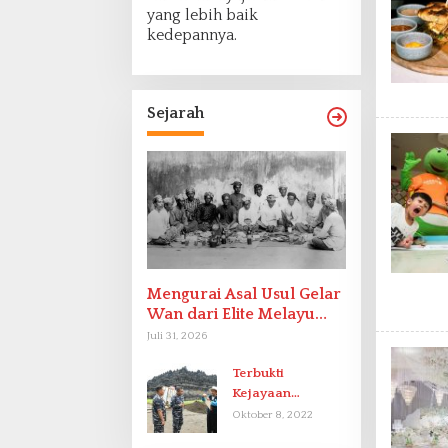
yang lebih baik
kedepannya.
Sejarah
Mengurai Asal Usul Gelar
Wan dari Elite Melayu
Hingga Populer di
Juli 31, 2026
Indonesia
Terbukti
Kejayaan
Indonesia pada
Oktober 8, 2022
Abad-9 Sebagai