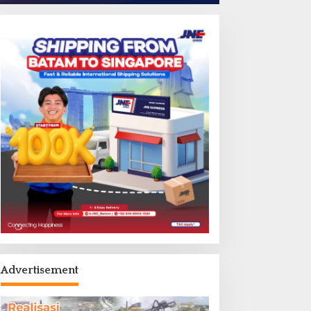
Batam
,
Headline
,
Travel
,
Wisata
Grand Mercure Batam Centre Ha
Penawaran Eksklusif “The Grand
ni 18, 2026
Advertisement