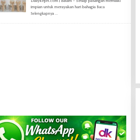
Dailykepri.com | Batam – Setiap pasangan memiliki
E
impian untuk merayakan hari bahagia
Baca
H
D
Selengkapnya
A
N
I
E
L