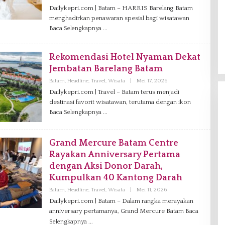
L
Dailykepri.com | Batam – HARRIS Barelang Batam
E
menghadirkan penawaran spesial bagi wisatawan
H
V
Baca Selengkapnya
A
N
I
A
Rekomendasi Hotel Nyaman Dekat
G
Jembatan Barelang Batam
Batam
,
Headline
,
Travel
,
Wisata
|
Mei 17, 2026
O
L
Dailykepri.com | Travel – Batam terus menjadi
E
destinasi favorit wisatawan, terutama dengan ikon
H
V
Baca Selengkapnya
A
N
I
A
Grand Mercure Batam Centre
G
Rayakan Anniversary Pertama
dengan Aksi Donor Darah,
Kumpulkan 40 Kantong Darah
Batam
,
Headline
,
Travel
,
Wisata
|
Mei 11, 2026
O
L
Dailykepri.com | Batam – Dalam rangka merayakan
E
anniversary pertamanya, Grand Mercure Batam
H
Baca
A
Selengkapnya