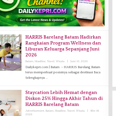
HARRIS Barelang Batam Hadirkan
Rangkaian Program Wellness dan
Liburan Keluarga Sepanjang Juni
2026
Batam
,
Headline
,
Travel
,
Wisata
|
Juni 10, 2026
O
L
Dailykepri.com | Batam – HARRIS Barelang Batam
E
terus memperkuat posisinya sebagai destinasi
H
Baca
D
Selengkapnya
A
N
I
E
Staycation Lebih Hemat dengan
L
Diskon 25% Hingga Akhir Tahun di
HARRIS Barelang Batam
Advertisement
,
Batam
,
Headline
,
Travel
,
Wisata
|
Mei 18,
2026
O