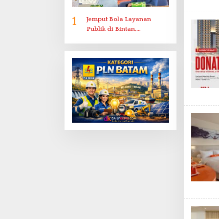
1
Jemput Bola Layanan
Publik di Bintan,
Ombudsman Kepri Serap
Keluhan Bansos hingga
Solar Nelayan