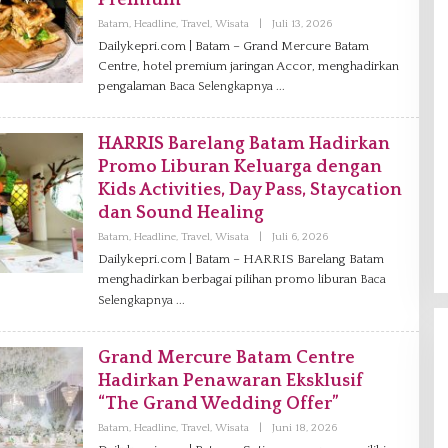
Premium
Batam
,
Headline
,
Travel
,
Wisata
|
Juli 13, 2026
O
L
Dailykepri.com | Batam – Grand Mercure Batam
E
Centre, hotel premium jaringan Accor, menghadirkan
H
D
pengalaman
Baca Selengkapnya
A
N
I
E
HARRIS Barelang Batam Hadirkan
L
Promo Liburan Keluarga dengan
Kids Activities, Day Pass, Staycation
dan Sound Healing
Batam
,
Headline
,
Travel
,
Wisata
|
Juli 6, 2026
O
L
Dailykepri.com | Batam – HARRIS Barelang Batam
E
menghadirkan berbagai pilihan promo liburan
H
Baca
A
Selengkapnya
D
M
I
N
Grand Mercure Batam Centre
Hadirkan Penawaran Eksklusif
“The Grand Wedding Offer”
Batam
,
Headline
,
Travel
,
Wisata
|
Juni 18, 2026
O
L