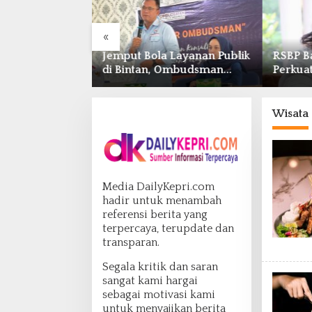
«
Layanan Publik
RSBP Batam dan BPOM
Pengur
Ombudsman
Perkuat Sinergi Pengawasan
Hormat
 Keluhan Bansos
Distribusi Obat dan
Anggota
 Nelayan
Pelayanan Kefarmasian
Adminis
Wisata
Media DailyKepri.com
hadir untuk menambah
referensi berita yang
terpercaya, terupdate dan
transparan.
Segala kritik dan saran
sangat kami hargai
sebagai motivasi kami
untuk menyajikan berita