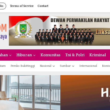
eks
Terms of Service
Contact
ahan
Hiburan
Komunitas
Tni & Polri
Kriminal
atam
Pemko Bukittinggi
Nasional
Sumbar
Internasional
Bisnis