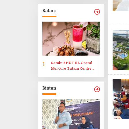
Memenuhi Undangan
Klarifikasi Polresta
Batam
Bukittinggi
1
Sambut HUT RI, Grand
Mercure Batam Centre
Gelar Promo Kuliner
‘Flavours of Nusantara’
Bintan