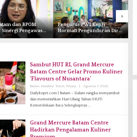
»
us PWI Kepri
Kasus Begal Ojol Batam
B
i Pengunduran Diri
Terungkap, Tim Gabungan
A
, Segera Koordinasi
Polda Kepri Bekuk Pelaku di
B
trasi ke Pusat
Simpang Dam
Sambut HUT RI, Grand Mercure
Batam Centre Gelar Promo Kuliner
‘Flavours of Nusantara’
Batam
,
Headline
,
Travel
,
Wisata
|
Agustus 7, 2026
O
L
Dailykepri.com | Batam – Dalam rangka menyambut
E
dan memeriahkan Hari Ulang Tahun (HUT)
H
V
Kemerdekaan
Baca Selengkapnya
A
N
I
A
Grand Mercure Batam Centre
G
Hadirkan Pengalaman Kuliner