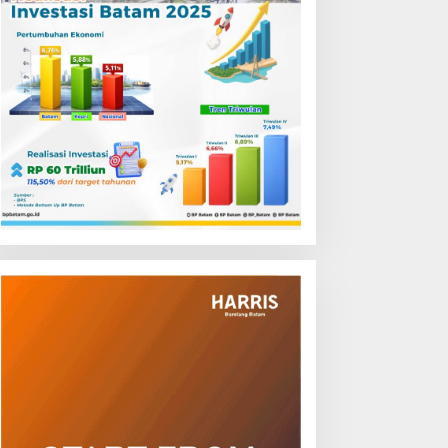
P Batam Buka Layanan
Waspadai Modus Penipuan
lokasi Tanah Reguler
Online, Disdukcapil Batam
erbasis Digital Melalui LMS
Tegaskan Aktivasi IKD Wajib
Tatap Muka