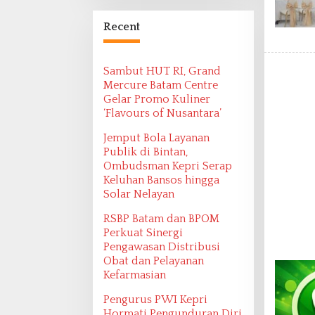
Bangsa Maritim
Ditemukan oleh
Recent
Ekspedisi Maritim
2022
Sambut HUT RI, Grand
Mercure Batam Centre
Gelar Promo Kuliner
‘Flavours of Nusantara’
Jemput Bola Layanan
Publik di Bintan,
Ombudsman Kepri Serap
Keluhan Bansos hingga
Solar Nelayan
RSBP Batam dan BPOM
Perkuat Sinergi
Pengawasan Distribusi
Obat dan Pelayanan
Kefarmasian
Pengurus PWI Kepri
Hormati Pengunduran Diri