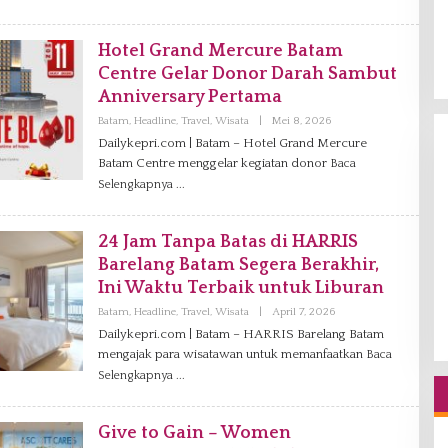
D
M
I
N
Hotel Grand Mercure Batam
Centre Gelar Donor Darah Sambut
Anniversary Pertama
Batam
,
Headline
,
Travel
,
Wisata
|
Mei 8, 2026
O
L
Dailykepri.com | Batam – Hotel Grand Mercure
E
Batam Centre menggelar kegiatan donor
Baca
H
A
Selengkapnya
D
M
I
N
24 Jam Tanpa Batas di HARRIS
Barelang Batam Segera Berakhir,
Ini Waktu Terbaik untuk Liburan
Batam
,
Headline
,
Travel
,
Wisata
|
April 7, 2026
O
L
Dailykepri.com | Batam – HARRIS Barelang Batam
E
mengajak para wisatawan untuk memanfaatkan
H
Baca
A
Selengkapnya
D
M
I
N
Give to Gain – Women