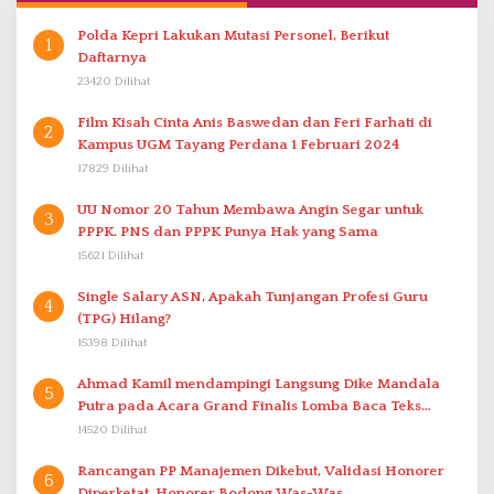
Polda Kepri Lakukan Mutasi Personel, Berikut
1
Daftarnya
23420 Dilihat
Film Kisah Cinta Anis Baswedan dan Feri Farhati di
2
Kampus UGM Tayang Perdana 1 Februari 2024
17829 Dilihat
UU Nomor 20 Tahun Membawa Angin Segar untuk
3
PPPK. PNS dan PPPK Punya Hak yang Sama
15621 Dilihat
Single Salary ASN, Apakah Tunjangan Profesi Guru
4
(TPG) Hilang?
15398 Dilihat
Ahmad Kamil mendampingi Langsung Dike Mandala
5
Putra pada Acara Grand Finalis Lomba Baca Teks
Proklamasi Mirip Bung Karno di Bali
14520 Dilihat
Rancangan PP Manajemen Dikebut, Validasi Honorer
6
Diperketat, Honorer Bodong Was-Was