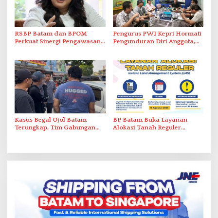
RSBP Batam dan BPOM
Pengurus PWI Kepri Hormati
Perkuat Sinergi Pengawasan
Pengunduran Diri Anggota,
Distribusi Obat dan
Segera Koordinasi
Pelayanan Kefarmasian
Administrasi ke Pusat
Kasus Begal Ojol Batam
BP Batam Buka Layanan
Terungkap, Tim Gabungan
Alokasi Tanah Reguler
Polda Kepri Bekuk Pelaku di
Berbasis Digital Melalui LMS
Simpang Dam