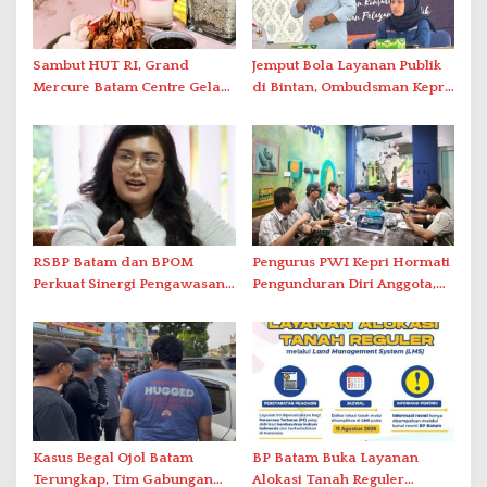
Sambut HUT RI, Grand
Jemput Bola Layanan Publik
Mercure Batam Centre Gelar
di Bintan, Ombudsman Kepri
Promo Kuliner ‘Flavours of
Serap Keluhan Bansos hingga
Nusantara’
Solar Nelayan
RSBP Batam dan BPOM
Pengurus PWI Kepri Hormati
Perkuat Sinergi Pengawasan
Pengunduran Diri Anggota,
Distribusi Obat dan
Segera Koordinasi
Pelayanan Kefarmasian
Administrasi ke Pusat
Kasus Begal Ojol Batam
BP Batam Buka Layanan
Terungkap, Tim Gabungan
Alokasi Tanah Reguler