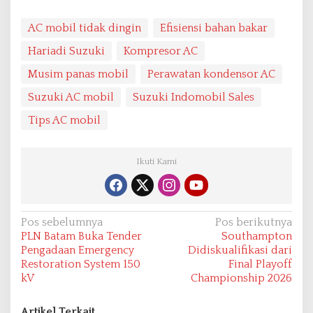
AC mobil tidak dingin
Efisiensi bahan bakar
Hariadi Suzuki
Kompresor AC
Musim panas mobil
Perawatan kondensor AC
Suzuki AC mobil
Suzuki Indomobil Sales
Tips AC mobil
Ikuti Kami
N
Pos sebelumnya
Pos berikutnya
PLN Batam Buka Tender
Southampton
a
Pengadaan Emergency
Didiskualifikasi dari
v
Restoration System 150
Final Playoff
kV
Championship 2026
i
g
Artikel Terkait