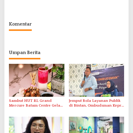
Polda Kepri Bekuk Pelaku di
Berbasis Digital Melalui LMS
Simpang Dam
Komentar
Umpan Berita
Sambut HUT RI, Grand
Jemput Bola Layanan Publik
Mercure Batam Centre Gelar
di Bintan, Ombudsman Kepri
Promo Kuliner ‘Flavours of
Serap Keluhan Bansos hingga
Nusantara’
Solar Nelayan