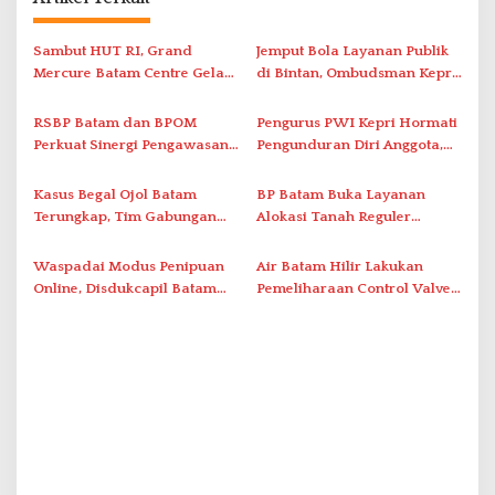
a
s
Sambut HUT RI, Grand
Jemput Bola Layanan Publik
i
Mercure Batam Centre Gelar
di Bintan, Ombudsman Kepri
Promo Kuliner ‘Flavours of
Serap Keluhan Bansos hingga
p
Nusantara’
Solar Nelayan
RSBP Batam dan BPOM
Pengurus PWI Kepri Hormati
o
Perkuat Sinergi Pengawasan
Pengunduran Diri Anggota,
s
Distribusi Obat dan
Segera Koordinasi
Pelayanan Kefarmasian
Administrasi ke Pusat
Kasus Begal Ojol Batam
BP Batam Buka Layanan
Terungkap, Tim Gabungan
Alokasi Tanah Reguler
Polda Kepri Bekuk Pelaku di
Berbasis Digital Melalui LMS
Simpang Dam
Waspadai Modus Penipuan
Air Batam Hilir Lakukan
Online, Disdukcapil Batam
Pemeliharaan Control Valve,
Tegaskan Aktivasi IKD Wajib
Ini Daftar Area Terdampak
Tatap Muka