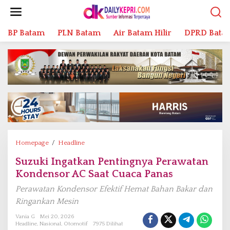
L
e
w
BP Batam
PLN Batam
Air Batam Hilir
DPRD Bata
a
t
i
k
e
k
o
n
t
e
n
Homepage
/
Headline
S
u
Suzuki Ingatkan Pentingnya Perawatan
z
Kondensor AC Saat Cuaca Panas
u
k
Perawatan Kondensor Efektif Hemat Bahan Bakar dan
i
Ringankan Mesin
I
n
Vania G
Mei 20, 2026
Headline
,
Nasional
,
Otomotif
7975 Dilihat
g