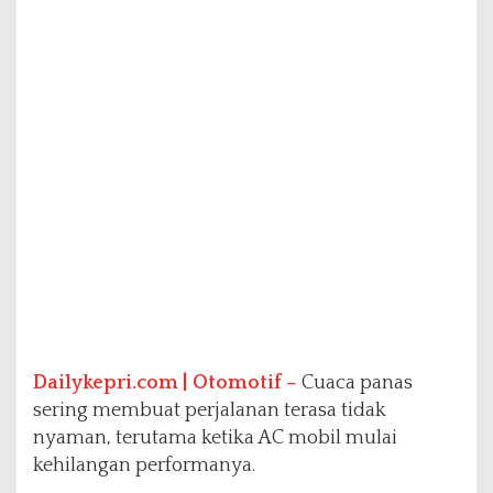
a
n
K
o
n
d
e
n
s
o
r
A
C
S
a
a
t
C
Dailykepri.com | Otomotif –
Cuaca panas
u
sering membuat perjalanan terasa tidak
a
nyaman, terutama ketika AC mobil mulai
c
kehilangan performanya.
a
P