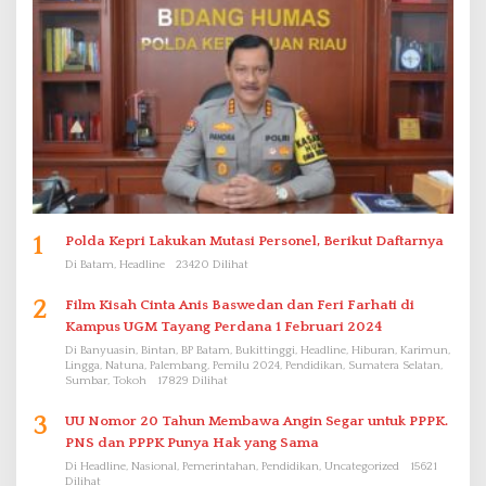
1
Polda Kepri Lakukan Mutasi Personel, Berikut Daftarnya
Di Batam, Headline
23420 Dilihat
2
Film Kisah Cinta Anis Baswedan dan Feri Farhati di
Kampus UGM Tayang Perdana 1 Februari 2024
Di Banyuasin, Bintan, BP Batam, Bukittinggi, Headline, Hiburan, Karimun,
Lingga, Natuna, Palembang, Pemilu 2024, Pendidikan, Sumatera Selatan,
Sumbar, Tokoh
17829 Dilihat
3
UU Nomor 20 Tahun Membawa Angin Segar untuk PPPK.
PNS dan PPPK Punya Hak yang Sama
Di Headline, Nasional, Pemerintahan, Pendidikan, Uncategorized
15621
Dilihat