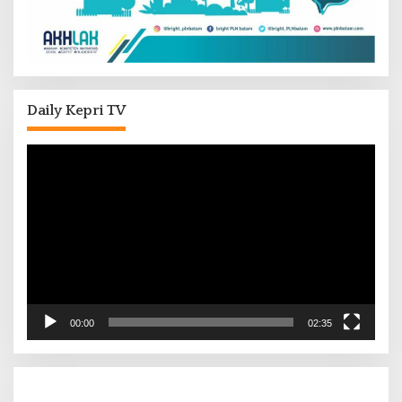
Daily Kepri TV
Pemutar
Video
00:00
02:35