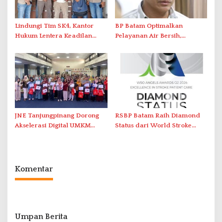
Lindungi Tim SK4, Kantor
BP Batam Optimalkan
Hukum Lentera Keadilan
Pelayanan Air Bersih,
Laporkan Dugaan
Masyarakat Diimbau
Perlawanan ke Petugas di
Gunakan Air Secara Bijak
Bukik Batarah
JNE Tanjungpinang Dorong
RSBP Batam Raih Diamond
Akselerasi Digital UMKM
Status dari World Stroke
Lewat AIM ASEAN Roadshow
Organization untuk
2026
Penanganan Stroke
Berstandar Internasional
Komentar
Umpan Berita