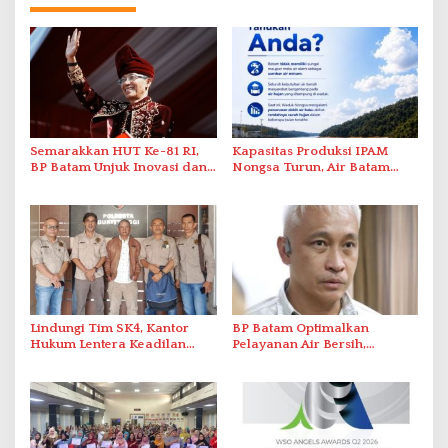
Semarakkan HUT Ke-81 RI,
Kapasitas Produksi IPAM
BP Batam Unjuk Inovasi dan
Nongsa Turun, Air Batam
Sinergi Pembangunan dalam
Hilir Imbau Pelanggan Hemat
Pawai Pembangunan
Air
Lindungi Tim SK4, Kantor
BP Batam Optimalkan
Hukum Lentera Keadilan
Pelayanan Air Bersih,
Laporkan Dugaan
Masyarakat Diimbau
Perlawanan ke Petugas di
Gunakan Air Secara Bijak
Bukik Batarah