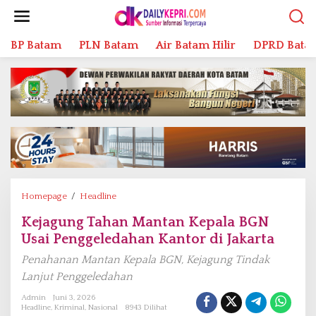
L
e
w
BP Batam
PLN Batam
Air Batam Hilir
DPRD Bata
a
t
i
k
e
k
o
n
t
e
n
Homepage
/
Headline
K
e
Kejagung Tahan Mantan Kepala BGN
j
Usai Penggeledahan Kantor di Jakarta
a
g
Penahanan Mantan Kepala BGN, Kejagung Tindak
u
Lanjut Penggeledahan
n
g
Admin
Juni 3, 2026
Headline
,
Kriminal
,
Nasional
8943 Dilihat
T