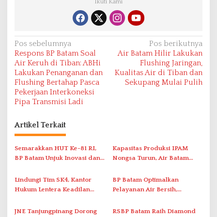
Ikuti Kami
N
Pos sebelumnya
Pos berikutnya
Respons BP Batam Soal
Air Batam Hilir Lakukan
a
Air Keruh di Tiban: ABHi
Flushing Jaringan,
v
Lakukan Penanganan dan
Kualitas Air di Tiban dan
Flushing Bertahap Pasca
Sekupang Mulai Pulih
i
Pekerjaan Interkoneksi
g
Pipa Transmisi Ladi
a
s
Artikel Terkait
i
Semarakkan HUT Ke-81 RI,
Kapasitas Produksi IPAM
p
BP Batam Unjuk Inovasi dan
Nongsa Turun, Air Batam
o
Sinergi Pembangunan dalam
Hilir Imbau Pelanggan Hemat
s
Pawai Pembangunan
Air
Lindungi Tim SK4, Kantor
BP Batam Optimalkan
Hukum Lentera Keadilan
Pelayanan Air Bersih,
Laporkan Dugaan
Masyarakat Diimbau
Perlawanan ke Petugas di
Gunakan Air Secara Bijak
JNE Tanjungpinang Dorong
RSBP Batam Raih Diamond