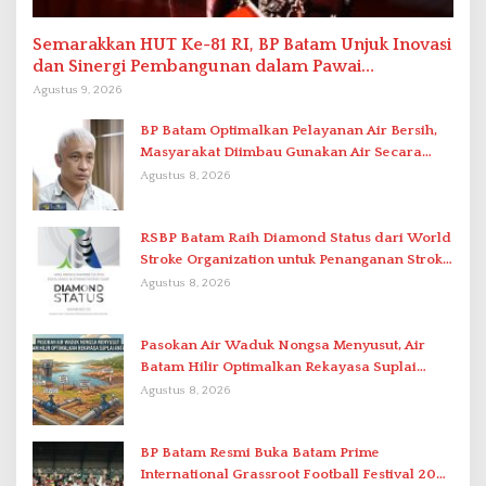
Semarakkan HUT Ke-81 RI, BP Batam Unjuk Inovasi
dan Sinergi Pembangunan dalam Pawai
Pembangunan
Agustus 9, 2026
BP Batam Optimalkan Pelayanan Air Bersih,
Masyarakat Diimbau Gunakan Air Secara
Bijak
Agustus 8, 2026
RSBP Batam Raih Diamond Status dari World
Stroke Organization untuk Penanganan Stroke
Berstandar Internasional
Agustus 8, 2026
Pasokan Air Waduk Nongsa Menyusut, Air
Batam Hilir Optimalkan Rekayasa Suplai
Antar-IPAM
Agustus 8, 2026
BP Batam Resmi Buka Batam Prime
International Grassroot Football Festival 2026