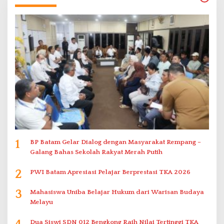
1
BP Batam Gelar Dialog dengan Masyarakat Rempang –
Galang Bahas Sekolah Rakyat Merah Putih
2
PWI Batam Apresiasi Pelajar Berprestasi TKA 2026
3
Mahasiswa Uniba Belajar Hukum dari Warisan Budaya
Melayu
Dua Siswi SDN 012 Bengkong Raih Nilai Tertinggi TKA