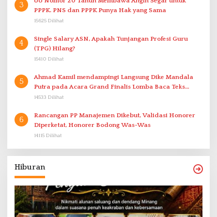
UU Nomor 20 Tahun Membawa Angin Segar untuk
3
PPPK. PNS dan PPPK Punya Hak yang Sama
15625 Dilihat
Single Salary ASN, Apakah Tunjangan Profesi Guru
4
(TPG) Hilang?
15410 Dilihat
Ahmad Kamil mendampingi Langsung Dike Mandala
5
Putra pada Acara Grand Finalis Lomba Baca Teks
Proklamasi Mirip Bung Karno di Bali
14533 Dilihat
Rancangan PP Manajemen Dikebut, Validasi Honorer
6
Diperketat, Honorer Bodong Was-Was
14115 Dilihat
Hiburan