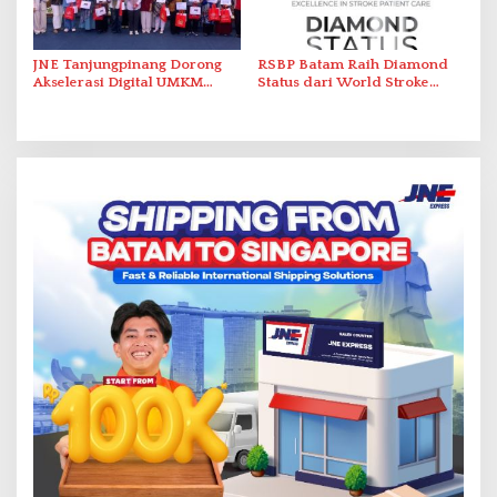
JNE Tanjungpinang Dorong
RSBP Batam Raih Diamond
Akselerasi Digital UMKM
Status dari World Stroke
Lewat AIM ASEAN Roadshow
Organization untuk
2026
Penanganan Stroke
Berstandar Internasional