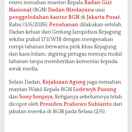
resmi menahan mantan Kepala
Badan Gizi
a
Nasional
(BGN)
Dadan Hindayana
usai
k
a
penggeledahan kantor BGN
di
Jakarta Pusat
,
r
Rabu (3/6/2026).
Penahanan
dilakukan setelah
t
Dadan keluar dari Gedung Jampidsus Kejagung
a
sekitar pukul 17.11 WIB dengan mengenakan
rompi tahanan berwarna pink khas Kejagung
dan kaos hitam, digiring petugas menuju mobil
tahanan tanpa memberikan komentar kepada
awak media.
Selain Dadan,
Kejaksaan Agung
juga menahan
mantan Wakil Kepala BGN
Lodewyk Pusung
dan
Sony Sonjaya
. Ketiganya sebelumnya telah
dicopot oleh
Presiden Prabowo Subianto
dari
jabatan mereka di BGN pada Selasa (2/6).