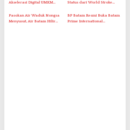
Bukik Batarah
Akselerasi Digital UMKM
Status dari World Stroke
Lewat AIM ASEAN Roadshow
Organization untuk
2026
Penanganan Stroke
Pasokan Air Waduk Nongsa
BP Batam Resmi Buka Batam
Berstandar Internasional
Menyusut, Air Batam Hilir
Prime International
Optimalkan Rekayasa Suplai
Grassroot Football Festival
Antar-IPAM
2026 di Stadion Temenggung
Abdul Jamal