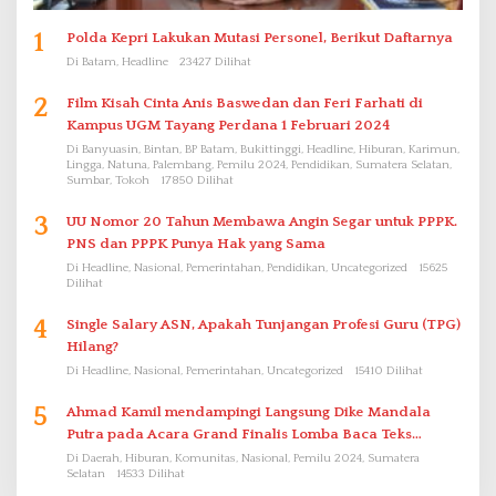
1
Polda Kepri Lakukan Mutasi Personel, Berikut Daftarnya
Di Batam, Headline
23427 Dilihat
2
Film Kisah Cinta Anis Baswedan dan Feri Farhati di
Kampus UGM Tayang Perdana 1 Februari 2024
Di Banyuasin, Bintan, BP Batam, Bukittinggi, Headline, Hiburan, Karimun,
Lingga, Natuna, Palembang, Pemilu 2024, Pendidikan, Sumatera Selatan,
Sumbar, Tokoh
17850 Dilihat
3
UU Nomor 20 Tahun Membawa Angin Segar untuk PPPK.
PNS dan PPPK Punya Hak yang Sama
Di Headline, Nasional, Pemerintahan, Pendidikan, Uncategorized
15625
Dilihat
4
Single Salary ASN, Apakah Tunjangan Profesi Guru (TPG)
Hilang?
Di Headline, Nasional, Pemerintahan, Uncategorized
15410 Dilihat
5
Ahmad Kamil mendampingi Langsung Dike Mandala
Putra pada Acara Grand Finalis Lomba Baca Teks
Proklamasi Mirip Bung Karno di Bali
Di Daerah, Hiburan, Komunitas, Nasional, Pemilu 2024, Sumatera
Selatan
14533 Dilihat