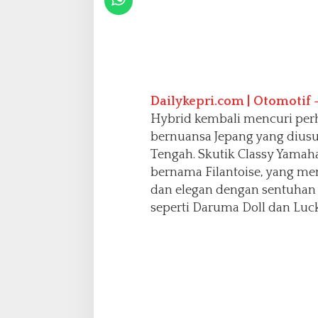
e
p
a
n
g
J
a
Dailykepri.com | Otomotif 
d
Hybrid kembali mencuri per
i
bernuansa Jepang yang diusun
S
o
Tengah. Skutik Classy Yamaha
r
bernama Filantoise, yang me
o
dan elegan dengan sentuhan 
t
seperti Daruma Doll dan Luck
a
n