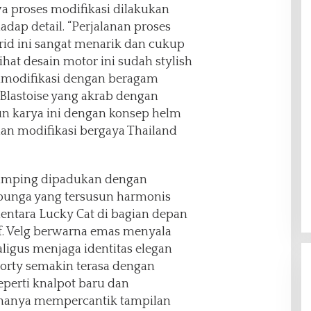
a proses modifikasi dilakukan
dap detail. “Perjalanan proses
rid ini sangat menarik dan cukup
at desain motor ini sudah stylish
dimodifikasi dengan beragam
Blastoise yang akrab dengan
n karya ini dengan konsep helm
dan modifikasi bergaya Thailand
 samping dipadukan dengan
bunga yang tersusun harmonis
entara Lucky Cat di bagian depan
f. Velg berwarna emas menyala
igus menjaga identitas elegan
porty semakin terasa dengan
perti knalpot baru dan
k hanya mempercantik tampilan