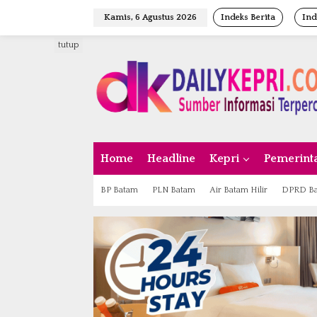
L
Kamis, 6 Agustus 2026
Indeks Berita
Ind
e
w
tutup
a
t
i
k
e
k
o
n
Home
Headline
Kepri
Pemerint
t
e
n
BP Batam
PLN Batam
Air Batam Hilir
DPRD B