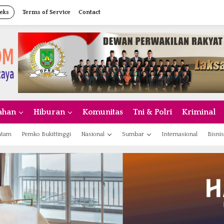
eks
Terms of Service
Contact
ahan
Hiburan
Komunitas
Tni & Polri
Kriminal
atam
Pemko Bukittinggi
Nasional
Sumbar
Internasional
Bisnis