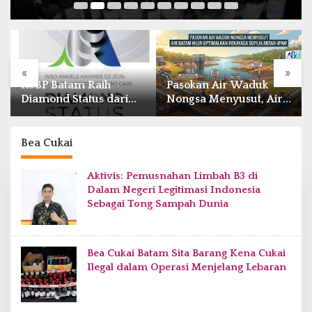
«
»
Pasokan Air Waduk
BP Batam Resmi Buka
Nongsa Menyusut, Air
Batam Prime
Batam Hilir Optimalkan
International Grassroot
Rekayasa Suplai Antar-
Football Festival 2026
IPAM
di Stadion Temenggung
Bea Cukai
Abdul Jamal
Aktivis: Pemusnahan Limbah B3 di
Dalam Negeri Legitimasi Indonesia
Sebagai Tong Sampah Dunia
Bea Cukai Batam Sita Barang Kena Cukai
Ilegal dalam Operasi Menjelang Lebaran