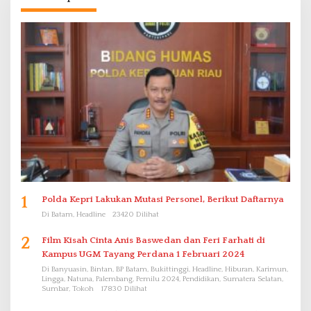
1
Polda Kepri Lakukan Mutasi Personel, Berikut Daftarnya
Di Batam, Headline
23420 Dilihat
2
Film Kisah Cinta Anis Baswedan dan Feri Farhati di
Kampus UGM Tayang Perdana 1 Februari 2024
Di Banyuasin, Bintan, BP Batam, Bukittinggi, Headline, Hiburan, Karimun,
Lingga, Natuna, Palembang, Pemilu 2024, Pendidikan, Sumatera Selatan,
Sumbar, Tokoh
17830 Dilihat