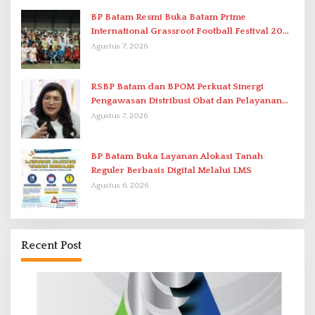
BP Batam Resmi Buka Batam Prime
International Grassroot Football Festival 2026
di Stadion Temenggung Abdul Jamal
Agustus 7, 2026
RSBP Batam dan BPOM Perkuat Sinergi
Pengawasan Distribusi Obat dan Pelayanan
Kefarmasian
Agustus 7, 2026
BP Batam Buka Layanan Alokasi Tanah
Reguler Berbasis Digital Melalui LMS
Agustus 6, 2026
Recent Post