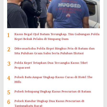
1
Kasus Begal Ojol Batam Terungkap, Tim Gabungan Polda
Kepri Bekuk Pelaku di Simpang Dam
2
Ditresnarkoba Polda Kepri Ringkus Pria di Batam dan
Sita Puluhan Gram Sabu Serta Puluhan Ekstasi
3
Polda Kepri Tetapkan Dua Tersangka Kasus Tiket
Pesparawi
4
Polsek Batu Ampar Ungkap Kasus Curas di Hotel The
Hills
5
Polsek Sekupang Ungkap Kasus Pencurian di Batam
6
Polsek Kundur Ungkap Dua Kasus Pencurian di
Tanjungbatu Barat