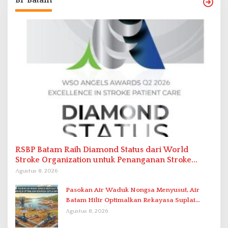
BP Batam
RSBP Batam Raih Diamond Status dari World
Stroke Organization untuk Penanganan Stroke
Berstandar Internasional
Agustus 8, 2026
Pasokan Air Waduk Nongsa Menyusut, Air
Batam Hilir Optimalkan Rekayasa Suplai
Antar-IPAM
Agustus 8, 2026