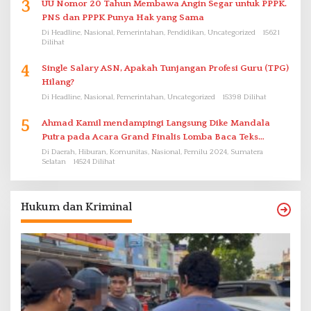
3
UU Nomor 20 Tahun Membawa Angin Segar untuk PPPK.
PNS dan PPPK Punya Hak yang Sama
Di Headline, Nasional, Pemerintahan, Pendidikan, Uncategorized
15621
Dilihat
4
Single Salary ASN, Apakah Tunjangan Profesi Guru (TPG)
Hilang?
Di Headline, Nasional, Pemerintahan, Uncategorized
15398 Dilihat
5
Ahmad Kamil mendampingi Langsung Dike Mandala
Putra pada Acara Grand Finalis Lomba Baca Teks
Proklamasi Mirip Bung Karno di Bali
Di Daerah, Hiburan, Komunitas, Nasional, Pemilu 2024, Sumatera
Selatan
14524 Dilihat
Hukum dan Kriminal