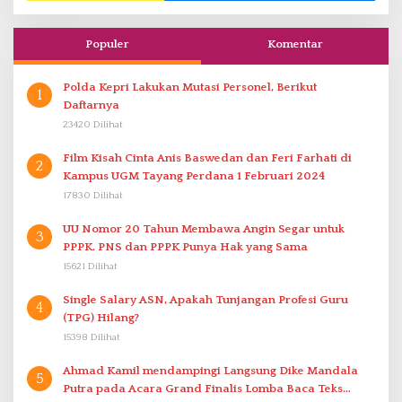
Populer
Komentar
Polda Kepri Lakukan Mutasi Personel, Berikut
1
Daftarnya
23420 Dilihat
Film Kisah Cinta Anis Baswedan dan Feri Farhati di
2
Kampus UGM Tayang Perdana 1 Februari 2024
17830 Dilihat
UU Nomor 20 Tahun Membawa Angin Segar untuk
3
PPPK. PNS dan PPPK Punya Hak yang Sama
15621 Dilihat
Single Salary ASN, Apakah Tunjangan Profesi Guru
4
(TPG) Hilang?
15398 Dilihat
Ahmad Kamil mendampingi Langsung Dike Mandala
5
Putra pada Acara Grand Finalis Lomba Baca Teks