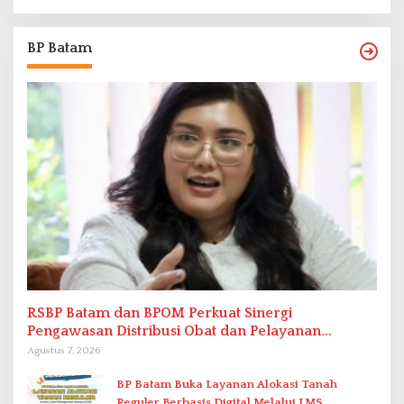
BP Batam
RSBP Batam dan BPOM Perkuat Sinergi
Pengawasan Distribusi Obat dan Pelayanan
Kefarmasian
Agustus 7, 2026
BP Batam Buka Layanan Alokasi Tanah
Reguler Berbasis Digital Melalui LMS