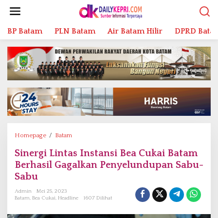
L
e
w
BP Batam
PLN Batam
Air Batam Hilir
DPRD Bata
a
t
i
k
e
k
o
n
t
e
n
Homepage
/
Batam
S
i
Sinergi Lintas Instansi Bea Cukai Batam
n
Berhasil Gagalkan Penyelundupan Sabu-
e
r
Sabu
g
Admin
Mei 25, 2023
i
Batam
,
Bea Cukai
,
Headline
1607 Dilihat
L
i