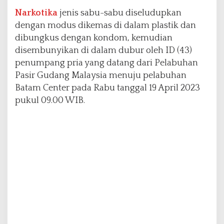
e
Narkotika
jenis sabu-sabu diseludupkan
l
dengan modus dikemas di dalam plastik dan
u
dibungkus dengan kondom, kemudian
n
d
disembunyikan di dalam dubur oleh ID (43)
u
penumpang pria yang datang dari Pelabuhan
p
Pasir Gudang Malaysia menuju pelabuhan
a
Batam Center pada Rabu tanggal 19 April 2023
n
S
pukul 09.00 WIB.
a
b
u
-
S
a
b
u