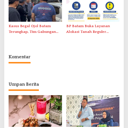
Kasus Begal Ojol Batam
BP Batam Buka Layanan
Terungkap, Tim Gabungan
Alokasi Tanah Reguler
Polda Kepri Bekuk Pelaku di
Berbasis Digital Melalui LMS
Simpang Dam
Komentar
Umpan Berita