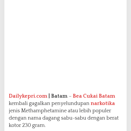
t
a
m
B
e
r
h
a
s
i
l
G
a
g
a
l
k
Dailykepri.com
| Batam
–
Bea Cukai Batam
a
kembali gagalkan penyelundupan
narkotika
n
jenis Methamphetamine atau lebih populer
P
dengan nama dagang sabu-sabu dengan berat
e
n
kotor 230 gram.
y