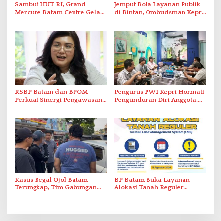
Sambut HUT RI, Grand
Jemput Bola Layanan Publik
Mercure Batam Centre Gelar
di Bintan, Ombudsman Kepri
Promo Kuliner ‘Flavours of
Serap Keluhan Bansos hingga
Nusantara’
Solar Nelayan
RSBP Batam dan BPOM
Pengurus PWI Kepri Hormati
Perkuat Sinergi Pengawasan
Pengunduran Diri Anggota,
Distribusi Obat dan
Segera Koordinasi
Pelayanan Kefarmasian
Administrasi ke Pusat
Kasus Begal Ojol Batam
BP Batam Buka Layanan
Terungkap, Tim Gabungan
Alokasi Tanah Reguler
Polda Kepri Bekuk Pelaku di
Berbasis Digital Melalui LMS
Simpang Dam