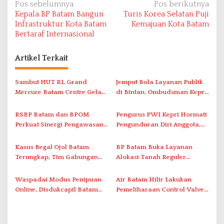
N
Pos sebelumnya
Pos berikutnya
Kepala BP Batam Bangun
Turis Korea Selatan Puji
a
Infrastruktur Kota Batam
Kemajuan Kota Batam
v
Bertaraf Internasional
i
Artikel Terkait
g
a
Sambut HUT RI, Grand
Jemput Bola Layanan Publik
s
Mercure Batam Centre Gelar
di Bintan, Ombudsman Kepri
i
Promo Kuliner ‘Flavours of
Serap Keluhan Bansos hingga
Nusantara’
Solar Nelayan
p
RSBP Batam dan BPOM
Pengurus PWI Kepri Hormati
Perkuat Sinergi Pengawasan
Pengunduran Diri Anggota,
o
Distribusi Obat dan
Segera Koordinasi
s
Pelayanan Kefarmasian
Administrasi ke Pusat
Kasus Begal Ojol Batam
BP Batam Buka Layanan
Terungkap, Tim Gabungan
Alokasi Tanah Reguler
Polda Kepri Bekuk Pelaku di
Berbasis Digital Melalui LMS
Simpang Dam
Waspadai Modus Penipuan
Air Batam Hilir Lakukan
Online, Disdukcapil Batam
Pemeliharaan Control Valve,
Tegaskan Aktivasi IKD Wajib
Ini Daftar Area Terdampak
Tatap Muka