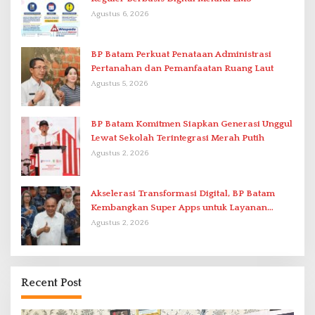
Agustus 6, 2026
BP Batam Perkuat Penataan Administrasi
Pertanahan dan Pemanfaatan Ruang Laut
Agustus 5, 2026
BP Batam Komitmen Siapkan Generasi Unggul
Lewat Sekolah Terintegrasi Merah Putih
Agustus 2, 2026
Akselerasi Transformasi Digital, BP Batam
Kembangkan Super Apps untuk Layanan
Terpadu
Agustus 2, 2026
Recent Post