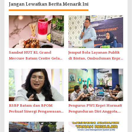
Jangan Lewatkan Berita Menarik Ini
Sambut HUT RI, Grand
Jemput Bola Layanan Publik
Mercure Batam Centre Gelar
di Bintan, Ombudsman Kepri
Promo Kuliner ‘Flavours of
Serap Keluhan Bansos hingga
Nusantara’
Solar Nelayan
RSBP Batam dan BPOM
Pengurus PWI Kepri Hormati
Perkuat Sinergi Pengawasan
Pengunduran Diri Anggota,
Distribusi Obat dan
Segera Koordinasi
Pelayanan Kefarmasian
Administrasi ke Pusat