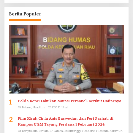
Berita Populer
1
Polda Kepri Lakukan Mutasi Personel, Berikut Daftarnya
Di Batam, Headline
23420 Dilihat
2
Film Kisah Cinta Anis Baswedan dan Feri Farhati di
Kampus UGM Tayang Perdana 1 Februari 2024
Di Banyuasin, Bintan, BP Batam, Bukittinggi, Headline, Hiburan, Karimun,