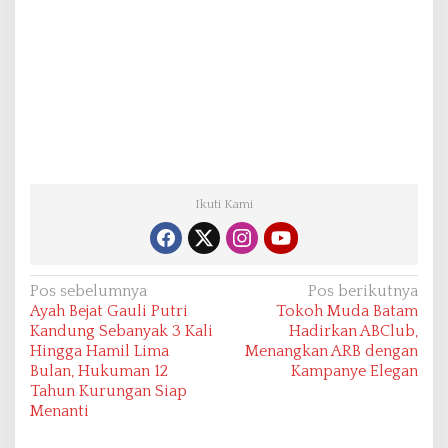
Ikuti Kami
N
Pos sebelumnya
Pos berikutnya
Ayah Bejat Gauli Putri
Tokoh Muda Batam
a
Kandung Sebanyak 3 Kali
Hadirkan ABClub,
v
Hingga Hamil Lima
Menangkan ARB dengan
Bulan, Hukuman 12
Kampanye Elegan
i
Tahun Kurungan Siap
g
Menanti
a