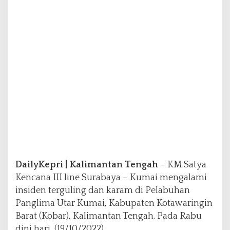
r
u
k
K
a
r
a
m
d
i
P
e
l
a
b
u
DailyKepri | Kalimantan Tengah
– KM Satya
h
a
Kencana III line Surabaya – Kumai mengalami
n
insiden terguling dan karam di Pelabuhan
P
Panglima Utar Kumai, Kabupaten Kotawaringin
a
Barat (Kobar), Kalimantan Tengah. Pada Rabu
n
g
dini hari, (19/10/2022).