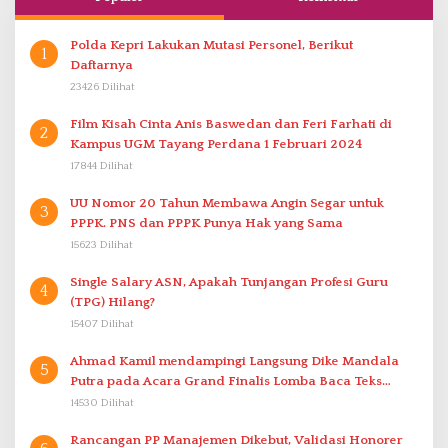
Polda Kepri Lakukan Mutasi Personel, Berikut
1
Daftarnya
23426 Dilihat
Film Kisah Cinta Anis Baswedan dan Feri Farhati di
2
Kampus UGM Tayang Perdana 1 Februari 2024
17844 Dilihat
UU Nomor 20 Tahun Membawa Angin Segar untuk
3
PPPK. PNS dan PPPK Punya Hak yang Sama
15623 Dilihat
Single Salary ASN, Apakah Tunjangan Profesi Guru
4
(TPG) Hilang?
15407 Dilihat
Ahmad Kamil mendampingi Langsung Dike Mandala
5
Putra pada Acara Grand Finalis Lomba Baca Teks
Proklamasi Mirip Bung Karno di Bali
14530 Dilihat
Rancangan PP Manajemen Dikebut, Validasi Honorer