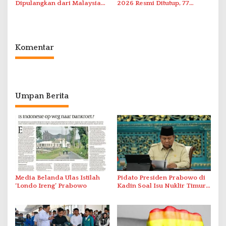
Dipulangkan dari Malaysia
2026 Resmi Ditutup, 77
ke Indonesia
Pemenang Diumumkan
Komentar
Umpan Berita
Media Belanda Ulas Istilah
Pidato Presiden Prabowo di
‘Londo Ireng’ Prabowo
Kadin Soal Isu Nuklir Timur
Tengah Mendadak Terputus