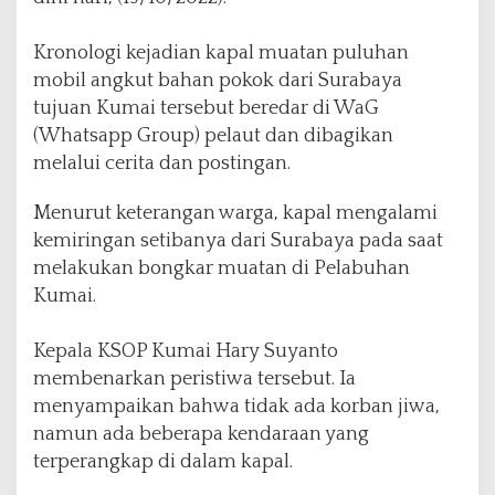
l
i
Kronologi kejadian kapal muatan puluhan
m
mobil angkut bahan pokok dari Surabaya
a
U
tujuan Kumai tersebut beredar di WaG
t
(Whatsapp Group) pelaut dan dibagikan
a
melalui cerita dan postingan.
r
K
Menurut keterangan warga, kapal mengalami
u
m
kemiringan setibanya dari Surabaya pada saat
a
melakukan bongkar muatan di Pelabuhan
i
Kumai.
K
a
l
Kepala KSOP Kumai Hary Suyanto
t
membenarkan peristiwa tersebut. Ia
e
menyampaikan bahwa tidak ada korban jiwa,
n
namun ada beberapa kendaraan yang
g
terperangkap di dalam kapal.