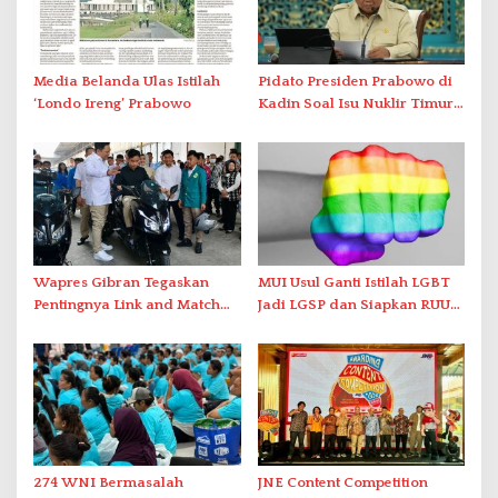
Media Belanda Ulas Istilah
Pidato Presiden Prabowo di
‘Londo Ireng’ Prabowo
Kadin Soal Isu Nuklir Timur
Tengah Mendadak Terputus
Wapres Gibran Tegaskan
MUI Usul Ganti Istilah LGBT
Pentingnya Link and Match
Jadi LGSP dan Siapkan RUU
Pendidikan dan Industri
Anti-LGSP
Kendaraan Listrik
274 WNI Bermasalah
JNE Content Competition