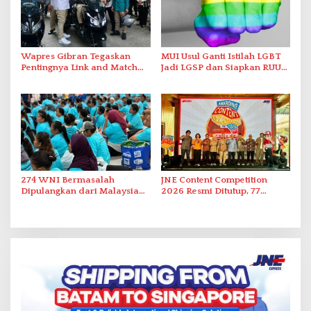
Wapres Gibran Tegaskan
MUI Usul Ganti Istilah LGBT
Pentingnya Link and Match
Jadi LGSP dan Siapkan RUU
Pendidikan dan Industri
Anti-LGSP
Kendaraan Listrik
274 WNI Bermasalah
JNE Content Competition
Dipulangkan dari Malaysia
2026 Resmi Ditutup, 77
ke Indonesia
Pemenang Diumumkan