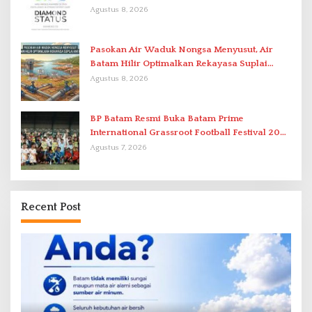
Berstandar Internasional
Agustus 8, 2026
Pasokan Air Waduk Nongsa Menyusut, Air
Batam Hilir Optimalkan Rekayasa Suplai
Antar-IPAM
Agustus 8, 2026
BP Batam Resmi Buka Batam Prime
International Grassroot Football Festival 2026
di Stadion Temenggung Abdul Jamal
Agustus 7, 2026
Recent Post