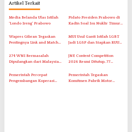
s
Artikel Terkait
i
Media Belanda Ulas Istilah
Pidato Presiden Prabowo di
p
‘Londo Ireng’ Prabowo
Kadin Soal Isu Nuklir Timur
o
Tengah Mendadak Terputus
s
Wapres Gibran Tegaskan
MUI Usul Ganti Istilah LGBT
Pentingnya Link and Match
Jadi LGSP dan Siapkan RUU
Pendidikan dan Industri
Anti-LGSP
Kendaraan Listrik
274 WNI Bermasalah
JNE Content Competition
Dipulangkan dari Malaysia
2026 Resmi Ditutup, 77
ke Indonesia
Pemenang Diumumkan
Pemerintah Percepat
Pemerintah Tegaskan
Pengembangan Koperasi
Komitmen Pabrik Motor
Merah Putih, Bahas
Listrik Nasional
Pembayaran Agrinas Pangan