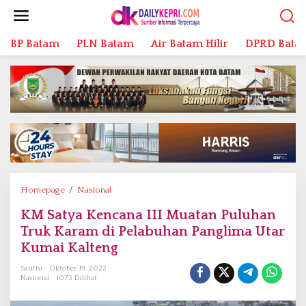
L
e
w
BP Batam
PLN Batam
Air Batam Hilir
DPRD Bata
a
t
i
k
e
k
o
n
t
e
n
Homepage
/
Nasional
K
M
KM Satya Kencana III Muatan Puluhan
S
Truk Karam di Pelabuhan Panglima Utar
a
t
Kumai Kalteng
y
Sauthi
Oktober 19, 2022
a
Nasional
1073 Dilihat
K
e