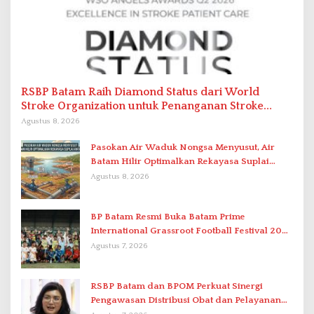
RSBP Batam Raih Diamond Status dari World
Stroke Organization untuk Penanganan Stroke
Berstandar Internasional
Agustus 8, 2026
Pasokan Air Waduk Nongsa Menyusut, Air
Batam Hilir Optimalkan Rekayasa Suplai
Antar-IPAM
Agustus 8, 2026
BP Batam Resmi Buka Batam Prime
International Grassroot Football Festival 2026
di Stadion Temenggung Abdul Jamal
Agustus 7, 2026
RSBP Batam dan BPOM Perkuat Sinergi
Pengawasan Distribusi Obat dan Pelayanan
Kefarmasian