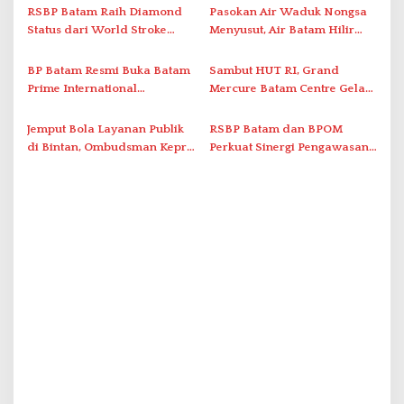
Perlawanan ke Petugas di
2026
RSBP Batam Raih Diamond
Pasokan Air Waduk Nongsa
o
Bukik Batarah
Status dari World Stroke
Menyusut, Air Batam Hilir
s
Organization untuk
Optimalkan Rekayasa Suplai
Penanganan Stroke
Antar-IPAM
BP Batam Resmi Buka Batam
Sambut HUT RI, Grand
Berstandar Internasional
Prime International
Mercure Batam Centre Gelar
Grassroot Football Festival
Promo Kuliner ‘Flavours of
2026 di Stadion Temenggung
Nusantara’
Jemput Bola Layanan Publik
RSBP Batam dan BPOM
Abdul Jamal
di Bintan, Ombudsman Kepri
Perkuat Sinergi Pengawasan
Serap Keluhan Bansos hingga
Distribusi Obat dan
Solar Nelayan
Pelayanan Kefarmasian