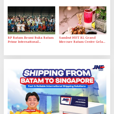
Organization untuk
Optimalkan Rekayasa Suplai
Penanganan Stroke
Antar-IPAM
Berstandar Internasional
BP Batam Resmi Buka Batam
Sambut HUT RI, Grand
Prime International
Mercure Batam Centre Gelar
Grassroot Football Festival
Promo Kuliner ‘Flavours of
2026 di Stadion Temenggung
Nusantara’
Abdul Jamal