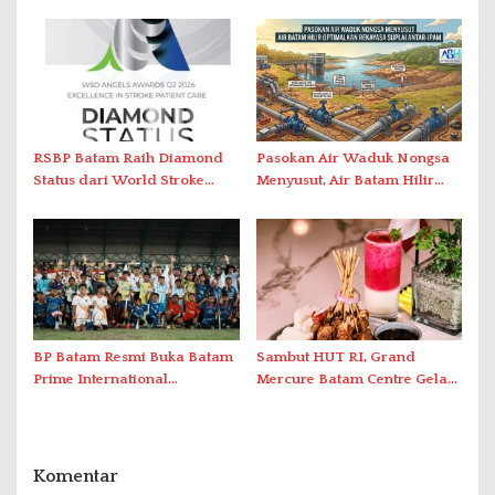
Laporkan Dugaan
Lewat AIM ASEAN Roadshow
Perlawanan ke Petugas di
2026
Bukik Batarah
RSBP Batam Raih Diamond
Pasokan Air Waduk Nongsa
Status dari World Stroke
Menyusut, Air Batam Hilir
Organization untuk
Optimalkan Rekayasa Suplai
Penanganan Stroke
Antar-IPAM
Berstandar Internasional
BP Batam Resmi Buka Batam
Sambut HUT RI, Grand
Prime International
Mercure Batam Centre Gelar
Grassroot Football Festival
Promo Kuliner ‘Flavours of
2026 di Stadion Temenggung
Nusantara’
Abdul Jamal
Komentar