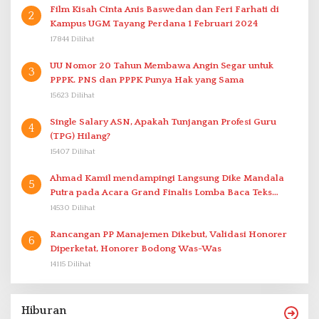
Film Kisah Cinta Anis Baswedan dan Feri Farhati di
2
Kampus UGM Tayang Perdana 1 Februari 2024
17844 Dilihat
UU Nomor 20 Tahun Membawa Angin Segar untuk
3
PPPK. PNS dan PPPK Punya Hak yang Sama
15623 Dilihat
Single Salary ASN, Apakah Tunjangan Profesi Guru
4
(TPG) Hilang?
15407 Dilihat
Ahmad Kamil mendampingi Langsung Dike Mandala
5
Putra pada Acara Grand Finalis Lomba Baca Teks
Proklamasi Mirip Bung Karno di Bali
14530 Dilihat
Rancangan PP Manajemen Dikebut, Validasi Honorer
6
Diperketat, Honorer Bodong Was-Was
14115 Dilihat
Hiburan