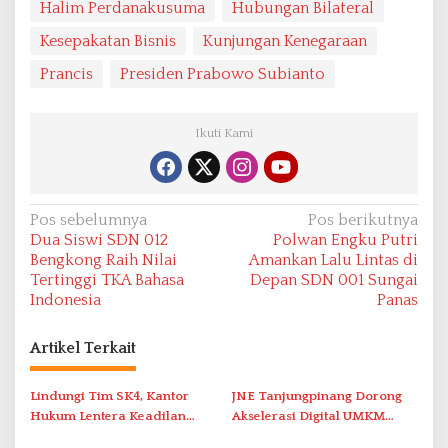
Halim Perdanakusuma
Hubungan Bilateral
Kesepakatan Bisnis
Kunjungan Kenegaraan
Prancis
Presiden Prabowo Subianto
Ikuti Kami
N
Pos sebelumnya
Pos berikutnya
Dua Siswi SDN 012
Polwan Engku Putri
a
Bengkong Raih Nilai
Amankan Lalu Lintas di
v
Tertinggi TKA Bahasa
Depan SDN 001 Sungai
Indonesia
Panas
i
g
Artikel Terkait
a
s
Lindungi Tim SK4, Kantor
JNE Tanjungpinang Dorong
i
Hukum Lentera Keadilan
Akselerasi Digital UMKM
Laporkan Dugaan
Lewat AIM ASEAN Roadshow
p