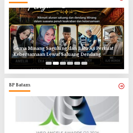
Gema Minang Sagulung dan Batu Aji Perkuat
A
Kebersamaan Lewat Saluang Dendang
H
BP Batam