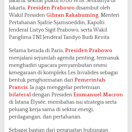
Jakarta, sekitar pukul 10.00 WIB. Setibanya di
Jakarta,
Presiden Prabowo
disambut oleh
Wakil Presiden
Gibran Rakabuming
, Menteri
Pertahanan Sjafrie Sjamsoeddin, Kapolri
Jenderal Listyo Sigit Prabowo, serta Wakil
Panglima TNI Jenderal Tandyo Budi Revita.
Selama berada di Paris,
Presiden Prabowo
menjalani sejumlah agenda penting, termasuk
menghadiri upacara penyambutan resmi
kenegaraan di kompleks Les Invalides sebagai
bentuk penghormatan dari
Pemerintah
Prancis
. Ia juga menggelar pertemuan
bilateral
dengan Presiden
Emmanuel Macron
di Istana Élysée, membahas isu strategis serta
peluang kerja sama di sektor energi,
perdagangan, dan pertahanan.
Sebagai bagian dari penguatan hubungan