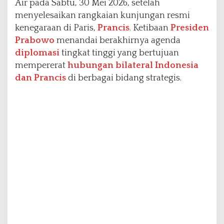
Air pada Sabtu, 30 Mei 2026, setelah
r
menyelesaikan rangkaian kunjungan resmi
a
kenegaraan di Paris,
Prancis
. Ketibaan
Presiden
n
c
Prabowo
menandai berakhirnya agenda
i
diplomasi
tingkat tinggi yang bertujuan
s
mempererat
hubungan bilateral Indonesia
dan Prancis
di berbagai bidang strategis.