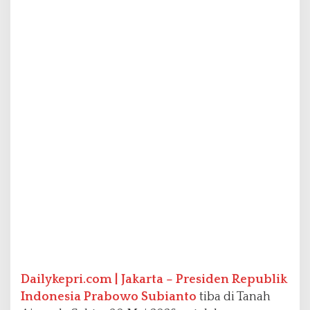
i
K
u
n
j
u
n
g
a
n
K
e
n
e
g
a
r
a
a
n
Dailykepri.com | Jakarta –
Presiden Republik
k
e
Indonesia Prabowo Subianto
tiba di Tanah
P