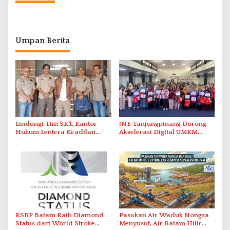
Umpan Berita
Lindungi Tim SK4, Kantor
JNE Tanjungpinang Dorong
Hukum Lentera Keadilan
Akselerasi Digital UMKM
Laporkan Dugaan
Lewat AIM ASEAN Roadshow
Perlawanan ke Petugas di
2026
Bukik Batarah
RSBP Batam Raih Diamond
Pasokan Air Waduk Nongsa
Status dari World Stroke
Menyusut, Air Batam Hilir