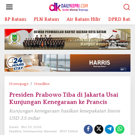
L
e
w
BP Batam
PLN Batam
Air Batam Hilir
DPRD Bata
a
t
i
k
e
k
o
n
t
e
n
Homepage
/
Headline
P
r
Presiden Prabowo Tiba di Jakarta Usai
e
Kunjungan Kenegaraan ke Prancis
s
i
Kunjungan kenegaraan hasilkan kesepakatan bisnis
d
USD 3,5 miliar
e
n
Daniel
Mei 30, 2026
Headline
,
Internasional
,
Nasional
8937 Dilihat
P