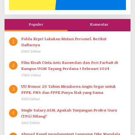
Populer
Komentar
Polda Kepri Lakukan Mutasi Personel, Berikut
1
Daftarnya
23427 Dilihat
Film Kisah Cinta Anis Baswedan dan Feri Farhati di
2
Kampus UGM Tayang Perdana 1 Februari 2024
17850 Dilihat
UU Nomor 20 Tahun Membawa Angin Segar untuk
3
PPPK. PNS dan PPPK Punya Hak yang Sama
15625 Dilihat
Single Salary ASN, Apakah Tunjangan Profesi Guru
4
(TPG) Hilang?
15410 Dilihat
Ahmad Kamil mendampingi Langsung Dike Mandala