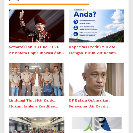
Semarakkan HUT Ke-81 RI,
Kapasitas Produksi IPAM
BP Batam Unjuk Inovasi dan
Nongsa Turun, Air Batam
Sinergi Pembangunan dalam
Hilir Imbau Pelanggan Hemat
Pawai Pembangunan
Air
Lindungi Tim SK4, Kantor
BP Batam Optimalkan
Hukum Lentera Keadilan
Pelayanan Air Bersih,
Laporkan Dugaan
Masyarakat Diimbau
Perlawanan ke Petugas di
Gunakan Air Secara Bijak
Bukik Batarah