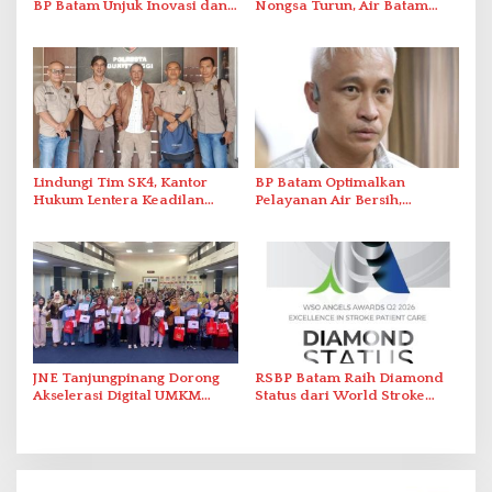
BP Batam Unjuk Inovasi dan
Nongsa Turun, Air Batam
Sinergi Pembangunan dalam
Hilir Imbau Pelanggan Hemat
Pawai Pembangunan
Air
Lindungi Tim SK4, Kantor
BP Batam Optimalkan
Hukum Lentera Keadilan
Pelayanan Air Bersih,
Laporkan Dugaan
Masyarakat Diimbau
Perlawanan ke Petugas di
Gunakan Air Secara Bijak
Bukik Batarah
JNE Tanjungpinang Dorong
RSBP Batam Raih Diamond
Akselerasi Digital UMKM
Status dari World Stroke
Lewat AIM ASEAN Roadshow
Organization untuk
2026
Penanganan Stroke
Berstandar Internasional