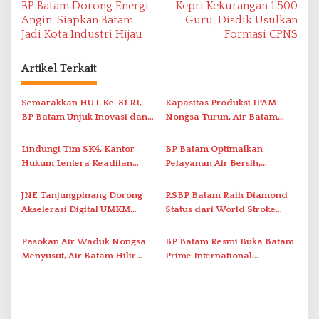
BP Batam Dorong Energi
Kepri Kekurangan 1.500
a
Angin, Siapkan Batam
Guru, Disdik Usulkan
v
Jadi Kota Industri Hijau
Formasi CPNS
i
Artikel Terkait
g
a
Semarakkan HUT Ke-81 RI,
Kapasitas Produksi IPAM
s
BP Batam Unjuk Inovasi dan
Nongsa Turun, Air Batam
i
Sinergi Pembangunan dalam
Hilir Imbau Pelanggan Hemat
Pawai Pembangunan
Air
p
Lindungi Tim SK4, Kantor
BP Batam Optimalkan
Hukum Lentera Keadilan
Pelayanan Air Bersih,
o
Laporkan Dugaan
Masyarakat Diimbau
s
Perlawanan ke Petugas di
Gunakan Air Secara Bijak
JNE Tanjungpinang Dorong
RSBP Batam Raih Diamond
Bukik Batarah
Akselerasi Digital UMKM
Status dari World Stroke
Lewat AIM ASEAN Roadshow
Organization untuk
2026
Penanganan Stroke
Pasokan Air Waduk Nongsa
BP Batam Resmi Buka Batam
Berstandar Internasional
Menyusut, Air Batam Hilir
Prime International
Optimalkan Rekayasa Suplai
Grassroot Football Festival
Antar-IPAM
2026 di Stadion Temenggung
Abdul Jamal