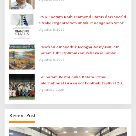
RSBP Batam Raih Diamond Status dari World
Stroke Organization untuk Penanganan Stroke
Berstandar Internasional
Agustus 8, 2026
Pasokan Air Waduk Nongsa Menyusut, Air
Batam Hilir Optimalkan Rekayasa Suplai
Antar-IPAM
Agustus 8, 2026
BP Batam Resmi Buka Batam Prime
International Grassroot Football Festival 2026
di Stadion Temenggung Abdul Jamal
Agustus 7, 2026
Recent Post