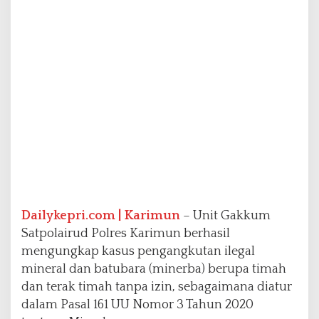
l
u
n
d
u
p
a
n
9
,
5
T
o
n
T
Dailykepri.com | Karimun
– Unit Gakkum
i
m
Satpolairud Polres Karimun berhasil
a
mengungkap kasus pengangkutan ilegal
h
mineral dan batubara (minerba) berupa timah
I
dan terak timah tanpa izin, sebagaimana diatur
l
e
dalam Pasal 161 UU Nomor 3 Tahun 2020
g