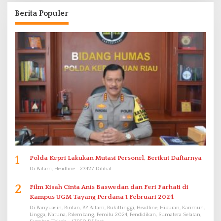
Berita Populer
1
Polda Kepri Lakukan Mutasi Personel, Berikut Daftarnya
Di Batam, Headline
23427 Dilihat
2
Film Kisah Cinta Anis Baswedan dan Feri Farhati di
Kampus UGM Tayang Perdana 1 Februari 2024
Di Banyuasin, Bintan, BP Batam, Bukittinggi, Headline, Hiburan, Karimun,
Lingga, Natuna, Palembang, Pemilu 2024, Pendidikan, Sumatera Selatan,