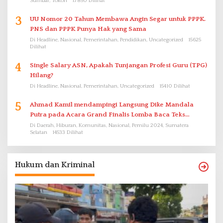
Sumbar, Tokoh
17850 Dilihat
3
UU Nomor 20 Tahun Membawa Angin Segar untuk PPPK.
PNS dan PPPK Punya Hak yang Sama
Di Headline, Nasional, Pemerintahan, Pendidikan, Uncategorized
15625
Dilihat
4
Single Salary ASN, Apakah Tunjangan Profesi Guru (TPG)
Hilang?
Di Headline, Nasional, Pemerintahan, Uncategorized
15410 Dilihat
5
Ahmad Kamil mendampingi Langsung Dike Mandala
Putra pada Acara Grand Finalis Lomba Baca Teks
Proklamasi Mirip Bung Karno di Bali
Di Daerah, Hiburan, Komunitas, Nasional, Pemilu 2024, Sumatera
Selatan
14533 Dilihat
Hukum dan Kriminal