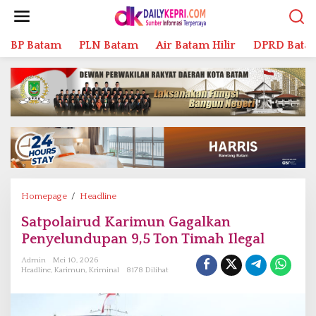
L
e
w
BP Batam
PLN Batam
Air Batam Hilir
DPRD Bata
a
t
i
k
e
k
o
n
t
e
n
Homepage
/
Headline
S
a
Satpolairud Karimun Gagalkan
t
Penyelundupan 9,5 Ton Timah Ilegal
p
o
Admin
Mei 10, 2026
l
Headline
,
Karimun
,
Kriminal
8178 Dilihat
a
i
r