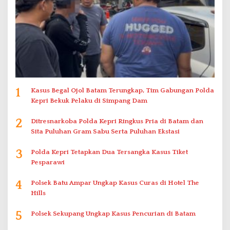
1
Kasus Begal Ojol Batam Terungkap, Tim Gabungan Polda
Kepri Bekuk Pelaku di Simpang Dam
2
Ditresnarkoba Polda Kepri Ringkus Pria di Batam dan
Sita Puluhan Gram Sabu Serta Puluhan Ekstasi
3
Polda Kepri Tetapkan Dua Tersangka Kasus Tiket
Pesparawi
4
Polsek Batu Ampar Ungkap Kasus Curas di Hotel The
Hills
5
Polsek Sekupang Ungkap Kasus Pencurian di Batam