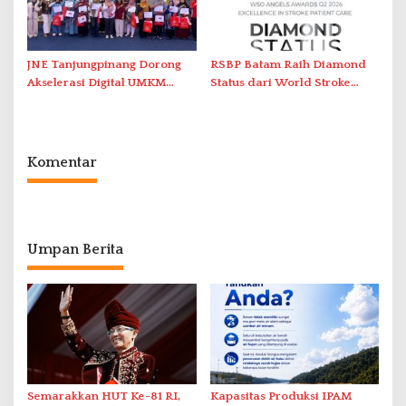
JNE Tanjungpinang Dorong
RSBP Batam Raih Diamond
Akselerasi Digital UMKM
Status dari World Stroke
Lewat AIM ASEAN Roadshow
Organization untuk
2026
Penanganan Stroke
Berstandar Internasional
Komentar
Umpan Berita
Semarakkan HUT Ke-81 RI,
Kapasitas Produksi IPAM