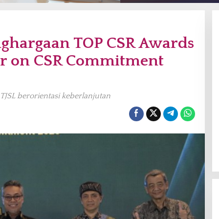
nghargaan TOP CSR Awards
er on CSR Commitment
SL berorientasi keberlanjutan