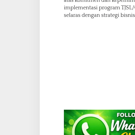
atas komitmen dan kepemi
t
2
implementasi program TJSL/
0
selaras dengan strategi bisni
2
6