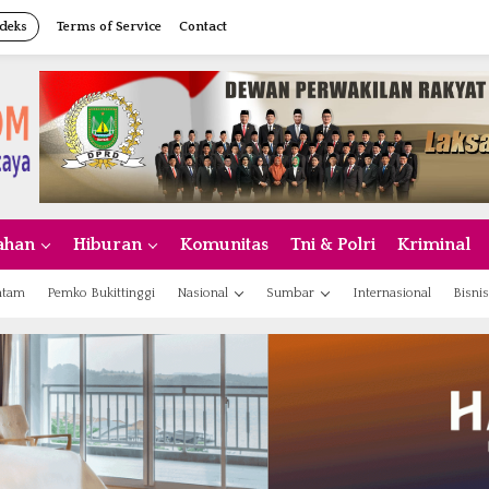
deks
Terms of Service
Contact
ahan
Hiburan
Komunitas
Tni & Polri
Kriminal
atam
Pemko Bukittinggi
Nasional
Sumbar
Internasional
Bisnis