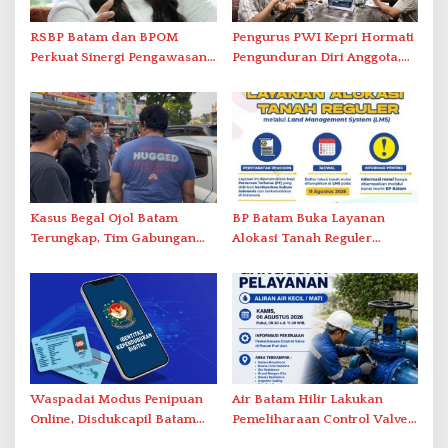
RSBP Batam dan BPOM
Pengurus PWI Kepri Hormati
Perkuat Sinergi Pengawasan
Pengunduran Diri Anggota,
Distribusi Obat dan
Segera Koordinasi
Pelayanan Kefarmasian
Administrasi ke Pusat
Kasus Begal Ojol Batam
BP Batam Buka Layanan
Terungkap, Tim Gabungan
Alokasi Tanah Reguler
Polda Kepri Bekuk Pelaku di
Berbasis Digital Melalui LMS
Simpang Dam
Waspadai Modus Penipuan
Air Batam Hilir Lakukan
Online, Disdukcapil Batam
Pemeliharaan Control Valve,
Tegaskan Aktivasi IKD Wajib
Ini Daftar Area Terdampak