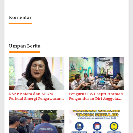
Tatap Muka
Komentar
Umpan Berita
RSBP Batam dan BPOM
Pengurus PWI Kepri Hormati
Perkuat Sinergi Pengawasan
Pengunduran Diri Anggota,
Distribusi Obat dan
Segera Koordinasi
Pelayanan Kefarmasian
Administrasi ke Pusat