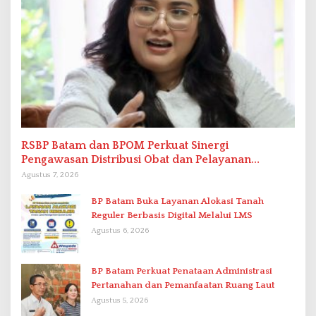
RSBP Batam dan BPOM Perkuat Sinergi
Pengawasan Distribusi Obat dan Pelayanan
Kefarmasian
Agustus 7, 2026
BP Batam Buka Layanan Alokasi Tanah
Reguler Berbasis Digital Melalui LMS
Agustus 6, 2026
BP Batam Perkuat Penataan Administrasi
Pertanahan dan Pemanfaatan Ruang Laut
Agustus 5, 2026