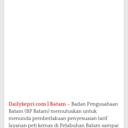
,
B
P
B
a
t
a
m
T
u
n
d
a
P
e
n
y
e
s
Dailykepri.com | Batam –
Badan Pengusahaan
u
Batam (BP Batam) memutuskan untuk
a
menunda pemberlakuan penyesuaian tarif
i
layanan peti kemas di Pelabuhan Batam sampai
a