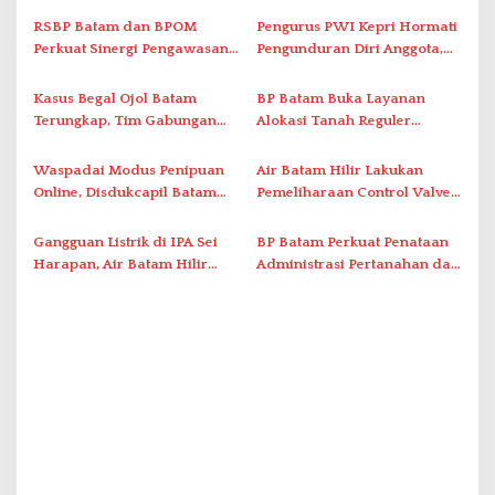
s
RSBP Batam dan BPOM
Pengurus PWI Kepri Hormati
i
Perkuat Sinergi Pengawasan
Pengunduran Diri Anggota,
Distribusi Obat dan
Segera Koordinasi
p
Pelayanan Kefarmasian
Administrasi ke Pusat
Kasus Begal Ojol Batam
BP Batam Buka Layanan
o
Terungkap, Tim Gabungan
Alokasi Tanah Reguler
s
Polda Kepri Bekuk Pelaku di
Berbasis Digital Melalui LMS
Simpang Dam
Waspadai Modus Penipuan
Air Batam Hilir Lakukan
Online, Disdukcapil Batam
Pemeliharaan Control Valve,
Tegaskan Aktivasi IKD Wajib
Ini Daftar Area Terdampak
Tatap Muka
Gangguan Listrik di IPA Sei
BP Batam Perkuat Penataan
Harapan, Air Batam Hilir
Administrasi Pertanahan dan
Percepat Normalisasi
Pemanfaatan Ruang Laut
Pasokan Air