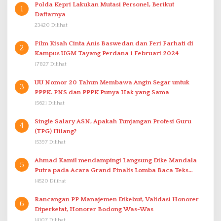
Polda Kepri Lakukan Mutasi Personel, Berikut
1
Daftarnya
23420 Dilihat
Film Kisah Cinta Anis Baswedan dan Feri Farhati di
2
Kampus UGM Tayang Perdana 1 Februari 2024
17827 Dilihat
UU Nomor 20 Tahun Membawa Angin Segar untuk
3
PPPK. PNS dan PPPK Punya Hak yang Sama
15621 Dilihat
Single Salary ASN, Apakah Tunjangan Profesi Guru
4
(TPG) Hilang?
15397 Dilihat
Ahmad Kamil mendampingi Langsung Dike Mandala
5
Putra pada Acara Grand Finalis Lomba Baca Teks
Proklamasi Mirip Bung Karno di Bali
14520 Dilihat
Rancangan PP Manajemen Dikebut, Validasi Honorer
6
Diperketat, Honorer Bodong Was-Was
14107 Dilihat