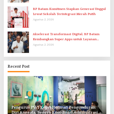
BP Batam Komitmen Siapkan Generasi Unggul
Lewat Sekolah Terintegrasi Merah Putih
Agustus 2, 2026
Akselerasi Transformasi Digital, BP Batam
Kembangkan Super Apps untuk Layanan
Terpadu
Agustus 2, 2026
Recent Post
Pengurus PWI Kepri Hormati Pengunduran
K
Diri Anggota, Segera Koordinasi Administrasi
G