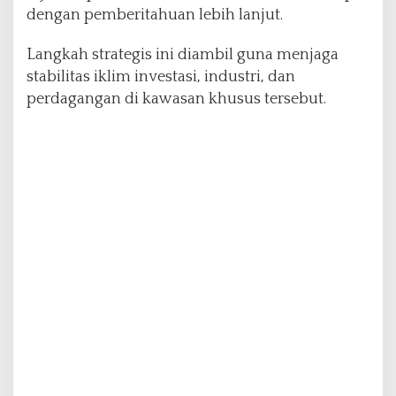
n
dengan pemberitahuan lebih lanjut.
T
a
Langkah strategis ini diambil guna menjaga
r
stabilitas iklim investasi, industri, dan
i
perdagangan di kawasan khusus tersebut.
f
P
e
t
i
K
e
m
a
s