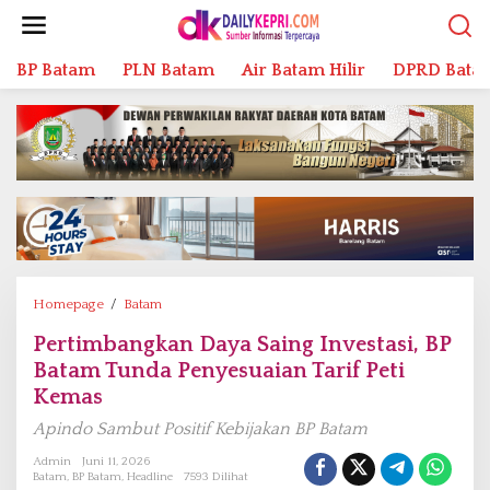
L
e
w
BP Batam
PLN Batam
Air Batam Hilir
DPRD Bata
a
t
i
k
e
k
o
n
t
e
n
Homepage
/
Batam
P
e
Pertimbangkan Daya Saing Investasi, BP
r
Batam Tunda Penyesuaian Tarif Peti
t
i
Kemas
m
Apindo Sambut Positif Kebijakan BP Batam
b
a
Admin
Juni 11, 2026
Batam
,
BP Batam
,
Headline
7593 Dilihat
n