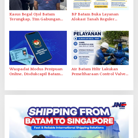
Kasus Begal Ojol Batam
BP Batam Buka Layanan
Terungkap, Tim Gabungan
Alokasi Tanah Reguler
Polda Kepri Bekuk Pelaku di
Berbasis Digital Melalui LMS
Simpang Dam
Waspadai Modus Penipuan
Air Batam Hilir Lakukan
Online, Disdukcapil Batam
Pemeliharaan Control Valve,
Tegaskan Aktivasi IKD Wajib
Ini Daftar Area Terdampak
Tatap Muka