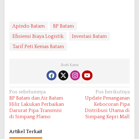
Apindo Batam
BP Batam
Efisiensi Biaya Logistik
Investasi Batam
Tarif Peti Kemas Batam
Ikuti Kami
N
Pos sebelumnya
Pos berikutnya
BP Batam dan Air Batam
Update Penanganan
a
Hilir Lakukan Perbaikan
Kebocoran Pipa
v
Darurat Pipa Transmisi
Distribusi Utama di
di Simpang Plamo
Simpang Kepri Mall
i
g
Artikel Terkait
a