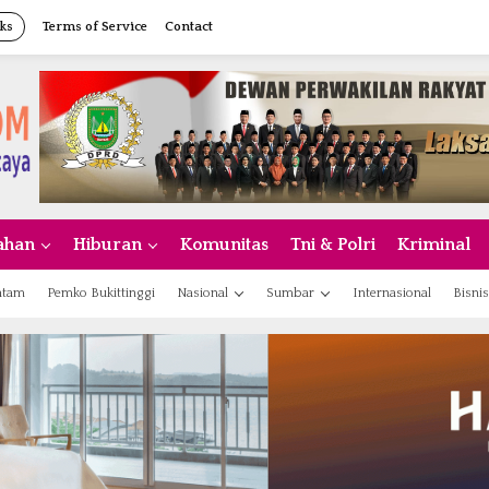
ks
Terms of Service
Contact
ahan
Hiburan
Komunitas
Tni & Polri
Kriminal
atam
Pemko Bukittinggi
Nasional
Sumbar
Internasional
Bisnis