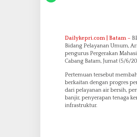
k
a
h
P
e
n
Dailykepri.com | Batam –
BP
a
Bidang Pelayanan Umum, Aria
n
g
pengurus Pergerakan Mahasis
a
Cabang Batam, Jumat (5/6/20
n
a
Pertemuan tersebut membahas
n
berkaitan dengan progres p
A
i
dari pelayanan air bersih, 
r
banjir, penyerapan tenaga k
B
infrastruktur.
e
r
s
i
h