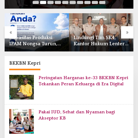
«
»
Kapasitas Produksi
Lindungi Tim SK4,
IPAM Nongsa Turun,
Kantor Hukum Lentera
Air Batam Hilir Imbau
Keadilan Laporkan
Pelanggan Hemat Air
Dugaan Perlawanan ke
Petugas di Bukik
BKKBN Kepri
Batarah
Peringatan Harganas ke-33 BKKBN Kepri
Tekankan Peran Keluarga di Era Digital
Pakai IUD, Sehat dan Nyaman bagi
Akseptor KB