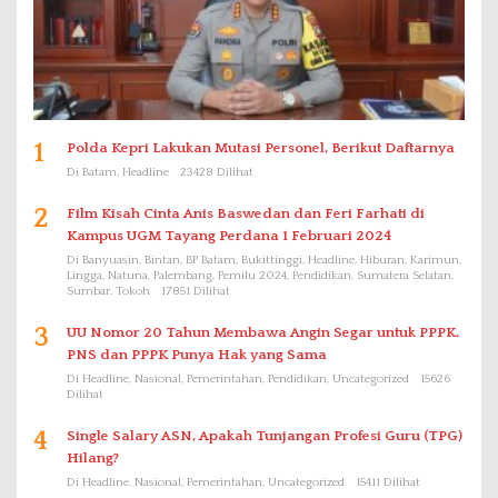
1
Polda Kepri Lakukan Mutasi Personel, Berikut Daftarnya
Di Batam, Headline
23428 Dilihat
2
Film Kisah Cinta Anis Baswedan dan Feri Farhati di
Kampus UGM Tayang Perdana 1 Februari 2024
Di Banyuasin, Bintan, BP Batam, Bukittinggi, Headline, Hiburan, Karimun,
Lingga, Natuna, Palembang, Pemilu 2024, Pendidikan, Sumatera Selatan,
Sumbar, Tokoh
17851 Dilihat
3
UU Nomor 20 Tahun Membawa Angin Segar untuk PPPK.
PNS dan PPPK Punya Hak yang Sama
Di Headline, Nasional, Pemerintahan, Pendidikan, Uncategorized
15626
Dilihat
4
Single Salary ASN, Apakah Tunjangan Profesi Guru (TPG)
Hilang?
Di Headline, Nasional, Pemerintahan, Uncategorized
15411 Dilihat