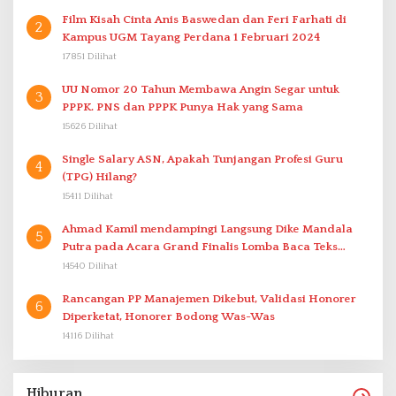
Film Kisah Cinta Anis Baswedan dan Feri Farhati di
2
Kampus UGM Tayang Perdana 1 Februari 2024
17851 Dilihat
UU Nomor 20 Tahun Membawa Angin Segar untuk
3
PPPK. PNS dan PPPK Punya Hak yang Sama
15626 Dilihat
Single Salary ASN, Apakah Tunjangan Profesi Guru
4
(TPG) Hilang?
15411 Dilihat
Ahmad Kamil mendampingi Langsung Dike Mandala
5
Putra pada Acara Grand Finalis Lomba Baca Teks
Proklamasi Mirip Bung Karno di Bali
14540 Dilihat
Rancangan PP Manajemen Dikebut, Validasi Honorer
6
Diperketat, Honorer Bodong Was-Was
14116 Dilihat
Hiburan