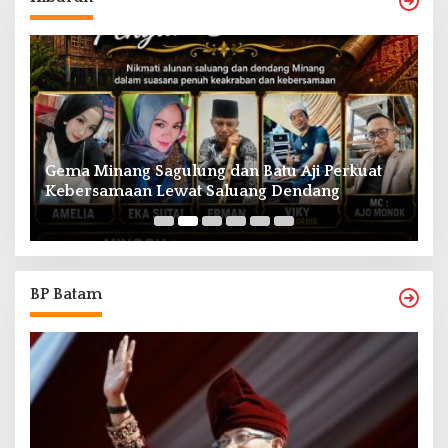
Gema Minang Sagulung dan Batu Aji Perkuat
A
Kebersamaan Lewat Saluang Dendang
H
BP Batam