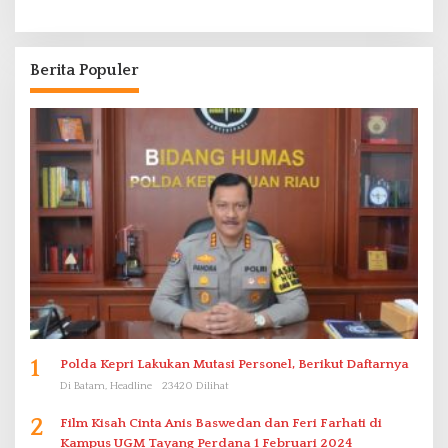
Berita Populer
1
Polda Kepri Lakukan Mutasi Personel, Berikut Daftarnya
Di Batam, Headline
23420 Dilihat
2
Film Kisah Cinta Anis Baswedan dan Feri Farhati di
Kampus UGM Tayang Perdana 1 Februari 2024