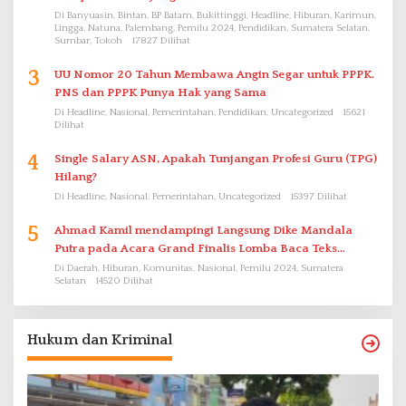
Di Banyuasin, Bintan, BP Batam, Bukittinggi, Headline, Hiburan, Karimun,
Lingga, Natuna, Palembang, Pemilu 2024, Pendidikan, Sumatera Selatan,
Sumbar, Tokoh
17827 Dilihat
3
UU Nomor 20 Tahun Membawa Angin Segar untuk PPPK.
PNS dan PPPK Punya Hak yang Sama
Di Headline, Nasional, Pemerintahan, Pendidikan, Uncategorized
15621
Dilihat
4
Single Salary ASN, Apakah Tunjangan Profesi Guru (TPG)
Hilang?
Di Headline, Nasional, Pemerintahan, Uncategorized
15397 Dilihat
5
Ahmad Kamil mendampingi Langsung Dike Mandala
Putra pada Acara Grand Finalis Lomba Baca Teks
Proklamasi Mirip Bung Karno di Bali
Di Daerah, Hiburan, Komunitas, Nasional, Pemilu 2024, Sumatera
Selatan
14520 Dilihat
Hukum dan Kriminal