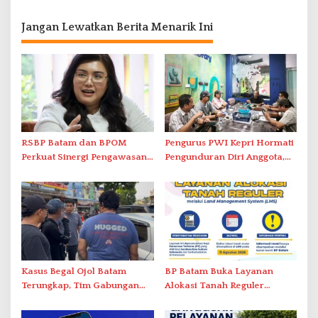
Jangan Lewatkan Berita Menarik Ini
RSBP Batam dan BPOM
Pengurus PWI Kepri Hormati
Perkuat Sinergi Pengawasan
Pengunduran Diri Anggota,
Distribusi Obat dan
Segera Koordinasi
Pelayanan Kefarmasian
Administrasi ke Pusat
Kasus Begal Ojol Batam
BP Batam Buka Layanan
Terungkap, Tim Gabungan
Alokasi Tanah Reguler
Polda Kepri Bekuk Pelaku di
Berbasis Digital Melalui LMS
Simpang Dam