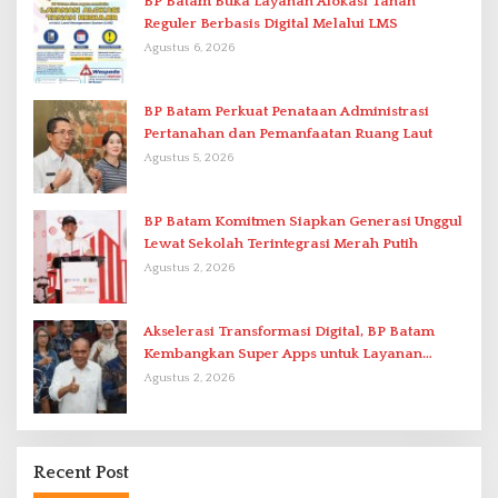
BP Batam Buka Layanan Alokasi Tanah
Reguler Berbasis Digital Melalui LMS
Agustus 6, 2026
BP Batam Perkuat Penataan Administrasi
Pertanahan dan Pemanfaatan Ruang Laut
Agustus 5, 2026
BP Batam Komitmen Siapkan Generasi Unggul
Lewat Sekolah Terintegrasi Merah Putih
Agustus 2, 2026
Akselerasi Transformasi Digital, BP Batam
Kembangkan Super Apps untuk Layanan
Terpadu
Agustus 2, 2026
Recent Post