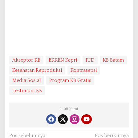
Akseptor KB
BKKBN Kepri
IUD
KB Batam
Kesehatan Reproduksi
Kontrasepsi
Media Sosial
Program KB Gratis
Testimoni KB
Ikuti Kami
N
Pos sebelumnya
Pos berikutnya