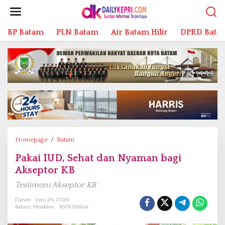
L
e
w
BP Batam
PLN Batam
Air Batam Hilir
DPRD Bata
a
t
i
k
e
k
o
n
t
e
n
Homepage
/
Batam
P
a
Pakai IUD, Sehat dan Nyaman bagi
k
Akseptor KB
a
i
Testimoni Akseptor KB
I
U
Daniel
Juni 26, 2026
Batam
,
Headline
8574 Dilihat
D
,