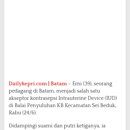
p
t
o
r
K
B
Dailykepri.com | Batam
– Erni (39), seorang
pedagang di Batam, menjadi salah satu
akseptor kontrasepsi Intrauterine Device (IUD)
di Balai Penyuluhan KB Kecamatan Sei Beduk,
Rabu (24/6).
Didampingi suami dan putri ketiganya, ia