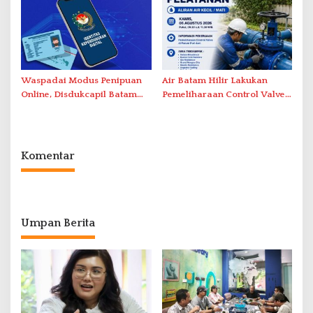
Waspadai Modus Penipuan
Air Batam Hilir Lakukan
Online, Disdukcapil Batam
Pemeliharaan Control Valve,
Tegaskan Aktivasi IKD Wajib
Ini Daftar Area Terdampak
Tatap Muka
Komentar
Umpan Berita