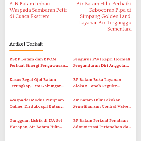
PLN Batam Imbau
Air Batam Hilir Perbaiki
a
Waspada Sambaran Petir
Kebocoran Pipa di
v
di Cuaca Ekstrem
Simpang Golden Land,
Layanan Air Terganggu
i
Sementara
g
a
Artikel Terkait
s
i
RSBP Batam dan BPOM
Pengurus PWI Kepri Hormati
Perkuat Sinergi Pengawasan
Pengunduran Diri Anggota,
p
Distribusi Obat dan
Segera Koordinasi
o
Pelayanan Kefarmasian
Administrasi ke Pusat
Kasus Begal Ojol Batam
BP Batam Buka Layanan
s
Terungkap, Tim Gabungan
Alokasi Tanah Reguler
Polda Kepri Bekuk Pelaku di
Berbasis Digital Melalui LMS
Simpang Dam
Waspadai Modus Penipuan
Air Batam Hilir Lakukan
Online, Disdukcapil Batam
Pemeliharaan Control Valve,
Tegaskan Aktivasi IKD Wajib
Ini Daftar Area Terdampak
Tatap Muka
Gangguan Listrik di IPA Sei
BP Batam Perkuat Penataan
Harapan, Air Batam Hilir
Administrasi Pertanahan dan
Percepat Normalisasi
Pemanfaatan Ruang Laut
Pasokan Air