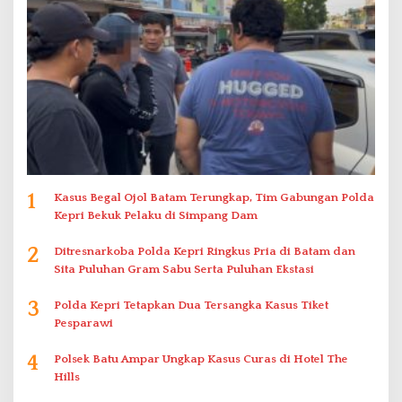
1
Kasus Begal Ojol Batam Terungkap, Tim Gabungan Polda
Kepri Bekuk Pelaku di Simpang Dam
2
Ditresnarkoba Polda Kepri Ringkus Pria di Batam dan
Sita Puluhan Gram Sabu Serta Puluhan Ekstasi
3
Polda Kepri Tetapkan Dua Tersangka Kasus Tiket
Pesparawi
4
Polsek Batu Ampar Ungkap Kasus Curas di Hotel The
Hills