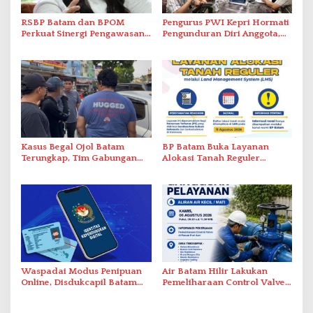
RSBP Batam dan BPOM
Pengurus PWI Kepri Hormati
Perkuat Sinergi Pengawasan
Pengunduran Diri Anggota,
Distribusi Obat dan
Segera Koordinasi
Pelayanan Kefarmasian
Administrasi ke Pusat
Kasus Begal Ojol Batam
BP Batam Buka Layanan
Terungkap, Tim Gabungan
Alokasi Tanah Reguler
Polda Kepri Bekuk Pelaku di
Berbasis Digital Melalui LMS
Simpang Dam
Waspadai Modus Penipuan
Air Batam Hilir Lakukan
Online, Disdukcapil Batam
Pemeliharaan Control Valve,
Tegaskan Aktivasi IKD Wajib
Ini Daftar Area Terdampak
Tatap Muka