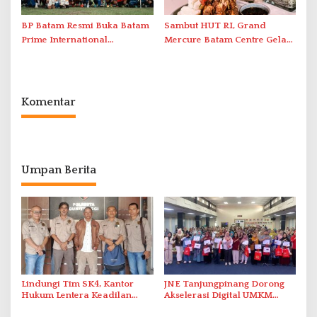
BP Batam Resmi Buka Batam
Sambut HUT RI, Grand
Prime International
Mercure Batam Centre Gelar
Grassroot Football Festival
Promo Kuliner ‘Flavours of
2026 di Stadion Temenggung
Nusantara’
Abdul Jamal
Komentar
Umpan Berita
Lindungi Tim SK4, Kantor
JNE Tanjungpinang Dorong
Hukum Lentera Keadilan
Akselerasi Digital UMKM
Laporkan Dugaan
Lewat AIM ASEAN Roadshow