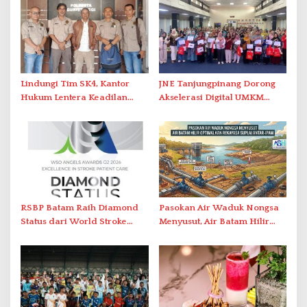
Lindungi Tim SK4, Kantor
JNE Tanjungpinang Dorong
Hukum Lentera Keadilan
Akselerasi Digital UMKM
Laporkan Dugaan
Lewat AIM ASEAN Roadshow
Perlawanan ke Petugas di
2026
Bukik Batarah
RSBP Batam Raih Diamond
Pasokan Air Waduk Nongsa
Status dari World Stroke
Menyusut, Air Batam Hilir
Organization untuk
Optimalkan Rekayasa Suplai
Penanganan Stroke
Antar-IPAM
Berstandar Internasional