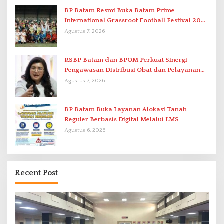
BP Batam Resmi Buka Batam Prime
International Grassroot Football Festival 2026
di Stadion Temenggung Abdul Jamal
Agustus 7, 2026
RSBP Batam dan BPOM Perkuat Sinergi
Pengawasan Distribusi Obat dan Pelayanan
Kefarmasian
Agustus 7, 2026
BP Batam Buka Layanan Alokasi Tanah
Reguler Berbasis Digital Melalui LMS
Agustus 6, 2026
Recent Post