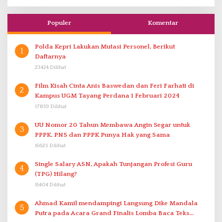
Populer
Komentar
Polda Kepri Lakukan Mutasi Personel, Berikut
1
Daftarnya
23424 Dilihat
Film Kisah Cinta Anis Baswedan dan Feri Farhati di
2
Kampus UGM Tayang Perdana 1 Februari 2024
17839 Dilihat
UU Nomor 20 Tahun Membawa Angin Segar untuk
3
PPPK. PNS dan PPPK Punya Hak yang Sama
15623 Dilihat
Single Salary ASN, Apakah Tunjangan Profesi Guru
4
(TPG) Hilang?
15404 Dilihat
Ahmad Kamil mendampingi Langsung Dike Mandala
5
Putra pada Acara Grand Finalis Lomba Baca Teks