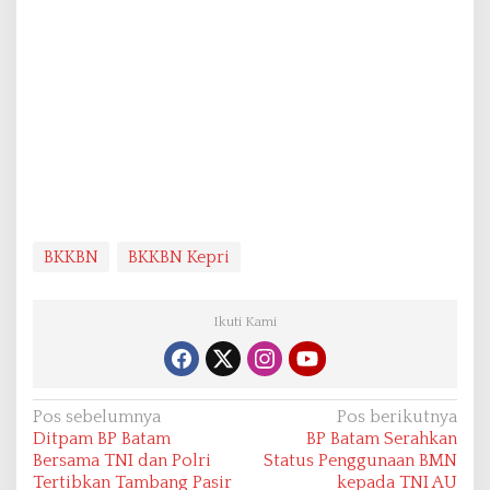
BKKBN
BKKBN Kepri
Ikuti Kami
N
Pos sebelumnya
Pos berikutnya
Ditpam BP Batam
BP Batam Serahkan
a
Bersama TNI dan Polri
Status Penggunaan BMN
v
Tertibkan Tambang Pasir
kepada TNI AU