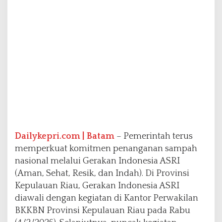
n
e
s
i
a
A
S
R
I
S
e
r
e
n
Dailykepri.com | Batam
– Pemerintah terus
t
memperkuat komitmen penanganan sampah
a
k
nasional melalui Gerakan Indonesia ASRI
(Aman, Sehat, Resik, dan Indah). Di Provinsi
Kepulauan Riau, Gerakan Indonesia ASRI
diawali dengan kegiatan di Kantor Perwakilan
BKKBN Provinsi Kepulauan Riau pada Rabu