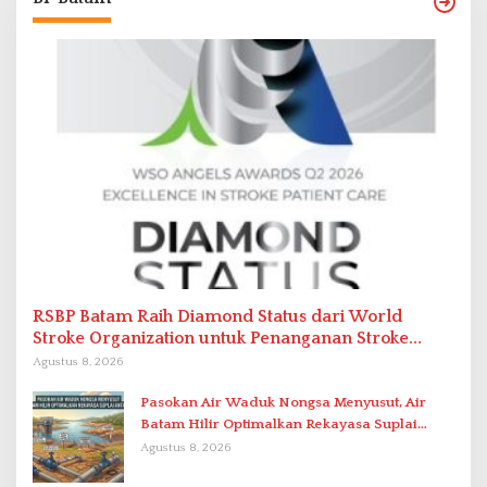
RSBP Batam Raih Diamond Status dari World
Stroke Organization untuk Penanganan Stroke
Berstandar Internasional
Agustus 8, 2026
Pasokan Air Waduk Nongsa Menyusut, Air
Batam Hilir Optimalkan Rekayasa Suplai
Antar-IPAM
Agustus 8, 2026