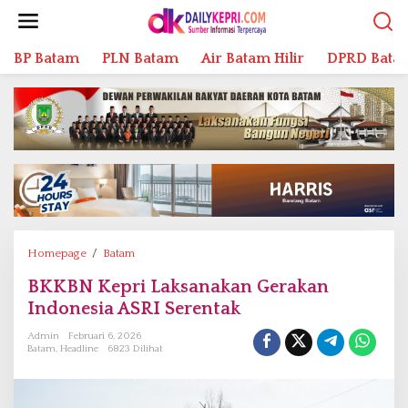
L
e
w
BP Batam
PLN Batam
Air Batam Hilir
DPRD Bata
a
t
i
k
e
k
o
n
t
e
n
Homepage
/
Batam
B
K
BKKBN Kepri Laksanakan Gerakan
K
Indonesia ASRI Serentak
B
N
Admin
Februari 6, 2026
K
Batam
,
Headline
6823 Dilihat
e
p
r