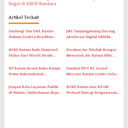
Ilegal di KKOP Bandara
i
g
Artikel Terkait
a
s
Lindungi Tim SK4, Kantor
JNE Tanjungpinang Dorong
i
Hukum Lentera Keadilan
Akselerasi Digital UMKM
Laporkan Dugaan
Lewat AIM ASEAN Roadshow
p
Perlawanan ke Petugas di
2026
RSBP Batam Raih Diamond
Pasokan Air Waduk Nongsa
o
Bukik Batarah
Status dari World Stroke
Menyusut, Air Batam Hilir
s
Organization untuk
Optimalkan Rekayasa Suplai
Penanganan Stroke
Antar-IPAM
BP Batam Resmi Buka Batam
Sambut HUT RI, Grand
Berstandar Internasional
Prime International
Mercure Batam Centre Gelar
Grassroot Football Festival
Promo Kuliner ‘Flavours of
2026 di Stadion Temenggung
Nusantara’
Jemput Bola Layanan Publik
RSBP Batam dan BPOM
Abdul Jamal
di Bintan, Ombudsman Kepri
Perkuat Sinergi Pengawasan
Serap Keluhan Bansos hingga
Distribusi Obat dan
Solar Nelayan
Pelayanan Kefarmasian