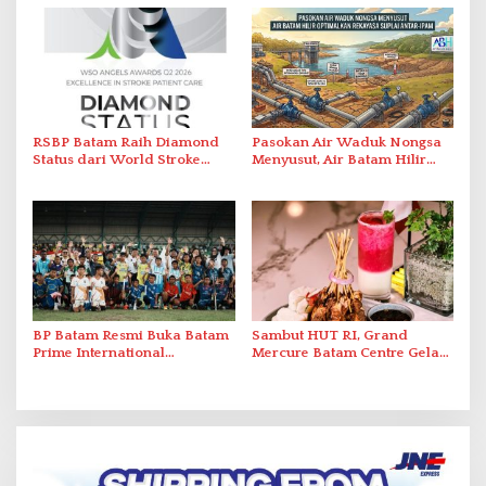
Perlawanan ke Petugas di
2026
Bukik Batarah
RSBP Batam Raih Diamond
Pasokan Air Waduk Nongsa
Status dari World Stroke
Menyusut, Air Batam Hilir
Organization untuk
Optimalkan Rekayasa Suplai
Penanganan Stroke
Antar-IPAM
Berstandar Internasional
BP Batam Resmi Buka Batam
Sambut HUT RI, Grand
Prime International
Mercure Batam Centre Gelar
Grassroot Football Festival
Promo Kuliner ‘Flavours of
2026 di Stadion Temenggung
Nusantara’
Abdul Jamal