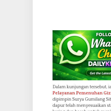
j
u
n
g
P
i
a
y
u
Dalam kunjungan tersebut, 
Pelayanan Pemenuhan Gizi
dipimpin Surya Gumilang Si
dapur telah menyesuaikan s