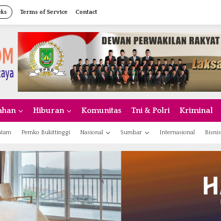
eks
Terms of Service
Contact
ahan
Hiburan
Komunitas
Tni & Polri
Kriminal
atam
Pemko Bukittinggi
Nasional
Sumbar
Internasional
Bisnis