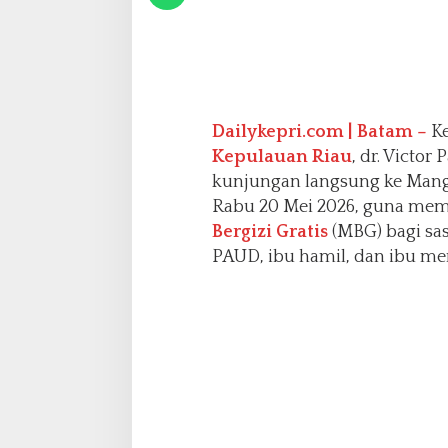
t
i
s
u
n
t
Dailykepri.com | Batam –
K
u
k
Kepulauan Riau
, dr. Victo
S
kunjungan langsung ke Mangs
a
Rabu 20 Mei 2026, guna mem
s
Bergizi Gratis
(MBG) bagi sas
a
r
PAUD, ibu hamil, dan ibu men
a
n
3
B
d
i
T
a
n