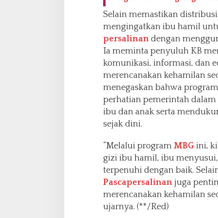
Selain memastikan distribusi
mengingatkan ibu hamil untu
persalinan
dengan mengguna
Ia meminta penyuluh KB m
komunikasi, informasi, dan e
merencanakan kehamilan seca
menegaskan bahwa progra
perhatian pemerintah dalam 
ibu dan anak serta menduku
sejak dini.
“Melalui program
MBG
ini, 
gizi ibu hamil, ibu menyusui
terpenuhi dengan baik. Selain 
Pascapersalinan
juga pentin
merencanakan kehamilan seca
ujarnya. (**/Red)