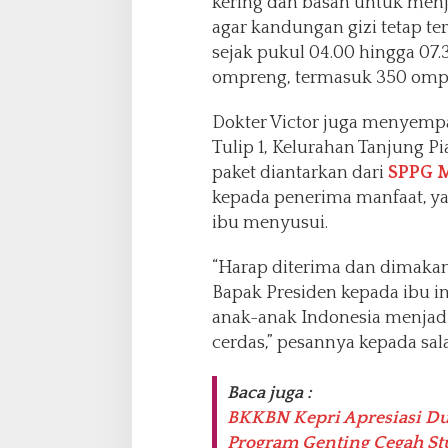
kering dan basah untuk men
agar kandungan gizi tetap te
sejak pukul 04.00 hingga 07.
ompreng, termasuk 350 ompr
Dokter Victor juga menyemp
Tulip 1, Kelurahan Tanjung P
paket diantarkan dari
SPPG 
kepada penerima manfaat, yakn
ibu menyusui.
“Harap diterima dan dimak
Bapak Presiden kepada ibu i
anak-anak Indonesia menjadi
cerdas,” pesannya kepada sal
Baca juga :
BKKBN Kepri Apresiasi D
Program Genting Cegah St