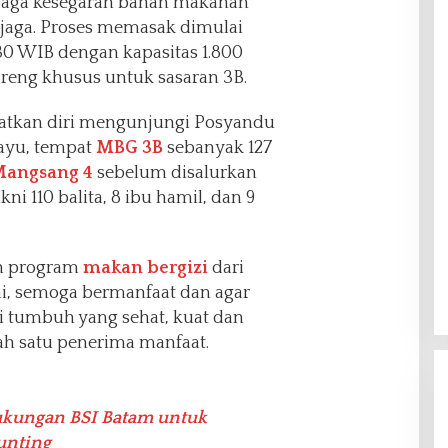
jaga kesegaran bahan makanan
rjaga. Proses memasak dimulai
30 WIB dengan kapasitas 1.800
eng khusus untuk sasaran 3B.
atkan diri mengunjungi Posyandu
iayu, tempat
MBG 3B
sebanyak 127
Mangsang 4
sebelum disalurkan
i 110 balita, 8 ibu hamil, dan 9
an program
makan bergizi
dari
ni, semoga bermanfaat dan agar
 tumbuh yang sehat, kuat dan
ah satu penerima manfaat.
ukungan BSI Batam untuk
unting