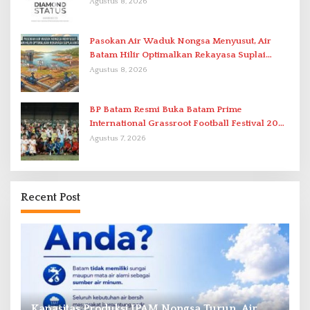
Berstandar Internasional
Agustus 8, 2026
Pasokan Air Waduk Nongsa Menyusut, Air
Batam Hilir Optimalkan Rekayasa Suplai
Antar-IPAM
Agustus 8, 2026
BP Batam Resmi Buka Batam Prime
International Grassroot Football Festival 2026
di Stadion Temenggung Abdul Jamal
Agustus 7, 2026
Recent Post
Kapasitas Produksi IPAM Nongsa Turun, Air
L