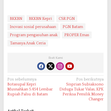
BKKBN
BKKBN Kepri
CSR PGN
Inovasi sosial perusahaan
PGN Batam
Program pengasuhan anak
PROPER Emas
Tamasya Anak Ceria
Ikuti Kami
N
Pos sebelumnya
Pos berikutnya
Botasupal Kepri
Sisprian Subiaksono
a
Musnahkan 5.454 Lembar
Diduga Tukar Valas, KPK
v
Rupiah Palsu di Batam
Periksa Pemilik Money
Changer
i
g
Artikel Terkait