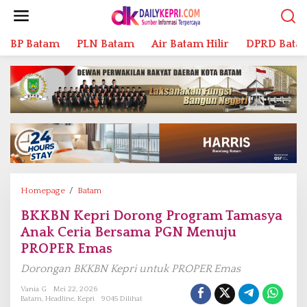
L
e
w
BP Batam
PLN Batam
Air Batam Hilir
DPRD Bata
a
t
i
k
e
k
o
n
t
e
n
Homepage
/
Batam
B
K
BKKBN Kepri Dorong Program Tamasya
K
Anak Ceria Bersama PGN Menuju
B
N
PROPER Emas
K
Dorongan BKKBN Kepri untuk PROPER Emas
e
p
Vania G
Mei 22, 2026
Batam
,
Headline
,
Kepri
9045 Dilihat
r