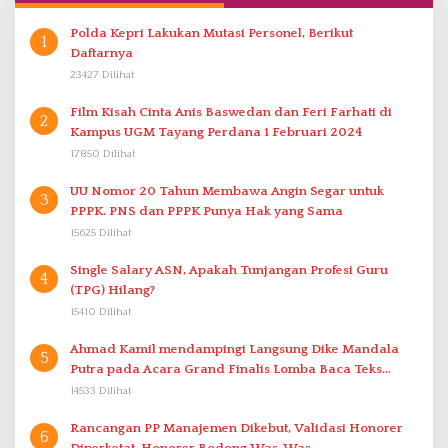
Polda Kepri Lakukan Mutasi Personel, Berikut
1
Daftarnya
23427 Dilihat
Film Kisah Cinta Anis Baswedan dan Feri Farhati di
2
Kampus UGM Tayang Perdana 1 Februari 2024
17850 Dilihat
UU Nomor 20 Tahun Membawa Angin Segar untuk
3
PPPK. PNS dan PPPK Punya Hak yang Sama
15625 Dilihat
Single Salary ASN, Apakah Tunjangan Profesi Guru
4
(TPG) Hilang?
15410 Dilihat
Ahmad Kamil mendampingi Langsung Dike Mandala
5
Putra pada Acara Grand Finalis Lomba Baca Teks
Proklamasi Mirip Bung Karno di Bali
14533 Dilihat
Rancangan PP Manajemen Dikebut, Validasi Honorer
6
Diperketat, Honorer Bodong Was-Was