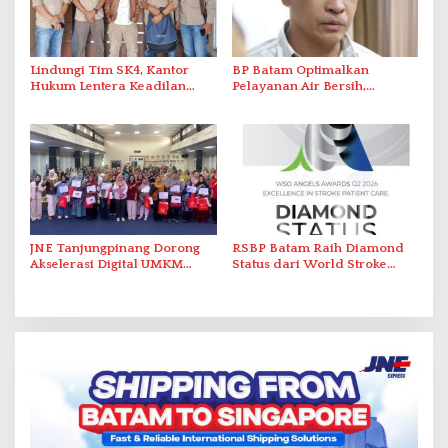
Lindungi Tim SK4, Kantor
BP Batam Optimalkan
Hukum Lentera Keadilan
Pelayanan Air Bersih,
Laporkan Dugaan
Masyarakat Diimbau
Perlawanan ke Petugas di
Gunakan Air Secara Bijak
Bukik Batarah
JNE Tanjungpinang Dorong
RSBP Batam Raih Diamond
Akselerasi Digital UMKM
Status dari World Stroke
Lewat AIM ASEAN Roadshow
Organization untuk
2026
Penanganan Stroke
Berstandar Internasional