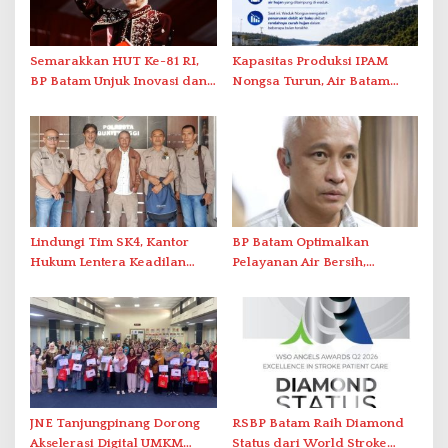
Semarakkan HUT Ke-81 RI,
Kapasitas Produksi IPAM
BP Batam Unjuk Inovasi dan
Nongsa Turun, Air Batam
Sinergi Pembangunan dalam
Hilir Imbau Pelanggan Hemat
Pawai Pembangunan
Air
Lindungi Tim SK4, Kantor
BP Batam Optimalkan
Hukum Lentera Keadilan
Pelayanan Air Bersih,
Laporkan Dugaan
Masyarakat Diimbau
Perlawanan ke Petugas di
Gunakan Air Secara Bijak
Bukik Batarah
JNE Tanjungpinang Dorong
RSBP Batam Raih Diamond
Akselerasi Digital UMKM
Status dari World Stroke