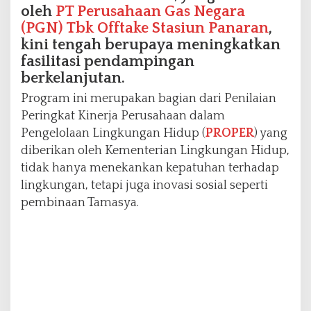
oleh
PT Perusahaan Gas Negara
u
P
(PGN) Tbk Offtake Stasiun Panaran
,
R
kini tengah berupaya meningkatkan
O
fasilitasi pendampingan
P
berkelanjutan.
E
R
Program ini merupakan bagian dari Penilaian
E
Peringkat Kinerja Perusahaan dalam
m
Pengelolaan Lingkungan Hidup (
PROPER
) yang
a
s
diberikan oleh Kementerian Lingkungan Hidup,
tidak hanya menekankan kepatuhan terhadap
lingkungan, tetapi juga inovasi sosial seperti
pembinaan Tamasya.