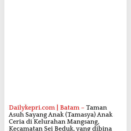
n
a
k
C
e
r
i
a
B
e
r
s
a
m
a
P
G
N
M
Dailykepri.com | Batam –
Taman
e
Asuh Sayang Anak (Tamasya) Anak
n
Ceria di Kelurahan Mangsang,
u
Kecamatan Sei Beduk, yang dibina
j