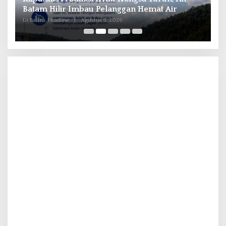
Batam Hilir Imbau Pelanggan Hemat Air
K
P
Di Batam, Headline
|
Agustus 9, 2026
Di 