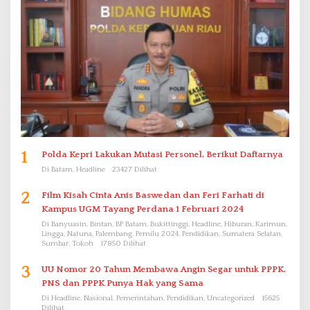
1
Polda Kepri Lakukan Mutasi Personel, Berikut Daftarnya
Di Batam, Headline
23427 Dilihat
2
Film Kisah Cinta Anis Baswedan dan Feri Farhati di
Kampus UGM Tayang Perdana 1 Februari 2024
Di Banyuasin, Bintan, BP Batam, Bukittinggi, Headline, Hiburan, Karimun,
Lingga, Natuna, Palembang, Pemilu 2024, Pendidikan, Sumatera Selatan,
Sumbar, Tokoh
17850 Dilihat
3
UU Nomor 20 Tahun Membawa Angin Segar untuk PPPK.
PNS dan PPPK Punya Hak yang Sama
Di Headline, Nasional, Pemerintahan, Pendidikan, Uncategorized
15625
Dilihat