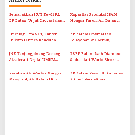
a
s
Semarakkan HUT Ke-81 RI,
Kapasitas Produksi IPAM
i
BP Batam Unjuk Inovasi dan
Nongsa Turun, Air Batam
Sinergi Pembangunan dalam
Hilir Imbau Pelanggan Hemat
p
Pawai Pembangunan
Air
Lindungi Tim SK4, Kantor
BP Batam Optimalkan
o
Hukum Lentera Keadilan
Pelayanan Air Bersih,
s
Laporkan Dugaan
Masyarakat Diimbau
Perlawanan ke Petugas di
Gunakan Air Secara Bijak
JNE Tanjungpinang Dorong
RSBP Batam Raih Diamond
Bukik Batarah
Akselerasi Digital UMKM
Status dari World Stroke
Lewat AIM ASEAN Roadshow
Organization untuk
2026
Penanganan Stroke
Pasokan Air Waduk Nongsa
BP Batam Resmi Buka Batam
Berstandar Internasional
Menyusut, Air Batam Hilir
Prime International
Optimalkan Rekayasa Suplai
Grassroot Football Festival
Antar-IPAM
2026 di Stadion Temenggung
Abdul Jamal