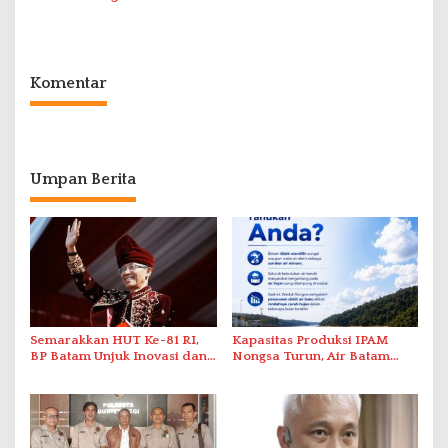
Lewat AIM ASEAN Roadshow
Organization untuk
2026
Penanganan Stroke
Berstandar Internasional
Komentar
Umpan Berita
Semarakkan HUT Ke-81 RI,
Kapasitas Produksi IPAM
BP Batam Unjuk Inovasi dan
Nongsa Turun, Air Batam
Sinergi Pembangunan dalam
Hilir Imbau Pelanggan Hemat
Pawai Pembangunan
Air