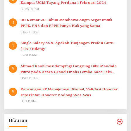
Kampus UGM Tayang Perdana 1 Februari 2024
17835 Dilihat
UU Nomor 20 Tahun Membawa Angin Segar untuk
3
PPPK. PNS dan PPPK Punya Hak yang Sama
15622 Dilihat
Single Salary ASN, Apakah Tunjangan Profesi Guru
4
(TPG) Hilang?
15401 Dilihat
Ahmad Kamil mendampingi Langsung Dike Mandala
5
Putra pada Acara Grand Finalis Lomba Baca Teks
Proklamasi Mirip Bung Karno di Bali
14528 Dilihat
Rancangan PP Manajemen Dikebut, Validasi Honorer
6
Diperketat, Honorer Bodong Was-Was
14112 Dilihat
Hiburan