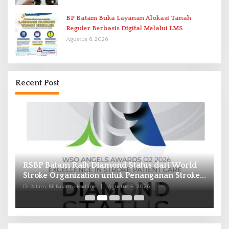
BP Batam Buka Layanan Alokasi Tanah
Reguler Berbasis Digital Melalui LMS
Agustus 6, 2026
Recent Post
Pasokan Air Waduk Nongsa Menyusut, Air
B
e
Batam Hilir Optimalkan Rekayasa Suplai Antar-
In
IPAM
d
Di Batam, BP Batam, Headline
|
Agustus 8, 2026
Di