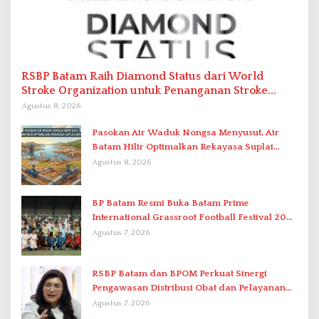
RSBP Batam Raih Diamond Status dari World
Stroke Organization untuk Penanganan Stroke
Berstandar Internasional
Agustus 8, 2026
Pasokan Air Waduk Nongsa Menyusut, Air
Batam Hilir Optimalkan Rekayasa Suplai
Antar-IPAM
Agustus 8, 2026
BP Batam Resmi Buka Batam Prime
International Grassroot Football Festival 2026
di Stadion Temenggung Abdul Jamal
Agustus 7, 2026
RSBP Batam dan BPOM Perkuat Sinergi
Pengawasan Distribusi Obat dan Pelayanan
Kefarmasian
Agustus 7, 2026