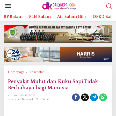
L
e
w
BP Batam
PLN Batam
Air Batam Hilir
DPRD Bata
a
t
i
k
e
k
o
n
t
e
n
Homepage
/
Kesehatan
P
e
Penyakit Mulut dan Kuku Sapi Tidak
n
Berbahaya bagi Manusia
y
a
Admin
Mei 13, 2022
k
Kesehatan
,
Nasional
713 Dilihat
i
t
M