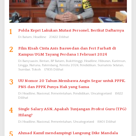
1
Polda Kepri Lakukan Mutasi Personel, Berikut Daftarnya
Di Batam, Headline
23422 Dilihat
2
Film Kisah Cinta Anis Baswedan dan Feri Farhati di
Kampus UGM Tayang Perdana 1 Februari 2024
Di Banyuasin, Bintan, BP Batam, Bukittinggi, Headline, Hiburan, Karimun,
Lingga, Natuna, Palembang, Pemilu 2024, Pendidikan, Sumatera Selatan,
Sumbar, Tokoh
17835 Dilihat
3
UU Nomor 20 Tahun Membawa Angin Segar untuk PPPK.
PNS dan PPPK Punya Hak yang Sama
Di Headline, Nasional, Pemerintahan, Pendidikan, Uncategorized
15622
Dilihat
4
Single Salary ASN, Apakah Tunjangan Profesi Guru (TPG)
Hilang?
Di Headline, Nasional, Pemerintahan, Uncategorized
15401 Dilihat
5
Ahmad Kamil mendampingi Langsung Dike Mandala