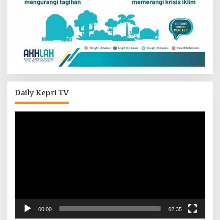
Daily Kepri TV
Pemutar
Video
00:00
02:35