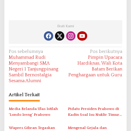
Ikuti Kami
N
Pos sebelumnya
Pos berikutnya
Muhammad Rudi
Pimpin Upacara
a
Menyambangi SMA
Hardiknas, Wali Kota
v
Negeri 1 Tanjungpinang
Batam Berikan
Sambil Bernostalgia
Penghargaan untuk Guru
i
Sesama Alumni
g
a
Artikel Terkait
s
i
Media Belanda Ulas Istilah
Pidato Presiden Prabowo di
‘Londo Ireng’ Prabowo
Kadin Soal Isu Nuklir Timur
p
Tengah Mendadak Terputus
o
Wapres Gibran Tegaskan
Mengenal Gejala dan