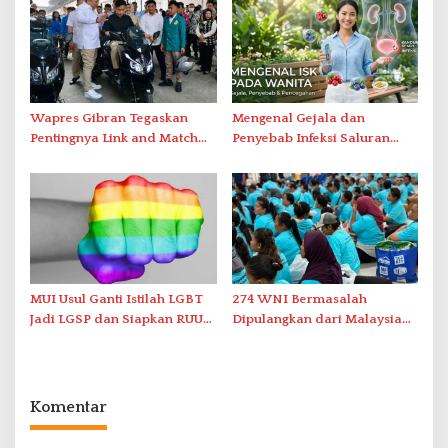
Wapres Gibran Tegaskan
Mengenal Gejala dan
Pentingnya Link and Match
Penyebab Infeksi Saluran
Pendidikan dan Industri
Kemih pada Perempuan
Kendaraan Listrik
MUI Usul Ganti Istilah LGBT
274 WNI Bermasalah
Jadi LGSP dan Siapkan RUU
Dipulangkan dari Malaysia
Anti-LGSP
ke Indonesia
Komentar