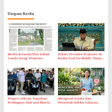
Umpan Berita
Media Belanda Ulas Istilah
Pidato Presiden Prabowo di
‘Londo Ireng’ Prabowo
Kadin Soal Isu Nuklir Timur
Tengah Mendadak Terputus
Wapres Gibran Tegaskan
Mengenal Gejala dan
Pentingnya Link and Match
Penyebab Infeksi Saluran
Pendidikan dan Industri
Kemih pada Perempuan
Kendaraan Listrik