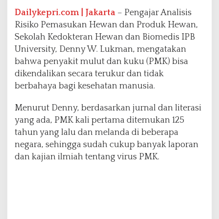
r
b
Dailykepri.com | Jakarta
– Pengajar Analisis
a
Risiko Pemasukan Hewan dan Produk Hewan,
h
Sekolah Kedokteran Hewan dan Biomedis IPB
a
University, Denny W. Lukman, mengatakan
y
a
bahwa penyakit mulut dan kuku (PMK) bisa
b
dikendalikan secara terukur dan tidak
a
berbahaya bagi kesehatan manusia.
g
i
Menurut Denny, berdasarkan jurnal dan literasi
M
a
yang ada, PMK kali pertama ditemukan 125
n
tahun yang lalu dan melanda di beberapa
u
negara, sehingga sudah cukup banyak laporan
s
dan kajian ilmiah tentang virus PMK.
i
a