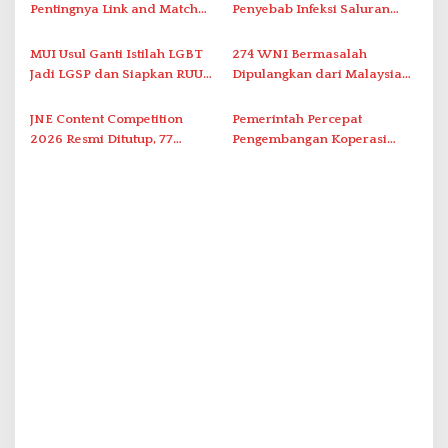
s
Pentingnya Link and Match
Penyebab Infeksi Saluran
Pendidikan dan Industri
Kemih pada Perempuan
Kendaraan Listrik
MUI Usul Ganti Istilah LGBT
274 WNI Bermasalah
Jadi LGSP dan Siapkan RUU
Dipulangkan dari Malaysia
Anti-LGSP
ke Indonesia
JNE Content Competition
Pemerintah Percepat
2026 Resmi Ditutup, 77
Pengembangan Koperasi
Pemenang Diumumkan
Merah Putih, Bahas
Pembayaran Agrinas Pangan