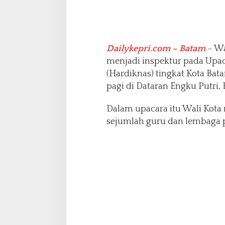
s
,
W
a
Dailykepri.com – Batam
– Wa
l
i
menjadi inspektur pada Upac
K
(Hardiknas) tingkat Kota Bat
o
pagi di Dataran Engku Putri, 
t
a
Dalam upacara itu Wali Kot
B
a
sejumlah guru dan lembaga 
t
a
m
B
e
r
i
k
a
n