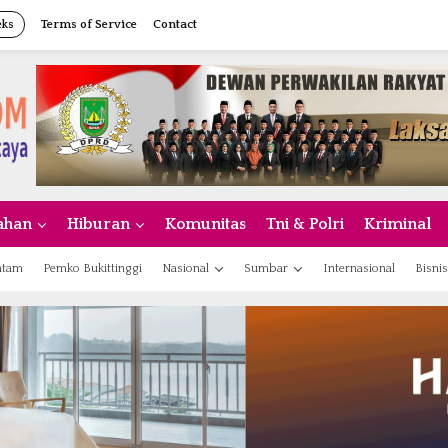
eks
Terms of Service
Contact
ahan
Hiburan
Komunitas
Tni & Polri
Kriminal
atam
Pemko Bukittinggi
Nasional
Sumbar
Internasional
Bisnis