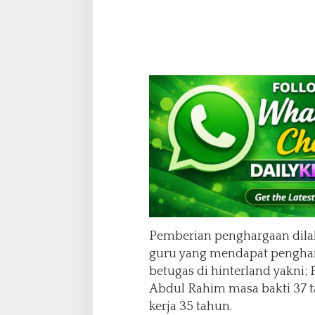
P
e
n
g
h
a
r
g
a
a
n
u
n
t
u
k
G
Pemberian penghargaan dila
u
guru yang mendapat penghar
r
betugas di hinterland yakni;
u
Abdul Rahim masa bakti 37 
kerja 35 tahun.