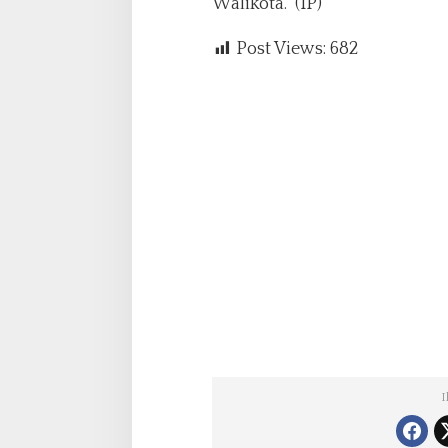
Walikota. (IP)
Post Views:
682
I