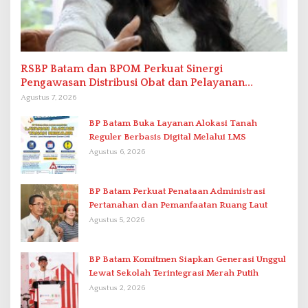
RSBP Batam dan BPOM Perkuat Sinergi
Pengawasan Distribusi Obat dan Pelayanan
Kefarmasian
Agustus 7, 2026
BP Batam Buka Layanan Alokasi Tanah
Reguler Berbasis Digital Melalui LMS
Agustus 6, 2026
BP Batam Perkuat Penataan Administrasi
Pertanahan dan Pemanfaatan Ruang Laut
Agustus 5, 2026
BP Batam Komitmen Siapkan Generasi Unggul
Lewat Sekolah Terintegrasi Merah Putih
Agustus 2, 2026