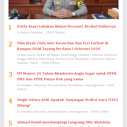
1
Polda Kepri Lakukan Mutasi Personel, Berikut Daftarnya
Di Batam, Headline
23420 Dilihat
2
Film Kisah Cinta Anis Baswedan dan Feri Farhati di
Kampus UGM Tayang Perdana 1 Februari 2024
Di Banyuasin, Bintan, BP Batam, Bukittinggi, Headline, Hiburan, Karimun,
Lingga, Natuna, Palembang, Pemilu 2024, Pendidikan, Sumatera Selatan,
Sumbar, Tokoh
17829 Dilihat
3
UU Nomor 20 Tahun Membawa Angin Segar untuk PPPK.
PNS dan PPPK Punya Hak yang Sama
Di Headline, Nasional, Pemerintahan, Pendidikan, Uncategorized
15621
Dilihat
4
Single Salary ASN, Apakah Tunjangan Profesi Guru (TPG)
Hilang?
Di Headline, Nasional, Pemerintahan, Uncategorized
15398 Dilihat
5
Ahmad Kamil mendampingi Langsung Dike Mandala