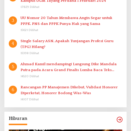
Kampus UGM Tayang Perdana 1 Februari 2024
17829 Dilihat
UU Nomor 20 Tahun Membawa Angin Segar untuk
3
PPPK. PNS dan PPPK Punya Hak yang Sama
15621 Dilihat
Single Salary ASN, Apakah Tunjangan Profesi Guru
4
(TPG) Hilang?
15398 Dilihat
Ahmad Kamil mendampingi Langsung Dike Mandala
5
Putra pada Acara Grand Finalis Lomba Baca Teks
Proklamasi Mirip Bung Karno di Bali
14520 Dilihat
Rancangan PP Manajemen Dikebut, Validasi Honorer
6
Diperketat, Honorer Bodong Was-Was
14107 Dilihat
Hiburan