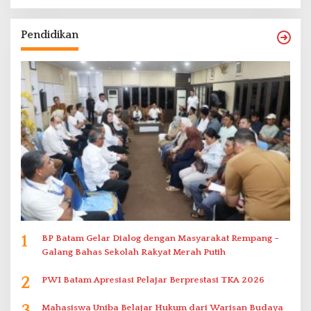
Pendidikan
1
BP Batam Gelar Dialog dengan Masyarakat Rempang –
Galang Bahas Sekolah Rakyat Merah Putih
2
PWI Batam Apresiasi Pelajar Berprestasi TKA 2026
3
Mahasiswa Uniba Belajar Hukum dari Warisan Budaya