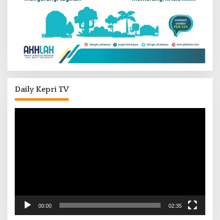
Daily Kepri TV
Pemutar
Video
00:00
02:35