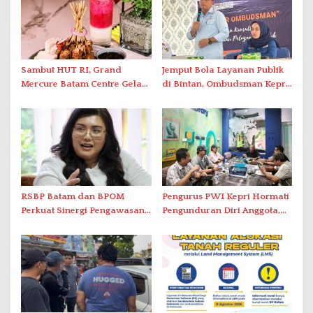
Sambut HUT RI, Grand
Jemput Bola Layanan Publik
Mercure Batam Centre Gelar
di Bintan, Ombudsman Kepri
Promo Kuliner ‘Flavours of
Serap Keluhan Bansos hingga
Nusantara’
Solar Nelayan
RSBP Batam dan BPOM
Pengurus PWI Kepri Hormati
Perkuat Sinergi Pengawasan
Pengunduran Diri Anggota,
Distribusi Obat dan
Segera Koordinasi
Pelayanan Kefarmasian
Administrasi ke Pusat