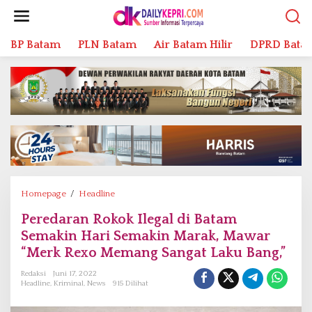
L
e
w
BP Batam
PLN Batam
Air Batam Hilir
DPRD Bata
a
t
i
k
e
k
o
n
t
e
n
Homepage
/
Headline
P
e
Peredaran Rokok Ilegal di Batam
r
Semakin Hari Semakin Marak, Mawar
e
d
“Merk Rexo Memang Sangat Laku Bang,”
a
Redaksi
Juni 17, 2022
r
Headline
,
Kriminal
,
News
915 Dilihat
a
n