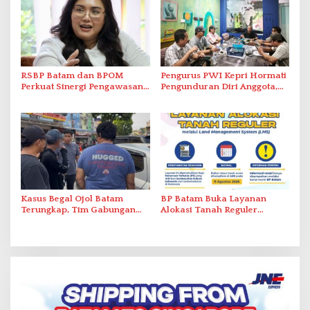
RSBP Batam dan BPOM
Pengurus PWI Kepri Hormati
Perkuat Sinergi Pengawasan
Pengunduran Diri Anggota,
Distribusi Obat dan
Segera Koordinasi
Pelayanan Kefarmasian
Administrasi ke Pusat
Kasus Begal Ojol Batam
BP Batam Buka Layanan
Terungkap, Tim Gabungan
Alokasi Tanah Reguler
Polda Kepri Bekuk Pelaku di
Berbasis Digital Melalui LMS
Simpang Dam