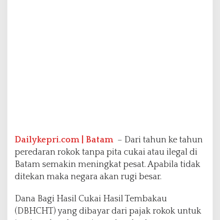
k
i
n
H
a
r
i
S
e
m
a
k
i
n
Dailykepri.com | Batam
– Dari tahun ke tahun
M
a
peredaran rokok tanpa pita cukai atau ilegal di
r
Batam semakin meningkat pesat. Apabila tidak
a
ditekan maka negara akan rugi besar.
k
,
Dana Bagi Hasil Cukai Hasil Tembakau
M
a
(DBHCHT) yang dibayar dari pajak rokok untuk
w