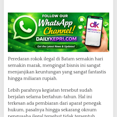
t
L
a
k
u
B
a
n
g
,
"
Peredaran rokok ilegal di Batam semakin hari
semakin marak, mengingat bisnis ini sangat
menjanjikan keuntungan yang sangat fantastis
hingga miliaran rupiah.
Lebih parahnya kegiatan tersebut sudah
berjalan selama bertahun-tahun. Hal ini
terkesan ada pembiaran dari aparat penegak
hukum, pasalnya hingga sekarang oknum
pengusaha ilegal tersebut tidak tersentuh