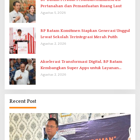
Pertanahan dan Pemanfaatan Ruang Laut
Agustus 5, 2026
BP Batam Komitmen Siapkan Generasi Unggul
Lewat Sekolah Terintegrasi Merah Putih
Agustus 2, 2026
Akselerasi Transformasi Digital, BP Batam
Kembangkan Super Apps untuk Layanan
Terpadu
Agustus 2, 2026
Recent Post