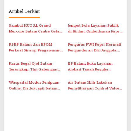
g
a
Artikel Terkait
s
i
Sambut HUT RI, Grand
Jemput Bola Layanan Publik
Mercure Batam Centre Gelar
di Bintan, Ombudsman Kepri
p
Promo Kuliner ‘Flavours of
Serap Keluhan Bansos hingga
o
Nusantara’
Solar Nelayan
RSBP Batam dan BPOM
Pengurus PWI Kepri Hormati
s
Perkuat Sinergi Pengawasan
Pengunduran Diri Anggota,
Distribusi Obat dan
Segera Koordinasi
Pelayanan Kefarmasian
Administrasi ke Pusat
Kasus Begal Ojol Batam
BP Batam Buka Layanan
Terungkap, Tim Gabungan
Alokasi Tanah Reguler
Polda Kepri Bekuk Pelaku di
Berbasis Digital Melalui LMS
Simpang Dam
Waspadai Modus Penipuan
Air Batam Hilir Lakukan
Online, Disdukcapil Batam
Pemeliharaan Control Valve,
Tegaskan Aktivasi IKD Wajib
Ini Daftar Area Terdampak
Tatap Muka