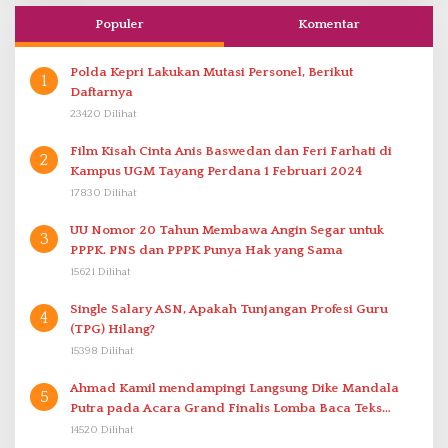
Populer
Komentar
Polda Kepri Lakukan Mutasi Personel, Berikut
1
Daftarnya
23420 Dilihat
Film Kisah Cinta Anis Baswedan dan Feri Farhati di
2
Kampus UGM Tayang Perdana 1 Februari 2024
17830 Dilihat
UU Nomor 20 Tahun Membawa Angin Segar untuk
3
PPPK. PNS dan PPPK Punya Hak yang Sama
15621 Dilihat
Single Salary ASN, Apakah Tunjangan Profesi Guru
4
(TPG) Hilang?
15398 Dilihat
Ahmad Kamil mendampingi Langsung Dike Mandala
5
Putra pada Acara Grand Finalis Lomba Baca Teks
Proklamasi Mirip Bung Karno di Bali
14520 Dilihat