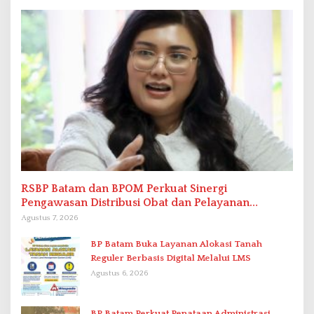
RSBP Batam dan BPOM Perkuat Sinergi
Pengawasan Distribusi Obat dan Pelayanan
Kefarmasian
Agustus 7, 2026
BP Batam Buka Layanan Alokasi Tanah
Reguler Berbasis Digital Melalui LMS
Agustus 6, 2026
BP Batam Perkuat Penataan Administrasi