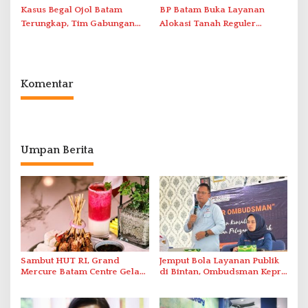
Kasus Begal Ojol Batam
BP Batam Buka Layanan
Terungkap, Tim Gabungan
Alokasi Tanah Reguler
Polda Kepri Bekuk Pelaku di
Berbasis Digital Melalui LMS
Simpang Dam
Komentar
Umpan Berita
Sambut HUT RI, Grand
Jemput Bola Layanan Publik
Mercure Batam Centre Gelar
di Bintan, Ombudsman Kepri
Promo Kuliner ‘Flavours of
Serap Keluhan Bansos hingga
Nusantara’
Solar Nelayan