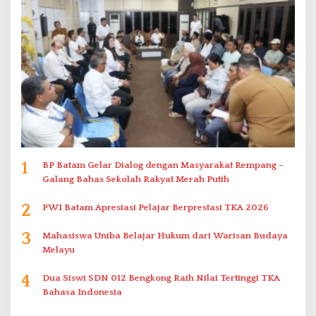
1
BP Batam Gelar Dialog dengan Masyarakat Rempang –
Galang Bahas Sekolah Rakyat Merah Putih
2
PWI Batam Apresiasi Pelajar Berprestasi TKA 2026
3
Mahasiswa Uniba Belajar Hukum dari Warisan Budaya
Melayu
4
Dua Siswi SDN 012 Bengkong Raih Nilai Tertinggi TKA
Bahasa Indonesia