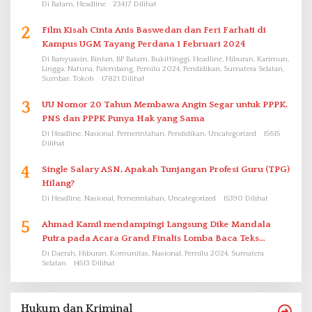
Di Batam, Headline
23417 Dilihat
2
Film Kisah Cinta Anis Baswedan dan Feri Farhati di
Kampus UGM Tayang Perdana 1 Februari 2024
Di Banyuasin, Bintan, BP Batam, Bukittinggi, Headline, Hiburan, Karimun,
Lingga, Natuna, Palembang, Pemilu 2024, Pendidikan, Sumatera Selatan,
Sumbar, Tokoh
17821 Dilihat
3
UU Nomor 20 Tahun Membawa Angin Segar untuk PPPK.
PNS dan PPPK Punya Hak yang Sama
Di Headline, Nasional, Pemerintahan, Pendidikan, Uncategorized
15615
Dilihat
4
Single Salary ASN, Apakah Tunjangan Profesi Guru (TPG)
Hilang?
Di Headline, Nasional, Pemerintahan, Uncategorized
15390 Dilihat
5
Ahmad Kamil mendampingi Langsung Dike Mandala
Putra pada Acara Grand Finalis Lomba Baca Teks
Proklamasi Mirip Bung Karno di Bali
Di Daerah, Hiburan, Komunitas, Nasional, Pemilu 2024, Sumatera
Selatan
14513 Dilihat
Hukum dan Kriminal