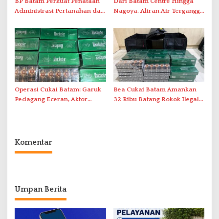
BP Batam Perkuat Penataan
Dari Batam Centre Hingga
Administrasi Pertanahan dan
Nagoya, Aliran Air Terganggu
Pemanfaatan Ruang Laut
Akibat Listrik Padam di IPA
Duriangkang
Operasi Cukai Batam: Garuk
Bea Cukai Batam Amankan
Pedagang Eceran, Aktor
32 Ribu Batang Rokok Ilegal
Intelektual Rokok Ilegal Tak
dalam Operasi Cukai
Tersentuh?
Komentar
Umpan Berita