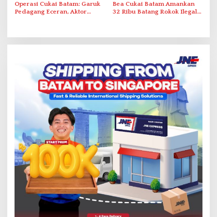
Operasi Cukai Batam: Garuk
Bea Cukai Batam Amankan
Pedagang Eceran, Aktor
32 Ribu Batang Rokok Ilegal
Intelektual Rokok Ilegal Tak
dalam Operasi Cukai
Tersentuh?