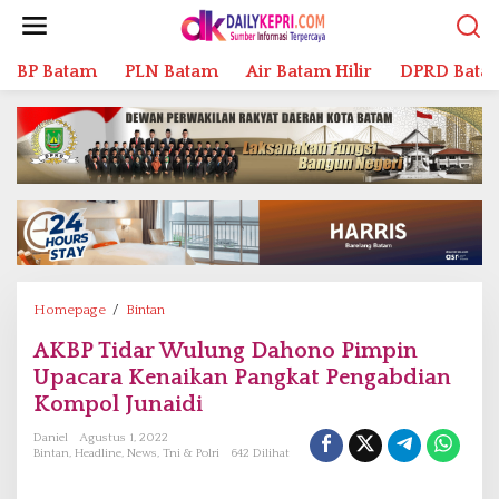
L
e
w
BP Batam
PLN Batam
Air Batam Hilir
DPRD Bata
a
t
i
k
e
k
o
n
t
e
n
Homepage
/
Bintan
A
K
AKBP Tidar Wulung Dahono Pimpin
B
Upacara Kenaikan Pangkat Pengabdian
P
T
Kompol Junaidi
i
Daniel
Agustus 1, 2022
d
Bintan
,
Headline
,
News
,
Tni & Polri
642 Dilihat
a
r