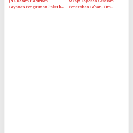
JNE Batam Hadirkan
Sikapi Laporan Gesekan
Layanan Pengiriman Paket ke
Penertiban Lahan, Tim
Singapura Mulai Rp100 Ribu
Hukum Terlapor Memenuhi
Undangan Klarifikasi Polresta
Bukittinggi