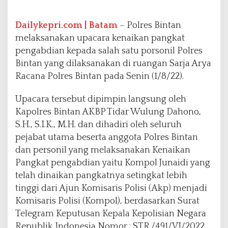
a
r
a
Dailykepri.com | Batam
– Polres Bintan
K
melaksanakan upacara kenaikan pangkat
e
pengabdian kepada salah satu porsonil Polres
n
Bintan yang dilaksanakan di ruangan Sarja Arya
a
i
Racana Polres Bintan pada Senin (1/8/22).
k
a
Upacara tersebut dipimpin langsung oleh
n
Kapolres Bintan AKBP Tidar Wulung Dahono,
P
S.H., S.I.K., M.H. dan dihadiri oleh seluruh
a
n
pejabat utama beserta anggota Polres Bintan
g
dan personil yang melaksanakan Kenaikan
k
Pangkat pengabdian yaitu Kompol Junaidi yang
a
telah dinaikan pangkatnya setingkat lebih
t
P
tinggi dari Ajun Komisaris Polisi (Akp) menjadi
e
Komisaris Polisi (Kompol), berdasarkan Surat
n
Telegram Keputusan Kepala Kepolisian Negara
g
Republik Indonesia Nomor : STR /491/VI/2022
a