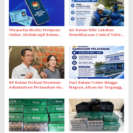
Waspadai Modus Penipuan
Air Batam Hilir Lakukan
Online, Disdukcapil Batam
Pemeliharaan Control Valve,
Tegaskan Aktivasi IKD Wajib
Ini Daftar Area Terdampak
Tatap Muka
BP Batam Perkuat Penataan
Dari Batam Centre Hingga
Administrasi Pertanahan dan
Nagoya, Aliran Air Terganggu
Pemanfaatan Ruang Laut
Akibat Listrik Padam di IPA
Duriangkang