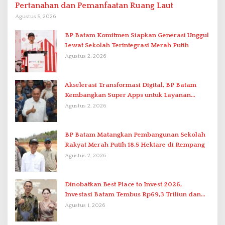
Pertanahan dan Pemanfaatan Ruang Laut
Agustus 5, 2026
BP Batam Komitmen Siapkan Generasi Unggul
Lewat Sekolah Terintegrasi Merah Putih
Agustus 2, 2026
Akselerasi Transformasi Digital, BP Batam
Kembangkan Super Apps untuk Layanan
Terpadu
Agustus 2, 2026
BP Batam Matangkan Pembangunan Sekolah
Rakyat Merah Putih 18,5 Hektare di Rempang
Agustus 2, 2026
Dinobatkan Best Place to Invest 2026,
Investasi Batam Tembus Rp69,3 Triliun dan
Ekonomi Tumbuh 6,76 Persen
Agustus 1, 2026