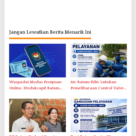
Jangan Lewatkan Berita Menarik Ini
Waspadai Modus Penipuan
Air Batam Hilir Lakukan
Online, Disdukcapil Batam
Pemeliharaan Control Valve,
Tegaskan Aktivasi IKD Wajib
Ini Daftar Area Terdampak
Tatap Muka