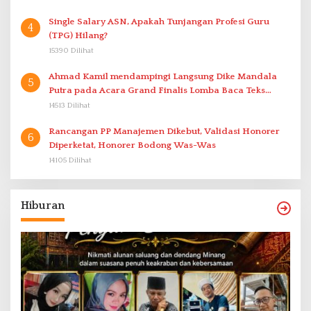
Single Salary ASN, Apakah Tunjangan Profesi Guru
4
(TPG) Hilang?
15390 Dilihat
Ahmad Kamil mendampingi Langsung Dike Mandala
5
Putra pada Acara Grand Finalis Lomba Baca Teks
Proklamasi Mirip Bung Karno di Bali
14513 Dilihat
Rancangan PP Manajemen Dikebut, Validasi Honorer
6
Diperketat, Honorer Bodong Was-Was
14105 Dilihat
Hiburan