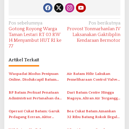
N
Pos sebelumnya
Pos berikutnya
Gotong Royong Warga
Provost Yonmarhanlan IV
a
Taman Lestari RT 03 RW
Laksanakan Gaktibplin
v
14 Menyambut HUT RI ke
Kendaraan Bermotor
77
i
g
Artikel Terkait
a
s
Waspadai Modus Penipuan
Air Batam Hilir Lakukan
i
Online, Disdukcapil Batam
Pemeliharaan Control Valve,
Tegaskan Aktivasi IKD Wajib
Ini Daftar Area Terdampak
p
Tatap Muka
BP Batam Perkuat Penataan
Dari Batam Centre Hingga
o
Administrasi Pertanahan dan
Nagoya, Aliran Air Terganggu
s
Pemanfaatan Ruang Laut
Akibat Listrik Padam di IPA
Duriangkang
Operasi Cukai Batam: Garuk
Bea Cukai Batam Amankan
Pedagang Eceran, Aktor
32 Ribu Batang Rokok Ilegal
Intelektual Rokok Ilegal Tak
dalam Operasi Cukai
Tersentuh?