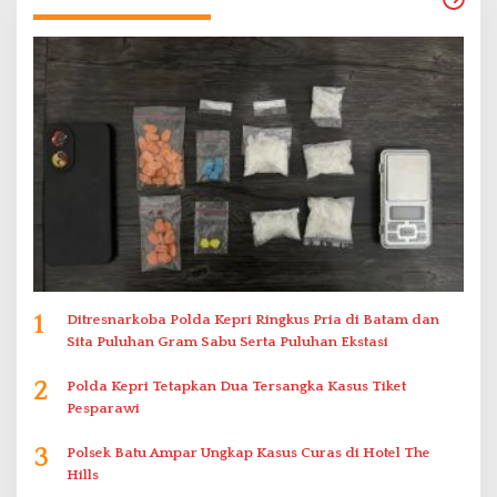
1
Ditresnarkoba Polda Kepri Ringkus Pria di Batam dan
Sita Puluhan Gram Sabu Serta Puluhan Ekstasi
2
Polda Kepri Tetapkan Dua Tersangka Kasus Tiket
Pesparawi
3
Polsek Batu Ampar Ungkap Kasus Curas di Hotel The
Hills