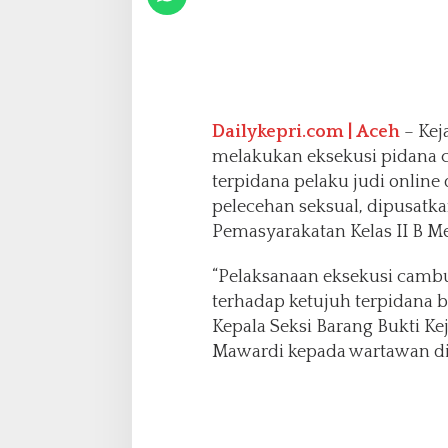
h
u
k
u
m
C
Dailykepri.com | Aceh
– Kej
a
m
melakukan eksekusi pidana
b
terpidana pelaku judi online
u
pelecehan seksual, dipusatk
k
Pemasyarakatan Kelas II B M
d
i
A
“Pelaksanaan eksekusi cambu
c
terhadap ketujuh terpidana 
e
Kepala Seksi Barang Bukti Ke
h
Mawardi kepada wartawan di
B
a
r
a
t