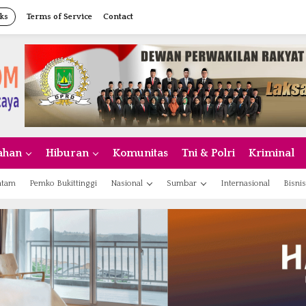
ks
Terms of Service
Contact
ahan
Hiburan
Komunitas
Tni & Polri
Kriminal
atam
Pemko Bukittinggi
Nasional
Sumbar
Internasional
Bisnis