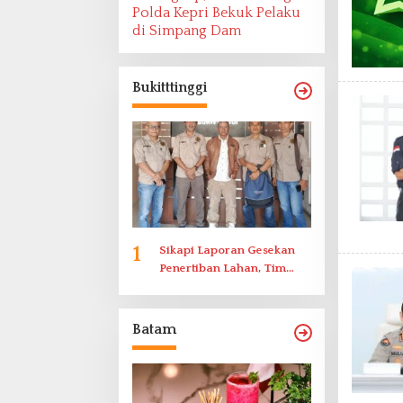
Polda Kepri Bekuk Pelaku
di Simpang Dam
Bukitttinggi
1
Sikapi Laporan Gesekan
Penertiban Lahan, Tim
Hukum Terlapor
Memenuhi Undangan
Klarifikasi Polresta
Batam
Bukittinggi