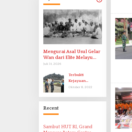
Mengurai Asal Usul Gelar
Wan dari Elite Melayu
Hingga Populer di
Juli 31, 2026
Indonesia
Terbukti
Kejayaan
Indonesia pada
Oktober 8, 2022
Abad-9 Sebagai
Bangsa Maritim
Ditemukan oleh
Recent
Ekspedisi Maritim
2022
Sambut HUT RI, Grand