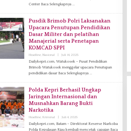
R
Center
Baca Selengkapnya
E
D
A
K
Pusdik Brimob Polri Laksanakan
S
Upacara Penutupan Pendidikan
I
Dasar Militer dan pelatihan
Manajerial serta Penetapan
KOMCAD SPPI
Headline
,
Nasional
|
Juli 14, 2025
O
L
Dailykepri.com, Watukosek – Pusat Pendidikan
E
Brimob Watukosek menggelar upacara Penutupan
H
R
pendidikan dasar
Baca Selengkapnya
E
D
A
K
Polda Kepri Berhasil Ungkap
S
Jaringan Internasional dan
I
Musnahkan Barang Bukti
Narkotika
Headline
,
Kriminal
|
Juli 4, 2025
O
L
Dailykepri.com, Batam – Direktorat Reserse Narkoba
E
Polda Kepulauan Riau kembali mencetak capaian
H
Baca