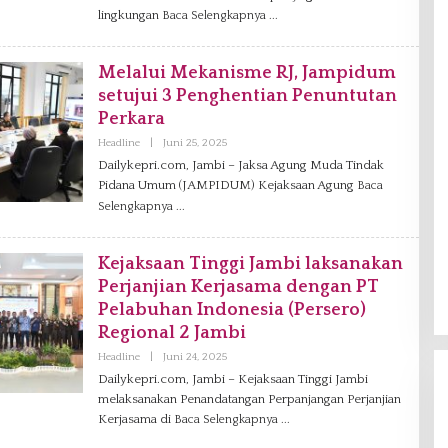
R
lingkungan
Baca Selengkapnya
E
D
A
K
Melalui Mekanisme RJ, Jampidum
S
setujui 3 Penghentian Penuntutan
I
Perkara
Headline
|
Juni 25, 2025
O
L
Dailykepri.com, Jambi – Jaksa Agung Muda Tindak
E
Pidana Umum (JAMPIDUM) Kejaksaan Agung
H
Baca
R
Selengkapnya
E
D
A
K
Kejaksaan Tinggi Jambi laksanakan
S
Perjanjian Kerjasama dengan PT
I
Pelabuhan Indonesia (Persero)
Regional 2 Jambi
Headline
|
Juni 24, 2025
O
L
Dailykepri.com, Jambi – Kejaksaan Tinggi Jambi
E
melaksanakan Penandatangan Perpanjangan Perjanjian
H
R
Kerjasama di
Baca Selengkapnya
E
D