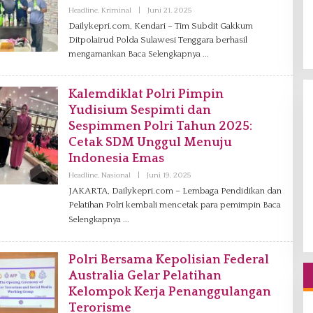
Headline
,
Kriminal
|
Juni 21, 2025
O
L
Dailykepri.com, Kendari – Tim Subdit Gakkum
E
Ditpolairud Polda Sulawesi Tenggara berhasil
H
R
mengamankan
Baca Selengkapnya
E
D
A
K
Kalemdiklat Polri Pimpin
S
Yudisium Sespimti dan
I
Sespimmen Polri Tahun 2025:
Cetak SDM Unggul Menuju
Indonesia Emas
Headline
,
Nasional
|
Juni 19, 2025
O
L
JAKARTA, Dailykepri.com – Lembaga Pendidikan dan
E
Pelatihan Polri kembali mencetak para pemimpin
H
Baca
R
Selengkapnya
E
D
A
K
Polri Bersama Kepolisian Federal
S
Australia Gelar Pelatihan
I
Kelompok Kerja Penanggulangan
Terorisme