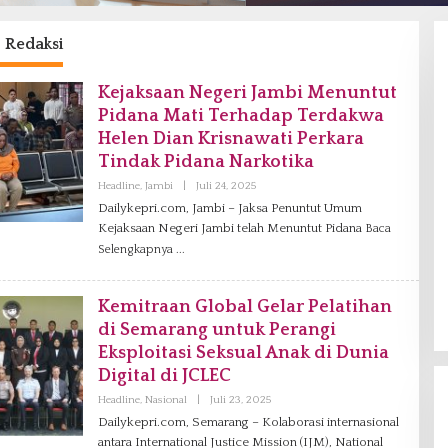
:
Redaksi
Kejaksaan Negeri Jambi Menuntut
Pidana Mati Terhadap Terdakwa
Helen Dian Krisnawati Perkara
Tindak Pidana Narkotika
Headline
,
Jambi
|
Juli 24, 2025
O
L
Dailykepri.com, Jambi – Jaksa Penuntut Umum
E
Kejaksaan Negeri Jambi telah Menuntut Pidana
H
Baca
R
Selengkapnya
E
D
A
K
Kemitraan Global Gelar Pelatihan
S
di Semarang untuk Perangi
I
Eksploitasi Seksual Anak di Dunia
Digital di JCLEC
Headline
,
Nasional
|
Juli 23, 2025
O
L
Dailykepri.com, Semarang – Kolaborasi internasional
E
antara International Justice Mission (IJM), National
H