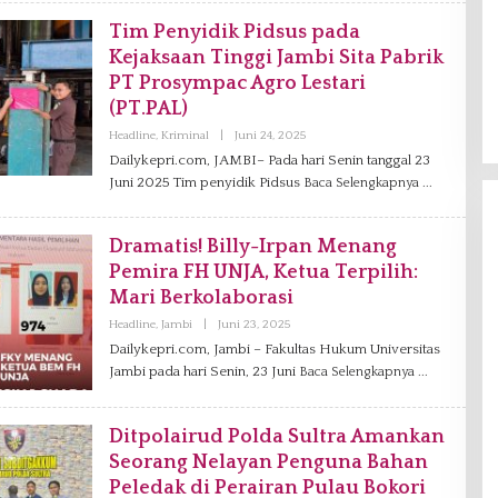
A
K
Tim Penyidik Pidsus pada
S
Kejaksaan Tinggi Jambi Sita Pabrik
I
PT Prosympac Agro Lestari
(PT.PAL)
Headline
,
Kriminal
|
Juni 24, 2025
O
L
Dailykepri.com, JAMBI– Pada hari Senin tanggal 23
E
Juni 2025 Tim penyidik Pidsus
Baca Selengkapnya
H
R
E
D
Dramatis! Billy-Irpan Menang
A
K
Pemira FH UNJA, Ketua Terpilih:
S
I
Mari Berkolaborasi
Headline
,
Jambi
|
Juni 23, 2025
O
L
Dailykepri.com, Jambi – Fakultas Hukum Universitas
E
Jambi pada hari Senin, 23 Juni
H
Baca Selengkapnya
R
E
D
Ditpolairud Polda Sultra Amankan
A
K
Seorang Nelayan Penguna Bahan
S
I
Peledak di Perairan Pulau Bokori