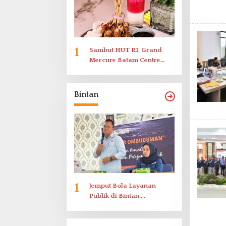
1
Sambut HUT RI, Grand
Mercure Batam Centre
Gelar Promo Kuliner
‘Flavours of Nusantara’
Bintan
1
Jemput Bola Layanan
Publik di Bintan,
Ombudsman Kepri Serap
Keluhan Bansos hingga
Solar Nelayan