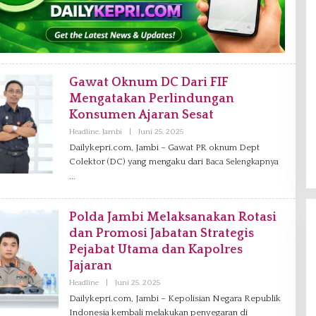
Gawat Oknum DC Dari FIF
Mengatakan Perlindungan
Konsumen Ajaran Sesat
Headline
,
Jambi
|
Juni 25, 2025
O
L
Dailykepri.com, Jambi – Gawat PR oknum Dept
E
Colektor (DC) yang mengaku dari
H
Baca Selengkapnya
R
E
D
A
K
Polda Jambi Melaksanakan Rotasi
S
dan Promosi Jabatan Strategis
I
Pejabat Utama dan Kapolres
Jajaran
Headline
|
Juni 25, 2025
O
L
Dailykepri.com, Jambi – Kepolisian Negara Republik
E
Indonesia kembali melakukan penyegaran di
H