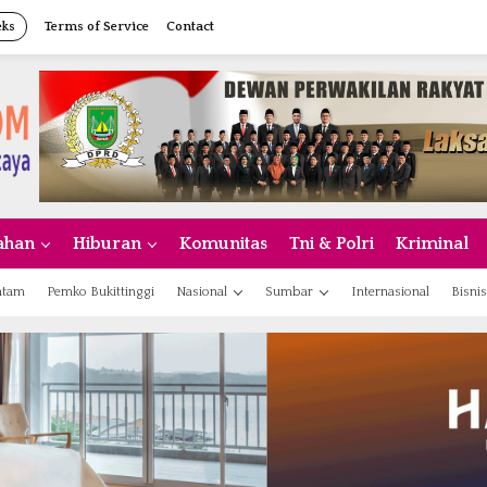
eks
Terms of Service
Contact
ahan
Hiburan
Komunitas
Tni & Polri
Kriminal
atam
Pemko Bukittinggi
Nasional
Sumbar
Internasional
Bisnis