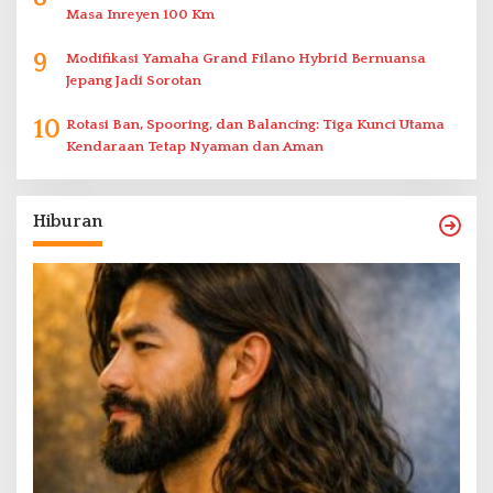
Masa Inreyen 100 Km
9
Modifikasi Yamaha Grand Filano Hybrid Bernuansa
Jepang Jadi Sorotan
10
Rotasi Ban, Spooring, dan Balancing: Tiga Kunci Utama
Kendaraan Tetap Nyaman dan Aman
Hiburan