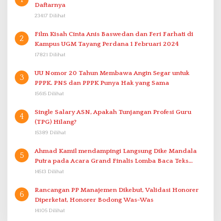
Daftarnya
23417 Dilihat
Film Kisah Cinta Anis Baswedan dan Feri Farhati di
2
Kampus UGM Tayang Perdana 1 Februari 2024
17821 Dilihat
UU Nomor 20 Tahun Membawa Angin Segar untuk
3
PPPK. PNS dan PPPK Punya Hak yang Sama
15615 Dilihat
Single Salary ASN, Apakah Tunjangan Profesi Guru
4
(TPG) Hilang?
15389 Dilihat
Ahmad Kamil mendampingi Langsung Dike Mandala
5
Putra pada Acara Grand Finalis Lomba Baca Teks
Proklamasi Mirip Bung Karno di Bali
14513 Dilihat
Rancangan PP Manajemen Dikebut, Validasi Honorer
6
Diperketat, Honorer Bodong Was-Was
14105 Dilihat