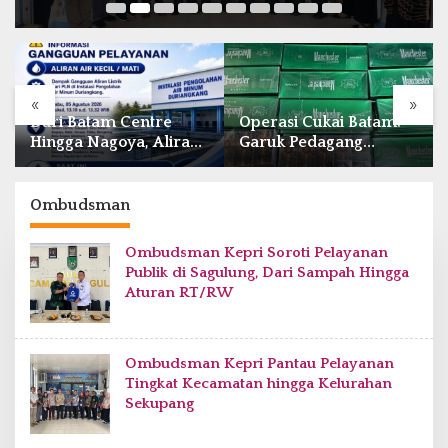
«
»
Operasi Cukai Batam:
Bea Cukai Batam
n
Garuk Pedagang
Amankan 32 Ribu
Eceran, Aktor
Batang Rokok Ilegal
Intelektual Rokok Ilegal
dalam Operasi Cukai
Tak Tersentuh?
Ombudsman
Ombudsman Kepri Soroti Pelayanan
Publik di Sagulung, Dari Sampah Hingga
Aturan RT/RW
Ombudsman Kepri Pantau Pelayanan
Tingkat Kecamatan hingga Kelurahan
Sekupang