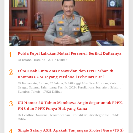
1
Polda Kepri Lakukan Mutasi Personel, Berikut Daftarnya
Di Batam, Headline
23417 Dilihat
2
Film Kisah Cinta Anis Baswedan dan Feri Farhati di
Kampus UGM Tayang Perdana 1 Februari 2024
Di Banyuasin, Bintan, BP Batam, Bukittinggi, Headline, Hiburan, Karimun,
Lingga, Natuna, Palembang, Pemilu 2024, Pendidikan, Sumatera Selatan,
Sumbar, Tokoh
17821 Dilihat
3
UU Nomor 20 Tahun Membawa Angin Segar untuk PPPK.
PNS dan PPPK Punya Hak yang Sama
Di Headline, Nasional, Pemerintahan, Pendidikan, Uncategorized
15615
Dilihat
4
Single Salary ASN, Apakah Tunjangan Profesi Guru (TPG)