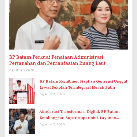
BP Batam Perkuat Penataan Administrasi
Pertanahan dan Pemanfaatan Ruang Laut
Agustus 5, 2026
BP Batam Komitmen Siapkan Generasi Unggul
Lewat Sekolah Terintegrasi Merah Putih
Agustus 2, 2026
Akselerasi Transformasi Digital, BP Batam
Kembangkan Super Apps untuk Layanan
Terpadu
Agustus 2, 2026