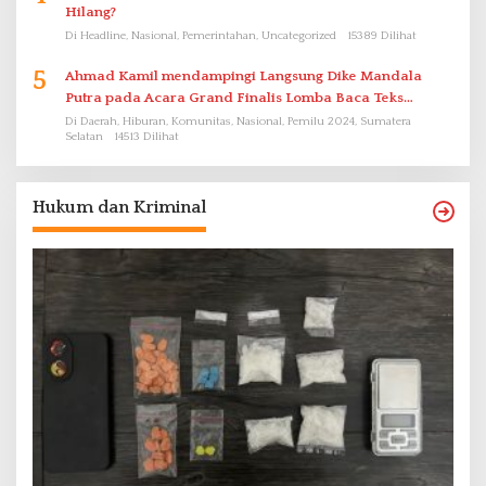
Hilang?
Di Headline, Nasional, Pemerintahan, Uncategorized
15389 Dilihat
5
Ahmad Kamil mendampingi Langsung Dike Mandala
Putra pada Acara Grand Finalis Lomba Baca Teks
Proklamasi Mirip Bung Karno di Bali
Di Daerah, Hiburan, Komunitas, Nasional, Pemilu 2024, Sumatera
Selatan
14513 Dilihat
Hukum dan Kriminal