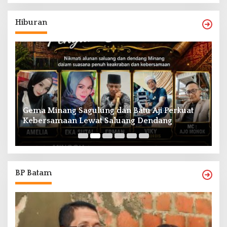
Hiburan
Gema Minang Sagulung dan Batu Aji Perkuat
A
Kebersamaan Lewat Saluang Dendang
H
BP Batam