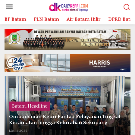
L
e
w
BP Batam
PLN Batam
Air Batam Hilir
DPRD Bata
a
t
i
k
e
k
o
n
t
e
n
Batam
,
Headline
Ombudsman Kepri Pantau Pelayanan Publik di
Lubuk Baja: Soroti Masalah Sampah hingga
Potensi Longsor
Mei 5, 2026