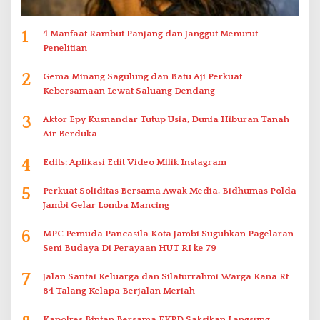
1
4 Manfaat Rambut Panjang dan Janggut Menurut
Penelitian
2
Gema Minang Sagulung dan Batu Aji Perkuat
Kebersamaan Lewat Saluang Dendang
3
Aktor Epy Kusnandar Tutup Usia, Dunia Hiburan Tanah
Air Berduka
4
Edits: Aplikasi Edit Video Milik Instagram
5
Perkuat Soliditas Bersama Awak Media, Bidhumas Polda
Jambi Gelar Lomba Mancing
6
MPC Pemuda Pancasila Kota Jambi Suguhkan Pagelaran
Seni Budaya Di Perayaan HUT RI ke 79
7
Jalan Santai Keluarga dan Silaturrahmi Warga Kana Rt
84 Talang Kelapa Berjalan Meriah
Kapolres Bintan Bersama FKPD Saksikan Langsung