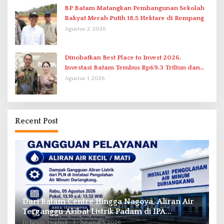
BP Batam Matangkan Pembangunan Sekolah
Rakyat Merah Putih 18,5 Hektare di Rempang
Agustus 2, 2026
Dinobatkan Best Place to Invest 2026,
Investasi Batam Tembus Rp69,3 Triliun dan
Ekonomi Tumbuh 6,76 Persen
Agustus 1, 2026
Recent Post
Dari Batam Centre Hingga Nagoya, Aliran Air
O
Terganggu Akibat Listrik Padam di IPA
A
Duriangkang
Di Batam, Headline
|
Agustus 5, 2026
Di 