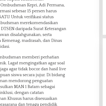
i Ombudsman Kepri, Adi Permana,
masi sebesar 15 persen harus
ATU. Untuk verifikasi status
mbudsman merekomendasikan
i DTSEN daripada Surat Keterangan
wan disalahgunakan, serta
a Kemenag, madrasah, dan Dinas
dasi.
, Ombudsman memberi perhatian
emik. Lagat mengingatkan agar soal
aga agar tidak bocor dan hasil live
an siswa secara jujur. Di bidang
sman mendorong penguatan
sulkan MAN 1 Batam sebagai
nklusi, dengan catatan
an Khusus harus disesuaikan
prasarana dan tenaga pendidik