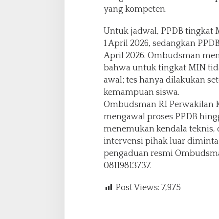
yang kompeten.
Untuk jadwal, PPDB tingkat
1 April 2026, sedangkan PPD
April 2026. Ombudsman me
bahwa untuk tingkat MIN tida
awal; tes hanya dilakukan s
kemampuan siswa.
Ombudsman RI Perwakilan K
mengawal proses PPDB hingg
menemukan kendala teknis, d
intervensi pihak luar dimint
pengaduan resmi Ombudsma
08119813737.
Post Views:
7,975