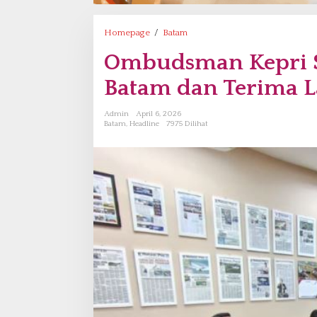
Homepage
/
Batam
O
m
Ombudsman Kepri 
b
u
Batam dan Terima L
d
s
Admin
April 6, 2026
m
Batam
,
Headline
7975 Dilihat
a
n
K
e
p
r
i
S
i
a
p
K
a
w