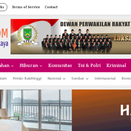
eks
Terms of Service
Contact
ahan
Hiburan
Komunitas
Tni & Polri
Kriminal
atam
Pemko Bukittinggi
Nasional
Sumbar
Internasional
Bisnis