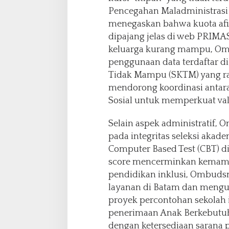
Pencegahan Maladministras
menegaskan bahwa kuota afir
dipajang jelas di web PRIMAS
keluarga kurang mampu, O
penggunaan data terdaftar d
Tidak Mampu (SKTM) yang ra
mendorong koordinasi antar
Sosial untuk memperkuat vali
Selain aspek administratif
pada integritas seleksi akad
Computer Based Test (CBT) dij
score mencerminkan kemampu
pendidikan inklusi, Ombud
layanan di Batam dan mengu
proyek percontohan sekolah i
penerimaan Anak Berkebutuh
dengan ketersediaan sarana 