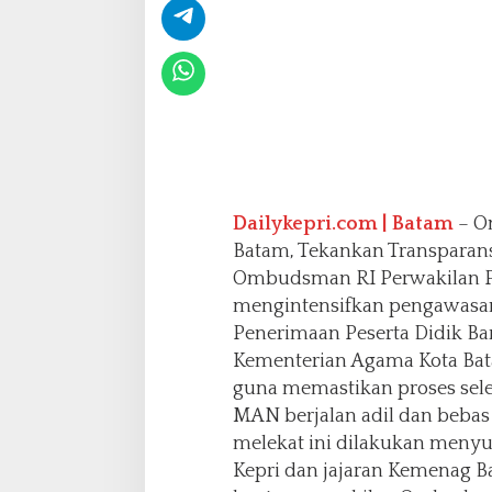
e
r
i
m
a
L
a
p
o
r
Dailykepri.com | Batam
– O
a
Batam, Tekankan Transparansi
n
P
Ombudsman RI Perwakilan P
u
mengintensifkan pengawasan
b
Penerimaan Peserta Didik Ba
l
Kementerian Agama Kota Bat
i
k
guna memastikan proses sele
MAN berjalan adil dan bebas
melekat ini dilakukan meny
Kepri dan jajaran Kemenag B