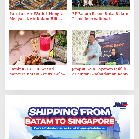
Pasokan Air Waduk Nongsa
BP Batam Resmi Buka Batam
Menyusut, Air Batam Hilir
Prime International
Optimalkan Rekayasa Suplai
Grassroot Football Festival
Antar-IPAM
2026 di Stadion Temenggung
Abdul Jamal
Sambut HUT RI, Grand
Jemput Bola Layanan Publik
Mercure Batam Centre Gelar
di Bintan, Ombudsman Kepri
Promo Kuliner ‘Flavours of
Serap Keluhan Bansos hingga
Nusantara’
Solar Nelayan