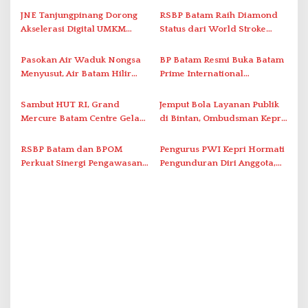
s
JNE Tanjungpinang Dorong
RSBP Batam Raih Diamond
i
Akselerasi Digital UMKM
Status dari World Stroke
Lewat AIM ASEAN Roadshow
Organization untuk
p
2026
Penanganan Stroke
Pasokan Air Waduk Nongsa
BP Batam Resmi Buka Batam
o
Berstandar Internasional
Menyusut, Air Batam Hilir
Prime International
s
Optimalkan Rekayasa Suplai
Grassroot Football Festival
Antar-IPAM
2026 di Stadion Temenggung
Sambut HUT RI, Grand
Jemput Bola Layanan Publik
Abdul Jamal
Mercure Batam Centre Gelar
di Bintan, Ombudsman Kepri
Promo Kuliner ‘Flavours of
Serap Keluhan Bansos hingga
Nusantara’
Solar Nelayan
RSBP Batam dan BPOM
Pengurus PWI Kepri Hormati
Perkuat Sinergi Pengawasan
Pengunduran Diri Anggota,
Distribusi Obat dan
Segera Koordinasi
Pelayanan Kefarmasian
Administrasi ke Pusat