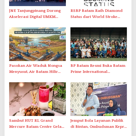
JNE Tanjungpinang Dorong
RSBP Batam Raih Diamond
Akselerasi Digital UMKM
Status dari World Stroke
Lewat AIM ASEAN Roadshow
Organization untuk
2026
Penanganan Stroke
Berstandar Internasional
Pasokan Air Waduk Nongsa
BP Batam Resmi Buka Batam
Menyusut, Air Batam Hilir
Prime International
Optimalkan Rekayasa Suplai
Grassroot Football Festival
Antar-IPAM
2026 di Stadion Temenggung
Abdul Jamal
Sambut HUT RI, Grand
Jemput Bola Layanan Publik
Mercure Batam Centre Gelar
di Bintan, Ombudsman Kepri
Promo Kuliner ‘Flavours of
Serap Keluhan Bansos hingga