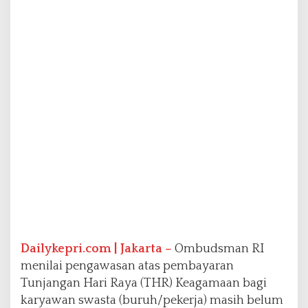
2
0
2
6
,
O
m
b
u
d
s
m
a
n
:
P
e
n
Dailykepri.com | Jakarta –
Ombudsman RI
y
e
menilai pengawasan atas pembayaran
l
Tunjangan Hari Raya (THR) Keagamaan bagi
e
karyawan swasta (buruh/pekerja) masih belum
s