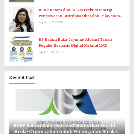
RSBP Batam dan BPOM Perkuat Sinergi
Pengawasan Distribusi Obat dan Pelayanan
Kefarmasian
Agustus 7, 2026
BP Batam Buka Layanan Alokasi Tanah
Reguler Berbasis Digital Melalui LMS
Agustus 6, 2026
Recent Post
i World
Pasokan Air Waduk Nongsa Menyusut, Air
n Stroke
Batam Hilir Optimalkan Rekayasa Suplai Anta