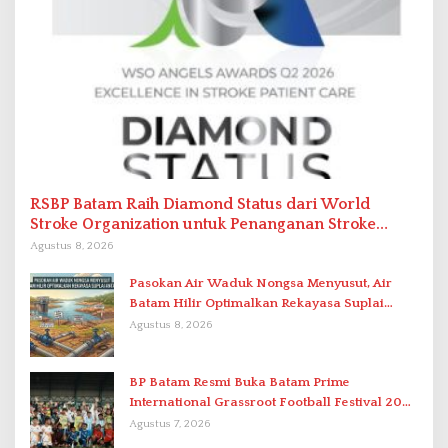
RSBP Batam Raih Diamond Status dari World
Stroke Organization untuk Penanganan Stroke
Berstandar Internasional
Agustus 8, 2026
Pasokan Air Waduk Nongsa Menyusut, Air
Batam Hilir Optimalkan Rekayasa Suplai
Antar-IPAM
Agustus 8, 2026
BP Batam Resmi Buka Batam Prime
International Grassroot Football Festival 2026
di Stadion Temenggung Abdul Jamal
Agustus 7, 2026