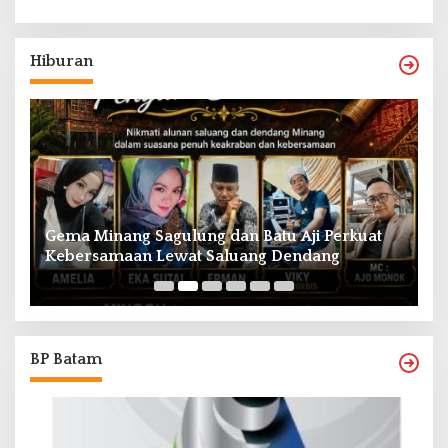
Hiburan
at
Aktor Epy Kusnandar Tutup Usia, Dunia
Hiburan Tanah Air Berduka
BP Batam