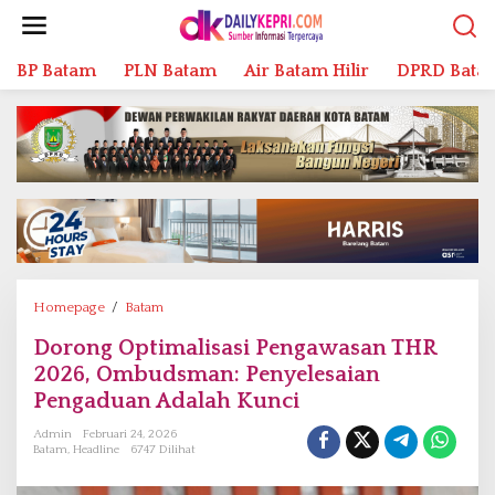
L
e
w
BP Batam
PLN Batam
Air Batam Hilir
DPRD Bata
a
t
i
k
e
k
o
n
t
e
n
Homepage
/
Batam
D
o
Dorong Optimalisasi Pengawasan THR
r
2026, Ombudsman: Penyelesaian
o
n
Pengaduan Adalah Kunci
g
Admin
Februari 24, 2026
O
Batam
,
Headline
6747 Dilihat
p
t