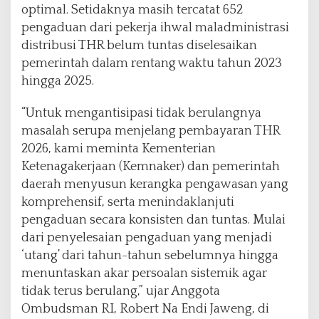
optimal. Setidaknya masih tercatat 652
a
i
pengaduan dari pekerja ihwal maladministrasi
a
distribusi THR belum tuntas diselesaikan
n
pemerintah dalam rentang waktu tahun 2023
P
hingga 2025.
e
n
g
“Untuk mengantisipasi tidak berulangnya
a
masalah serupa menjelang pembayaran THR
d
2026, kami meminta Kementerian
u
Ketenagakerjaan (Kemnaker) dan pemerintah
a
n
daerah menyusun kerangka pengawasan yang
A
komprehensif, serta menindaklanjuti
d
pengaduan secara konsisten dan tuntas. Mulai
a
dari penyelesaian pengaduan yang menjadi
l
a
‘utang’ dari tahun-tahun sebelumnya hingga
h
menuntaskan akar persoalan sistemik agar
K
tidak terus berulang,” ujar Anggota
u
Ombudsman RI, Robert Na Endi Jaweng, di
n