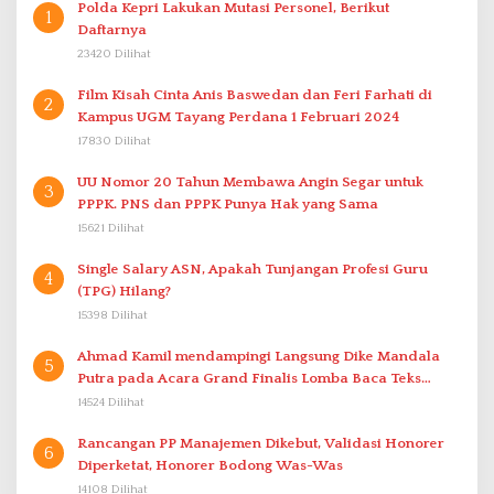
Polda Kepri Lakukan Mutasi Personel, Berikut
1
Daftarnya
23420 Dilihat
Film Kisah Cinta Anis Baswedan dan Feri Farhati di
2
Kampus UGM Tayang Perdana 1 Februari 2024
17830 Dilihat
UU Nomor 20 Tahun Membawa Angin Segar untuk
3
PPPK. PNS dan PPPK Punya Hak yang Sama
15621 Dilihat
Single Salary ASN, Apakah Tunjangan Profesi Guru
4
(TPG) Hilang?
15398 Dilihat
Ahmad Kamil mendampingi Langsung Dike Mandala
5
Putra pada Acara Grand Finalis Lomba Baca Teks
Proklamasi Mirip Bung Karno di Bali
14524 Dilihat
Rancangan PP Manajemen Dikebut, Validasi Honorer
6
Diperketat, Honorer Bodong Was-Was
14108 Dilihat