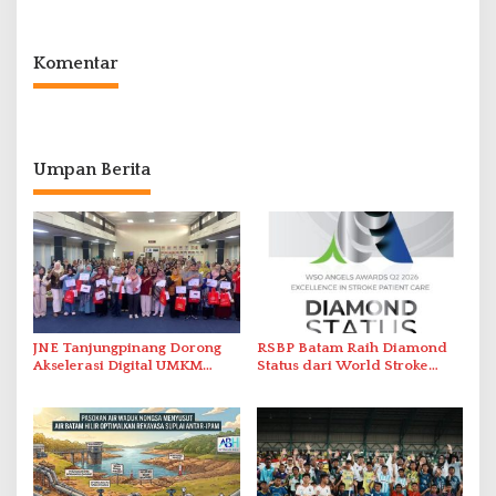
Nusantara’
Solar Nelayan
Komentar
Umpan Berita
JNE Tanjungpinang Dorong
RSBP Batam Raih Diamond
Akselerasi Digital UMKM
Status dari World Stroke
Lewat AIM ASEAN Roadshow
Organization untuk
2026
Penanganan Stroke
Berstandar Internasional