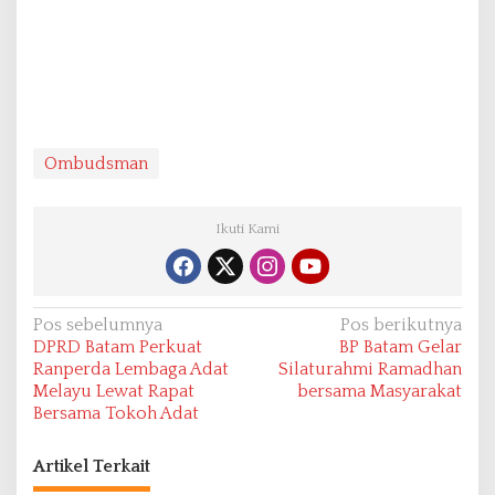
Ombudsman
Ikuti Kami
N
Pos sebelumnya
Pos berikutnya
DPRD Batam Perkuat
BP Batam Gelar
a
Ranperda Lembaga Adat
Silaturahmi Ramadhan
v
Melayu Lewat Rapat
bersama Masyarakat
Bersama Tokoh Adat
i
g
Artikel Terkait
a