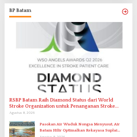
BP Batam
RSBP Batam Raih Diamond Status dari World
Stroke Organization untuk Penanganan Stroke
Berstandar Internasional
Agustus 8, 2026
Pasokan Air Waduk Nongsa Menyusut, Air
Batam Hilir Optimalkan Rekayasa Suplai
Antar-IPAM