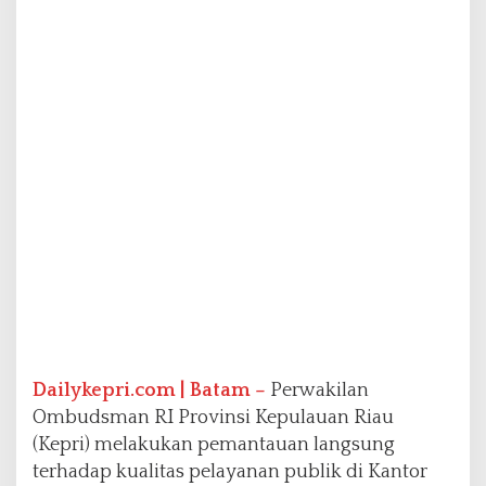
n
g
k
a
t
K
e
c
a
m
a
t
a
n
h
i
n
g
Dailykepri.com | Batam –
Perwakilan
g
Ombudsman RI Provinsi Kepulauan Riau
a
K
(Kepri) melakukan pemantauan langsung
e
terhadap kualitas pelayanan publik di Kantor
l