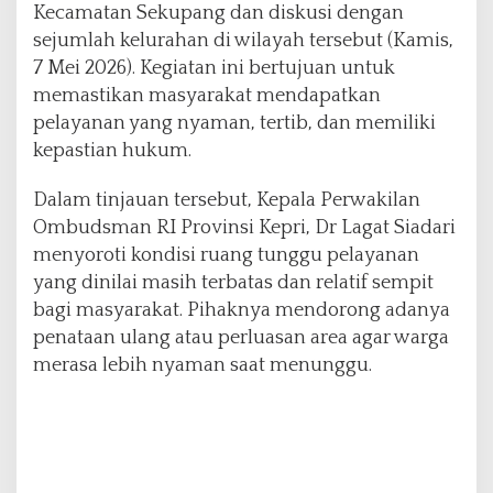
Kecamatan Sekupang dan diskusi dengan
u
sejumlah kelurahan di wilayah tersebut (Kamis,
r
a
7 Mei 2026). Kegiatan ini bertujuan untuk
h
memastikan masyarakat mendapatkan
a
pelayanan yang nyaman, tertib, dan memiliki
n
kepastian hukum.
S
e
k
Dalam tinjauan tersebut, Kepala Perwakilan
u
Ombudsman RI Provinsi Kepri, Dr Lagat Siadari
p
menyoroti kondisi ruang tunggu pelayanan
a
yang dinilai masih terbatas dan relatif sempit
n
g
bagi masyarakat. Pihaknya mendorong adanya
penataan ulang atau perluasan area agar warga
merasa lebih nyaman saat menunggu.