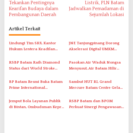
v
Tekankan Pentingnya
Listrik, PLN Batam
Kearifan Budaya dalam
Jadwalkan Pemadaman di
i
Pembangunan Daerah
Sejumlah Lokasi
g
a
Artikel Terkait
s
i
Lindungi Tim SK4, Kantor
JNE Tanjungpinang Dorong
Hukum Lentera Keadilan
Akselerasi Digital UMKM
p
Laporkan Dugaan
Lewat AIM ASEAN Roadshow
o
Perlawanan ke Petugas di
2026
RSBP Batam Raih Diamond
Pasokan Air Waduk Nongsa
s
Bukik Batarah
Status dari World Stroke
Menyusut, Air Batam Hilir
Organization untuk
Optimalkan Rekayasa Suplai
Penanganan Stroke
Antar-IPAM
BP Batam Resmi Buka Batam
Sambut HUT RI, Grand
Berstandar Internasional
Prime International
Mercure Batam Centre Gelar
Grassroot Football Festival
Promo Kuliner ‘Flavours of
2026 di Stadion Temenggung
Nusantara’
Jemput Bola Layanan Publik
RSBP Batam dan BPOM
Abdul Jamal
di Bintan, Ombudsman Kepri
Perkuat Sinergi Pengawasan
Serap Keluhan Bansos hingga
Distribusi Obat dan
Solar Nelayan
Pelayanan Kefarmasian