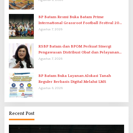
Agustus 8, 2026
BP Batam Resmi Buka Batam Prime
International Grassroot Football Festival 2026
di Stadion Temenggung Abdul Jamal
Agustus 7, 2026
RSBP Batam dan BPOM Perkuat Sinergi
Pengawasan Distribusi Obat dan Pelayanan
Kefarmasian
Agustus 7, 2026
BP Batam Buka Layanan Alokasi Tanah
Reguler Berbasis Digital Melalui LMS
Agustus 6, 2026
Recent Post