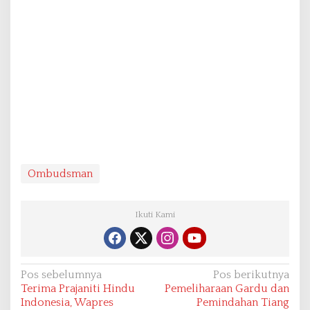
Ombudsman
Ikuti Kami
N
Pos sebelumnya
Pos berikutnya
Terima Prajaniti Hindu
Pemeliharaan Gardu dan
a
Indonesia, Wapres
Pemindahan Tiang