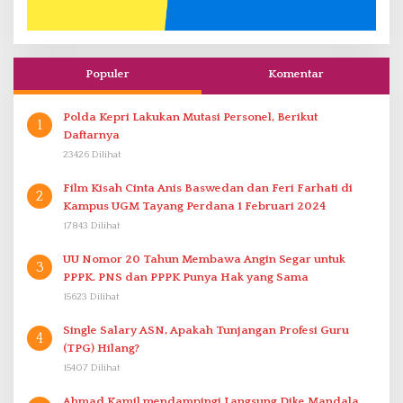
Populer
Komentar
Polda Kepri Lakukan Mutasi Personel, Berikut
1
Daftarnya
23426 Dilihat
Film Kisah Cinta Anis Baswedan dan Feri Farhati di
2
Kampus UGM Tayang Perdana 1 Februari 2024
17843 Dilihat
UU Nomor 20 Tahun Membawa Angin Segar untuk
3
PPPK. PNS dan PPPK Punya Hak yang Sama
15623 Dilihat
Single Salary ASN, Apakah Tunjangan Profesi Guru
4
(TPG) Hilang?
15407 Dilihat
Ahmad Kamil mendampingi Langsung Dike Mandala