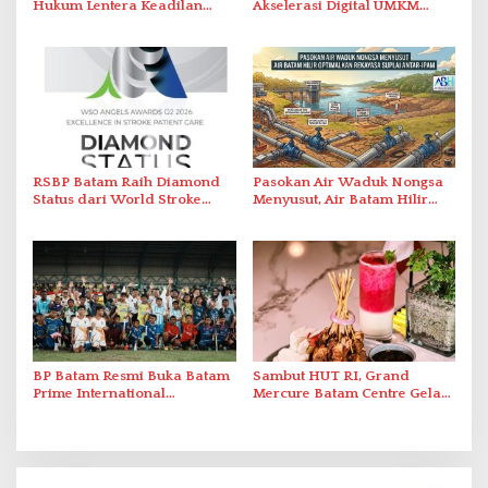
Hukum Lentera Keadilan
Akselerasi Digital UMKM
Laporkan Dugaan
Lewat AIM ASEAN Roadshow
Perlawanan ke Petugas di
2026
Bukik Batarah
RSBP Batam Raih Diamond
Pasokan Air Waduk Nongsa
Status dari World Stroke
Menyusut, Air Batam Hilir
Organization untuk
Optimalkan Rekayasa Suplai
Penanganan Stroke
Antar-IPAM
Berstandar Internasional
BP Batam Resmi Buka Batam
Sambut HUT RI, Grand
Prime International
Mercure Batam Centre Gelar
Grassroot Football Festival
Promo Kuliner ‘Flavours of
2026 di Stadion Temenggung
Nusantara’
Abdul Jamal