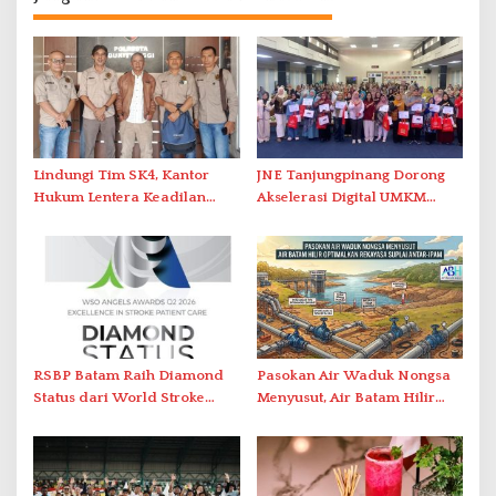
Lindungi Tim SK4, Kantor
JNE Tanjungpinang Dorong
Hukum Lentera Keadilan
Akselerasi Digital UMKM
Laporkan Dugaan
Lewat AIM ASEAN Roadshow
Perlawanan ke Petugas di
2026
Bukik Batarah
RSBP Batam Raih Diamond
Pasokan Air Waduk Nongsa
Status dari World Stroke
Menyusut, Air Batam Hilir
Organization untuk
Optimalkan Rekayasa Suplai
Penanganan Stroke
Antar-IPAM
Berstandar Internasional