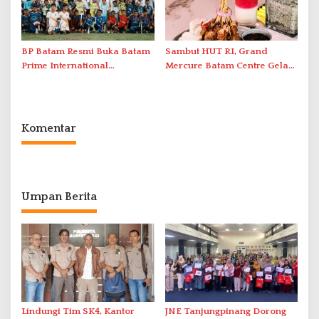
BP Batam Resmi Buka Batam
Sambut HUT RI, Grand
Prime International
Mercure Batam Centre Gelar
Grassroot Football Festival
Promo Kuliner ‘Flavours of
2026 di Stadion Temenggung
Nusantara’
Abdul Jamal
Komentar
Umpan Berita
Lindungi Tim SK4, Kantor
JNE Tanjungpinang Dorong