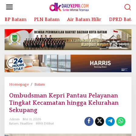
L
e
w
BP Batam
PLN Batam
Air Batam Hilir
DPRD Bata
a
t
i
k
e
k
o
n
t
e
n
Homepage
/
Batam
O
m
Ombudsman Kepri Pantau Pelayanan
b
Tingkat Kecamatan hingga Kelurahan
u
d
Sekupang
s
Admin
Mei 11, 2026
m
Batam
,
Headline
8861 Dilihat
a
n