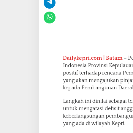
m
b
u
d
s
m
a
n
I
n
Dailykepri.com | Batam
– P
g
Indonesia Provinsi Kepulaua
a
positif terhadap rencana Pe
t
yang akan mengajukan pinja
k
a
kepada Pembangunan Daerah J
n
B
Langkah ini dinilai sebagai 
a
untuk mengatasi defisit ang
t
keberlangsungan pembanguna
a
s
yang ada di wilayah Kepri.
a