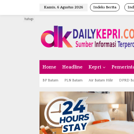
L
Kamis, 6 Agustus 2026
Indeks Berita
Ind
e
w
tutup
a
t
i
k
e
k
o
n
Home
Headline
Kepri
Pemerint
t
e
n
BP Batam
PLN Batam
Air Batam Hilir
DPRD B