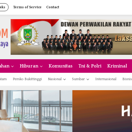
eks
Terms of Service
Contact
ahan
Hiburan
Komunitas
Tni & Polri
Kriminal
atam
Pemko Bukittinggi
Nasional
Sumbar
Internasional
Bisnis