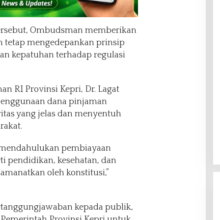
tersebut, Ombudsman memberikan
tah tetap mengedepankan prinsip
 dan kepatuhan terhadap regulasi
 RI Provinsi Kepri, Dr. Lagat
penggunaan dana pinjaman
ritas yang jelas dan menyentuh
rakat.
ib mendahulukan pembiayaan
ti pendidikan, kesehatan, dan
amanatkan oleh konstitusi,”
pertanggungjawaban kepada publik,
emerintah Provinsi Kepri untuk