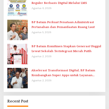
Reguler Berbasis Digital Melalui LMS
Agustus 6, 2026
BP Batam Perkuat Penataan Administrasi
Pertanahan dan Pemanfaatan Ruang Laut
Agustus 5, 2026
BP Batam Komitmen Siapkan Generasi Unggul
Lewat Sekolah Terintegrasi Merah Putih
Agustus 2, 2026
Akselerasi Transformasi Digital, BP Batam
Kembangkan Super Apps untuk Layanan
Terpadu
Agustus 2, 2026
Recent Post