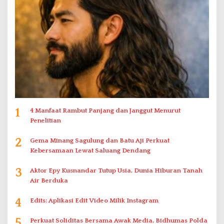
1
4 Manfaat Rambut Panjang dan Janggut Menurut
Penelitian
2
Gema Minang Sagulung dan Batu Aji Perkuat
Kebersamaan Lewat Saluang Dendang
3
Aktor Epy Kusnandar Tutup Usia, Dunia Hiburan Tanah
Air Berduka
4
Edits: Aplikasi Edit Video Milik Instagram
5
Perkuat Soliditas Bersama Awak Media, Bidhumas Polda