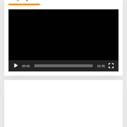
Pemutar
Video
00:00
02:35