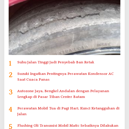
1
Suhu Jalan Tinggi Jadi Penyebab Ban Retak
2
Suzuki Ingatkan Pentingnya Perawatan Kondensor AC
Saat Cuaca Panas
3
Autozone Jaya, Bengkel Andalan dengan Pelayanan
Lengkap di Pasar Tiban Center Batam
4
Perawatan Mobil Tua di Pagi Hari, Kunci Ketangguhan di
Jalan
5
Flushing Oli Transmisi Mobil Matic Sebaiknya Dilakukan