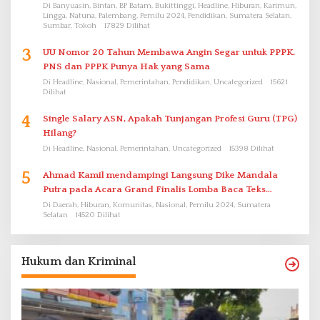
Di Banyuasin, Bintan, BP Batam, Bukittinggi, Headline, Hiburan, Karimun,
Lingga, Natuna, Palembang, Pemilu 2024, Pendidikan, Sumatera Selatan,
Sumbar, Tokoh
17829 Dilihat
3
UU Nomor 20 Tahun Membawa Angin Segar untuk PPPK.
PNS dan PPPK Punya Hak yang Sama
Di Headline, Nasional, Pemerintahan, Pendidikan, Uncategorized
15621
Dilihat
4
Single Salary ASN, Apakah Tunjangan Profesi Guru (TPG)
Hilang?
Di Headline, Nasional, Pemerintahan, Uncategorized
15398 Dilihat
5
Ahmad Kamil mendampingi Langsung Dike Mandala
Putra pada Acara Grand Finalis Lomba Baca Teks
Proklamasi Mirip Bung Karno di Bali
Di Daerah, Hiburan, Komunitas, Nasional, Pemilu 2024, Sumatera
Selatan
14520 Dilihat
Hukum dan Kriminal