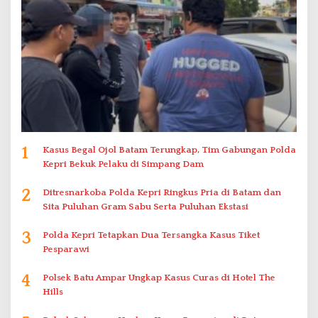
1
Kasus Begal Ojol Batam Terungkap, Tim Gabungan Polda
Kepri Bekuk Pelaku di Simpang Dam
2
Ditresnarkoba Polda Kepri Ringkus Pria di Batam dan
Sita Puluhan Gram Sabu Serta Puluhan Ekstasi
3
Polda Kepri Tetapkan Dua Tersangka Kasus Tiket
Pesparawi
4
Polsek Batu Ampar Ungkap Kasus Curas di Hotel The
Hills