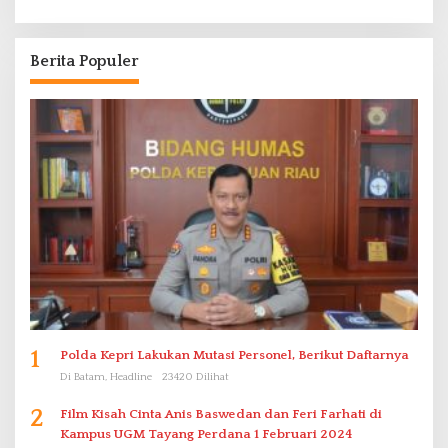
Berita Populer
1
Polda Kepri Lakukan Mutasi Personel, Berikut Daftarnya
Di Batam, Headline
23420 Dilihat
2
Film Kisah Cinta Anis Baswedan dan Feri Farhati di
Kampus UGM Tayang Perdana 1 Februari 2024