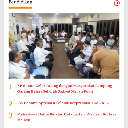
Pendidikan
1
BP Batam Gelar Dialog dengan Masyarakat Rempang –
Galang Bahas Sekolah Rakyat Merah Putih
2
PWI Batam Apresiasi Pelajar Berprestasi TKA 2026
3
Mahasiswa Uniba Belajar Hukum dari Warisan Budaya
Melayu