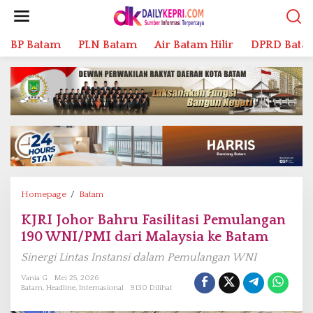
L
e
w
BP Batam
PLN Batam
Air Batam Hilir
DPRD Bata
a
t
i
k
e
k
o
n
t
e
n
Homepage
/
Batam
K
J
KJRI Johor Bahru Fasilitasi Pemulangan
R
190 WNI/PMI dari Malaysia ke Batam
I
J
Sinergi Lintas Instansi dalam Pemulangan WNI
o
h
Vania G
Mei 25, 2026
Batam
,
Headline
,
Internasional
9130 Dilihat
o
r