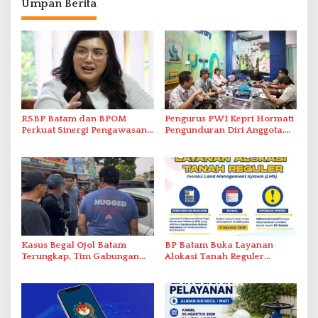
Umpan Berita
RSBP Batam dan BPOM
Pengurus PWI Kepri Hormati
Perkuat Sinergi Pengawasan
Pengunduran Diri Anggota,
Distribusi Obat dan
Segera Koordinasi
Pelayanan Kefarmasian
Administrasi ke Pusat
Kasus Begal Ojol Batam
BP Batam Buka Layanan
Terungkap, Tim Gabungan
Alokasi Tanah Reguler
Polda Kepri Bekuk Pelaku di
Berbasis Digital Melalui LMS
Simpang Dam