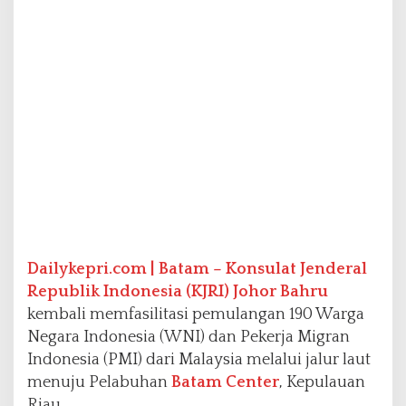
g
a
n
1
9
0
W
N
I
/
P
M
I
d
a
Dailykepri.com | Batam –
Konsulat Jenderal
r
Republik Indonesia (KJRI) Johor Bahru
i
M
kembali memfasilitasi pemulangan 190 Warga
a
Negara Indonesia (WNI) dan Pekerja Migran
l
Indonesia (PMI) dari Malaysia melalui jalur laut
a
menuju Pelabuhan
Batam Center
, Kepulauan
y
s
Riau.