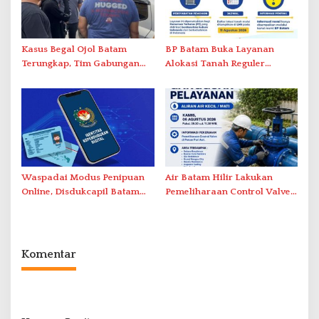
Kasus Begal Ojol Batam
BP Batam Buka Layanan
Terungkap, Tim Gabungan
Alokasi Tanah Reguler
Polda Kepri Bekuk Pelaku di
Berbasis Digital Melalui LMS
Simpang Dam
Waspadai Modus Penipuan
Air Batam Hilir Lakukan
Online, Disdukcapil Batam
Pemeliharaan Control Valve,
Tegaskan Aktivasi IKD Wajib
Ini Daftar Area Terdampak
Tatap Muka
Komentar