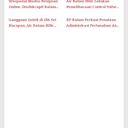
Waspadai Modus Penipuan
Air Batam Hilir Lakukan
Online, Disdukcapil Batam
Pemeliharaan Control Valve,
Tegaskan Aktivasi IKD Wajib
Ini Daftar Area Terdampak
Tatap Muka
Gangguan Listrik di IPA Sei
BP Batam Perkuat Penataan
Harapan, Air Batam Hilir
Administrasi Pertanahan dan
Percepat Normalisasi
Pemanfaatan Ruang Laut
Pasokan Air