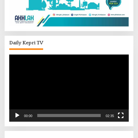
Daily Kepri TV
Pemutar
Video
00:00
02:35