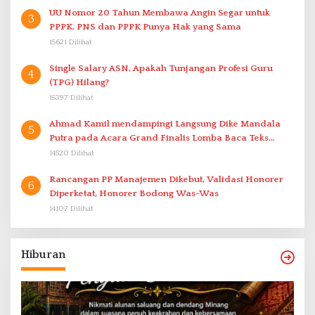
UU Nomor 20 Tahun Membawa Angin Segar untuk
3
PPPK. PNS dan PPPK Punya Hak yang Sama
15621 Dilihat
Single Salary ASN, Apakah Tunjangan Profesi Guru
4
(TPG) Hilang?
15397 Dilihat
Ahmad Kamil mendampingi Langsung Dike Mandala
5
Putra pada Acara Grand Finalis Lomba Baca Teks
Proklamasi Mirip Bung Karno di Bali
14520 Dilihat
Rancangan PP Manajemen Dikebut, Validasi Honorer
6
Diperketat, Honorer Bodong Was-Was
14107 Dilihat
Hiburan