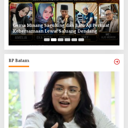
Gema Minang Sagulung dan Batu Aji Perkuat
A
Kebersamaan Lewat Saluang Dendang
H
BP Batam