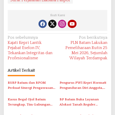
Surat Perjalanan Laksana Paspor
Ikuti Kami
N
Pos sebelumnya
Pos berikutnya
Kajati Kepri Lantik
PLN Batam Lakukan
a
Pejabat Eselon IV,
Pemeliharaan Rutin 25
v
Tekankan Integritas dan
Mei 2026, Sejumlah
Profesionalisme
Wilayah Terdampak
i
g
Artikel Terkait
a
s
RSBP Batam dan BPOM
Pengurus PWI Kepri Hormati
i
Perkuat Sinergi Pengawasan
Pengunduran Diri Anggota,
Distribusi Obat dan
Segera Koordinasi
p
Pelayanan Kefarmasian
Administrasi ke Pusat
Kasus Begal Ojol Batam
BP Batam Buka Layanan
o
Terungkap, Tim Gabungan
Alokasi Tanah Reguler
s
Polda Kepri Bekuk Pelaku di
Berbasis Digital Melalui LMS
Simpang Dam