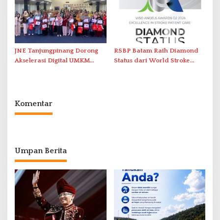
Bukik Batarah
JNE Tanjungpinang Dorong
RSBP Batam Raih Diamond
Akselerasi Digital UMKM
Status dari World Stroke
Lewat AIM ASEAN Roadshow
Organization untuk
2026
Penanganan Stroke
Berstandar Internasional
Komentar
Umpan Berita