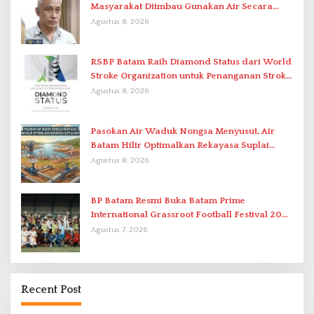
Masyarakat Diimbau Gunakan Air Secara
Bijak
Agustus 8, 2026
RSBP Batam Raih Diamond Status dari World
Stroke Organization untuk Penanganan Stroke
Berstandar Internasional
Agustus 8, 2026
Pasokan Air Waduk Nongsa Menyusut, Air
Batam Hilir Optimalkan Rekayasa Suplai
Antar-IPAM
Agustus 8, 2026
BP Batam Resmi Buka Batam Prime
International Grassroot Football Festival 2026
di Stadion Temenggung Abdul Jamal
Agustus 7, 2026
Recent Post