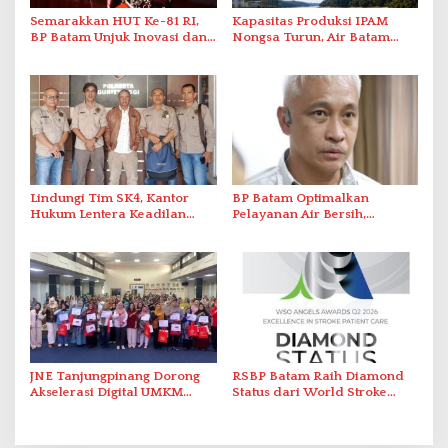
Semarakkan HUT Ke-81 RI,
Kapasitas Produksi IPAM
BP Batam Unjuk Inovasi dan
Nongsa Turun, Air Batam
Sinergi Pembangunan dalam
Hilir Imbau Pelanggan Hemat
Pawai Pembangunan
Air
Lindungi Tim SK4, Kantor
BP Batam Optimalkan
Hukum Lentera Keadilan
Pelayanan Air Bersih,
Laporkan Dugaan
Masyarakat Diimbau
Perlawanan ke Petugas di
Gunakan Air Secara Bijak
Bukik Batarah
JNE Tanjungpinang Dorong
RSBP Batam Raih Diamond
Akselerasi Digital UMKM
Status dari World Stroke
Lewat AIM ASEAN Roadshow
Organization untuk
2026
Penanganan Stroke
Berstandar Internasional