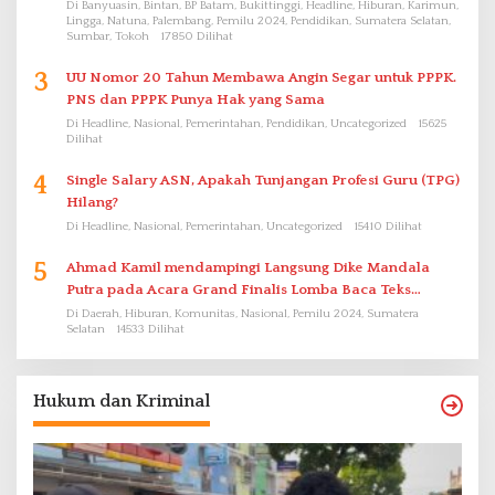
Di Banyuasin, Bintan, BP Batam, Bukittinggi, Headline, Hiburan, Karimun,
Lingga, Natuna, Palembang, Pemilu 2024, Pendidikan, Sumatera Selatan,
Sumbar, Tokoh
17850 Dilihat
3
UU Nomor 20 Tahun Membawa Angin Segar untuk PPPK.
PNS dan PPPK Punya Hak yang Sama
Di Headline, Nasional, Pemerintahan, Pendidikan, Uncategorized
15625
Dilihat
4
Single Salary ASN, Apakah Tunjangan Profesi Guru (TPG)
Hilang?
Di Headline, Nasional, Pemerintahan, Uncategorized
15410 Dilihat
5
Ahmad Kamil mendampingi Langsung Dike Mandala
Putra pada Acara Grand Finalis Lomba Baca Teks
Proklamasi Mirip Bung Karno di Bali
Di Daerah, Hiburan, Komunitas, Nasional, Pemilu 2024, Sumatera
Selatan
14533 Dilihat
Hukum dan Kriminal