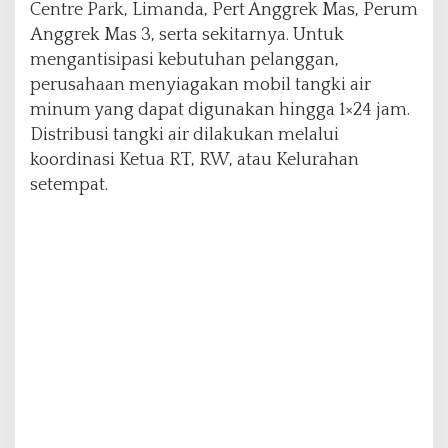
e
Centre Park, Limanda, Pert Anggrek Mas, Perum
n
Anggrek Mas 3, serta sekitarnya. Untuk
t
mengantisipasi kebutuhan pelanggan,
a
perusahaan menyiagakan mobil tangki air
r
a
minum yang dapat digunakan hingga 1×24 jam.
Distribusi tangki air dilakukan melalui
koordinasi Ketua RT, RW, atau Kelurahan
setempat.