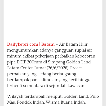
L
a
y
a
n
a
n
A
i
Dailykepri.com | Batam
– Air Batam Hilir
r
mengumumkan adanya gangguan suplai air
T
e
minum akibat pekerjaan perbaikan kebocoran
r
pipa DCIP 200mm di Simpang Golden Land,
g
Batam Center, Jumat (26/6/2026). Proses
a
perbaikan yang sedang berlangsung
n
g
berdampak pada aliran air yang kecil hingga
g
terhenti sementara di sejumlah kawasan.
u
S
Wilayah terdampak meliputi Golden Land, Pulo
e
Mas, Pondok Indah, Wisma Buana Indah,
m