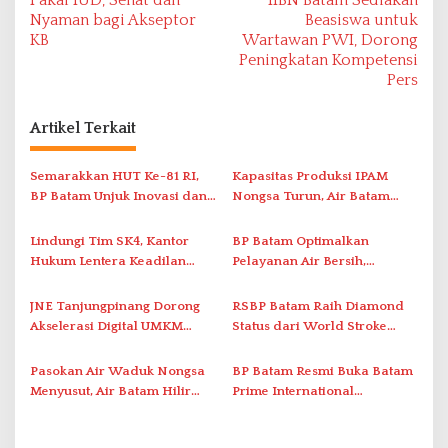
a
Nyaman bagi Akseptor
Beasiswa untuk
v
KB
Wartawan PWI, Dorong
Peningkatan Kompetensi
i
Pers
g
a
Artikel Terkait
s
i
Semarakkan HUT Ke-81 RI,
Kapasitas Produksi IPAM
BP Batam Unjuk Inovasi dan
Nongsa Turun, Air Batam
p
Sinergi Pembangunan dalam
Hilir Imbau Pelanggan Hemat
o
Pawai Pembangunan
Air
Lindungi Tim SK4, Kantor
BP Batam Optimalkan
s
Hukum Lentera Keadilan
Pelayanan Air Bersih,
Laporkan Dugaan
Masyarakat Diimbau
Perlawanan ke Petugas di
Gunakan Air Secara Bijak
JNE Tanjungpinang Dorong
RSBP Batam Raih Diamond
Bukik Batarah
Akselerasi Digital UMKM
Status dari World Stroke
Lewat AIM ASEAN Roadshow
Organization untuk
2026
Penanganan Stroke
Pasokan Air Waduk Nongsa
BP Batam Resmi Buka Batam
Berstandar Internasional
Menyusut, Air Batam Hilir
Prime International
Optimalkan Rekayasa Suplai
Grassroot Football Festival
Antar-IPAM
2026 di Stadion Temenggung