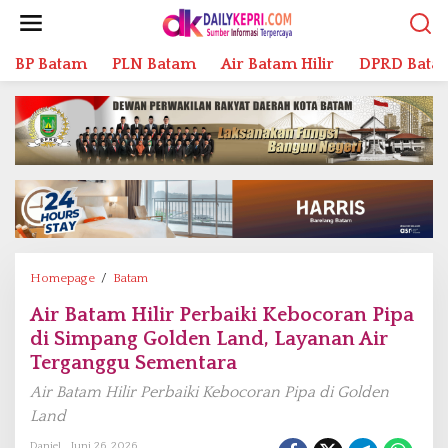
L
e
w
BP Batam
PLN Batam
Air Batam Hilir
DPRD Bata
a
t
i
k
e
k
o
n
t
e
n
Homepage
/
Batam
A
i
Air Batam Hilir Perbaiki Kebocoran Pipa
r
di Simpang Golden Land, Layanan Air
B
a
Terganggu Sementara
t
Air Batam Hilir Perbaiki Kebocoran Pipa di Golden
a
Land
m
H
Daniel
Juni 26, 2026