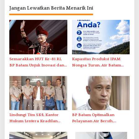
Jangan Lewatkan Berita Menarik Ini
Semarakkan HUT Ke-81 RI,
Kapasitas Produksi IPAM
BP Batam Unjuk Inovasi dan
Nongsa Turun, Air Batam
Sinergi Pembangunan dalam
Hilir Imbau Pelanggan Hemat
Pawai Pembangunan
Air
Lindungi Tim SK4, Kantor
BP Batam Optimalkan
Hukum Lentera Keadilan
Pelayanan Air Bersih,
Laporkan Dugaan
Masyarakat Diimbau
Perlawanan ke Petugas di
Gunakan Air Secara Bijak