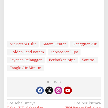
Air Batam Hilir
Batam Center
Gangguan Air
Golden Land Batam
Kebocoran Pipa
Layanan Pelanggan
Perbaikan pipa
Sanitasi
Tangki Air Minum
Ikuti Kami
N
Pos sebelumnya
Pos berikutnya
Pakai IUD, Sehat dan
IIBN Batam Sediakan