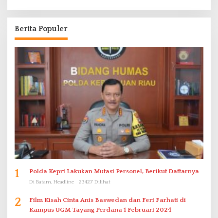
Berita Populer
1
Polda Kepri Lakukan Mutasi Personel, Berikut Daftarnya
Di Batam, Headline
23427 Dilihat
2
Film Kisah Cinta Anis Baswedan dan Feri Farhati di
Kampus UGM Tayang Perdana 1 Februari 2024