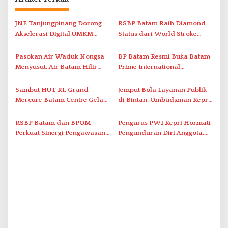
g
a
JNE Tanjungpinang Dorong
RSBP Batam Raih Diamond
s
Akselerasi Digital UMKM
Status dari World Stroke
i
Lewat AIM ASEAN Roadshow
Organization untuk
2026
Penanganan Stroke
p
Pasokan Air Waduk Nongsa
BP Batam Resmi Buka Batam
Berstandar Internasional
Menyusut, Air Batam Hilir
Prime International
o
Optimalkan Rekayasa Suplai
Grassroot Football Festival
s
Antar-IPAM
2026 di Stadion Temenggung
Sambut HUT RI, Grand
Jemput Bola Layanan Publik
Abdul Jamal
Mercure Batam Centre Gelar
di Bintan, Ombudsman Kepri
Promo Kuliner ‘Flavours of
Serap Keluhan Bansos hingga
Nusantara’
Solar Nelayan
RSBP Batam dan BPOM
Pengurus PWI Kepri Hormati
Perkuat Sinergi Pengawasan
Pengunduran Diri Anggota,
Distribusi Obat dan
Segera Koordinasi
Pelayanan Kefarmasian
Administrasi ke Pusat