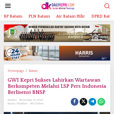
L
e
w
BP Batam
PLN Batam
Air Batam Hilir
DPRD Bata
a
t
i
k
e
k
o
n
t
e
n
Homepage
/
Batam
G
W
GWI Kepri Sukses Lahirkan Wartawan
I
Berkompeten Melalui LSP Pers Indonesia
K
e
Berlisensi BNSP
p
Redaksi
November 15, 2022
r
Batam
,
Headline
861 Dilihat
i
S