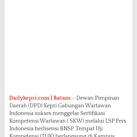
e
r
k
o
m
p
e
t
e
n
M
e
l
a
l
u
Dailykepri.com | Batam
– Dewan Pimpinan
i
L
Daerah (DPD) Kepri Gabungan Wartawan
S
Indonesia sukses menggelar Sertifikasi
P
Kompetensi Wartawan ( SKW) melalui LSP Pers
P
Indonesia berlisensi BNSP. Tempat Uji
e
r
Kompetensi (TUK) berlangsung di Kampus