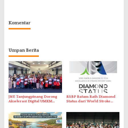
Promo Kuliner ‘Flavours of
Serap Keluhan Bansos hingga
Nusantara’
Solar Nelayan
Komentar
Umpan Berita
JNE Tanjungpinang Dorong
RSBP Batam Raih Diamond
Akselerasi Digital UMKM
Status dari World Stroke
Lewat AIM ASEAN Roadshow
Organization untuk
2026
Penanganan Stroke
Berstandar Internasional