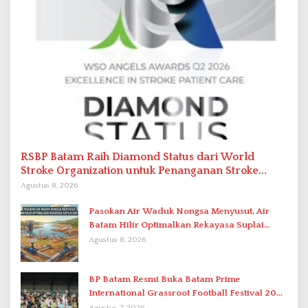
RSBP Batam Raih Diamond Status dari World
Stroke Organization untuk Penanganan Stroke
Berstandar Internasional
Agustus 8, 2026
Pasokan Air Waduk Nongsa Menyusut, Air
Batam Hilir Optimalkan Rekayasa Suplai
Antar-IPAM
Agustus 8, 2026
BP Batam Resmi Buka Batam Prime
International Grassroot Football Festival 2026
di Stadion Temenggung Abdul Jamal
Agustus 7, 2026