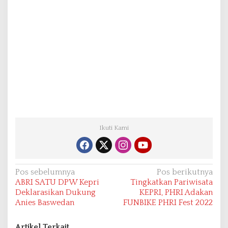
Ikuti Kami
N
Pos sebelumnya
Pos berikutnya
ABRI SATU DPW Kepri
Tingkatkan Pariwisata
a
Deklarasikan Dukung
KEPRI, PHRI Adakan
v
Anies Baswedan
FUNBIKE PHRI Fest 2022
i
Artikel Terkait