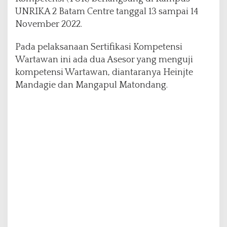
s
UNRIKA 2 Batam Centre tanggal 13 sampai 14
I
November 2022.
n
d
Pada pelaksanaan Sertifikasi Kompetensi
o
n
Wartawan ini ada dua Asesor yang menguji
e
kompetensi Wartawan, diantaranya Heinjte
s
Mandagie dan Mangapul Matondang.
i
a
B
e
r
l
i
s
e
n
s
i
B
N