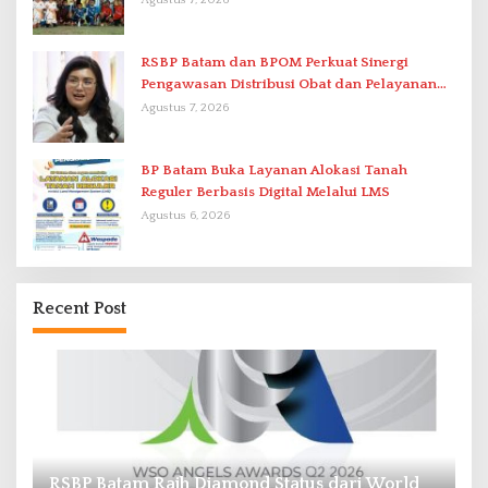
RSBP Batam dan BPOM Perkuat Sinergi
Pengawasan Distribusi Obat dan Pelayanan
Kefarmasian
Agustus 7, 2026
BP Batam Buka Layanan Alokasi Tanah
Reguler Berbasis Digital Melalui LMS
Agustus 6, 2026
Recent Post
RSBP Batam Raih Diamond Status dari World
P