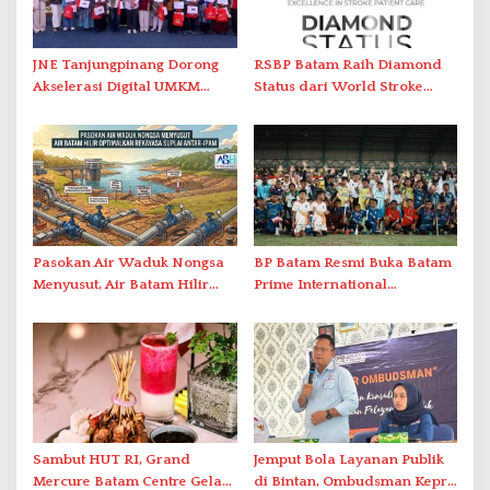
JNE Tanjungpinang Dorong
RSBP Batam Raih Diamond
Akselerasi Digital UMKM
Status dari World Stroke
Lewat AIM ASEAN Roadshow
Organization untuk
2026
Penanganan Stroke
Berstandar Internasional
Pasokan Air Waduk Nongsa
BP Batam Resmi Buka Batam
Menyusut, Air Batam Hilir
Prime International
Optimalkan Rekayasa Suplai
Grassroot Football Festival
Antar-IPAM
2026 di Stadion Temenggung
Abdul Jamal
Sambut HUT RI, Grand
Jemput Bola Layanan Publik
Mercure Batam Centre Gelar
di Bintan, Ombudsman Kepri