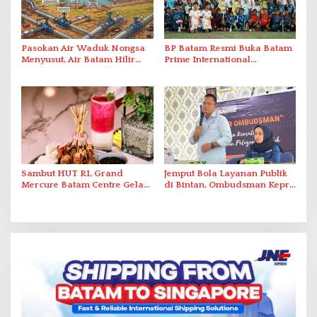
Pasokan Air Waduk Nongsa
BP Batam Resmi Buka Batam
Menyusut, Air Batam Hilir
Prime International
Optimalkan Rekayasa Suplai
Grassroot Football Festival
Antar-IPAM
2026 di Stadion Temenggung
Abdul Jamal
Sambut HUT RI, Grand
Jemput Bola Layanan Publik
Mercure Batam Centre Gelar
di Bintan, Ombudsman Kepri
Promo Kuliner ‘Flavours of
Serap Keluhan Bansos hingga
Nusantara’
Solar Nelayan