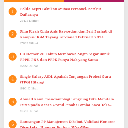
Polda Kepri Lakukan Mutasi Personel, Berikut
1
Daftarnya
23422 Dilihat
Film Kisah Cinta Anis Baswedan dan Feri Farhati di
2
Kampus UGM Tayang Perdana 1 Februari 2024
17835 Dilihat
UU Nomor 20 Tahun Membawa Angin Segar untuk
3
PPPK. PNS dan PPPK Punya Hak yang Sama
15622 Dilihat
Single Salary ASN, Apakah Tunjangan Profesi Guru
4
(TPG) Hilang?
15401 Dilihat
Ahmad Kamil mendampingi Langsung Dike Mandala
5
Putra pada Acara Grand Finalis Lomba Baca Teks
Proklamasi Mirip Bung Karno di Bali
14528 Dilihat
Rancangan PP Manajemen Dikebut, Validasi Honorer
6
Diperketat, Honorer Bodong Was-Was