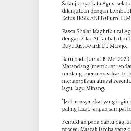
Selanjutnya kata Agus, sekit
dilanjutkan dengan Lomba H
Ketua IKSB, AKPB (Purn) H.
Pasca Shalat Maghrib urai Ag
dengan Zikir At Taubah dan 
Buya Ristawardi DT Marajo.
Baru pada Jumat 19 Mei 2023
Marandang (membuat rendang
rendang, menu masakan terlez
menampilkan atraksi kesenian
lagu-lagu Minang.
“Jadi, masyarakat yang ingi
paling lezat, jangan sampai l
Kemudian pada Sabtu pagi 20
prosesi Maarak Jamba yang d