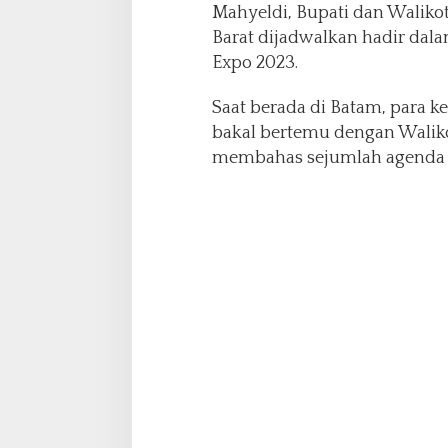
Mahyeldi, Bupati dan Waliko
a
d
Barat dijadwalkan hadir dal
w
Expo 2023.
a
l
Saat berada di Batam, para k
k
bakal bertemu dengan Wali
a
n
membahas sejumlah agenda k
H
a
d
i
r
i
I
R
G
E
2
0
2
3