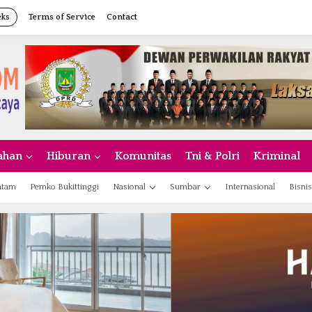
eks
Terms of Service
Contact
ahan
Hiburan
Komunitas
Tni & Polri
Kriminal
atam
Pemko Bukittinggi
Nasional
Sumbar
Internasional
Bisnis