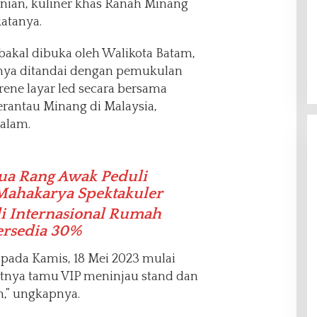
nian, kuliner khas Ranah Minang
katanya.
 bakal dibuka oleh Walikota Batam,
nya ditandai dengan pemukulan
ene layar led secara bersama
antau Minang di Malaysia,
alam.
ua Rang Awak Peduli
Mahakarya Spektakuler
i Internasional Rumah
ersedia 30%
pada Kamis, 18 Mei 2023 mulai
utnya tamu VIP meninjau stand dan
n,” ungkapnya.