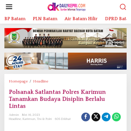
L
e
w
BP Batam
PLN Batam
Air Batam Hilir
DPRD Bata
a
t
i
k
e
k
o
n
t
e
n
Homepage
/
Headline
P
o
Polsanak Satlantas Polres Karimun
l
Tanamkan Budaya Disiplin Berlalu
s
a
Lintas
n
Admin
Mei 16, 2023
a
Headline
,
Karimun
,
Tni & Polri
605 Dilihat
k
S