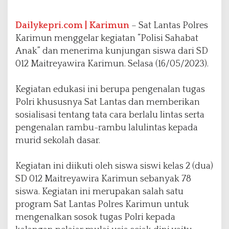
a
n
a
Dailykepri.com | Karimun
– Sat Lantas Polres
m
Karimun menggelar kegiatan “Polisi Sahabat
k
Anak” dan menerima kunjungan siswa dari SD
a
012 Maitreyawira Karimun. Selasa (16/05/2023).
n
B
u
Kegiatan edukasi ini berupa pengenalan tugas
d
Polri khususnya Sat Lantas dan memberikan
a
sosialisasi tentang tata cara berlalu lintas serta
y
a
pengenalan rambu-rambu lalulintas kepada
D
murid sekolah dasar.
i
s
Kegiatan ini diikuti oleh siswa siswi kelas 2 (dua)
i
p
SD 012 Maitreyawira Karimun sebanyak 78
l
siswa. Kegiatan ini merupakan salah satu
i
program Sat Lantas Polres Karimun untuk
n
mengenalkan sosok tugas Polri kepada
B
e