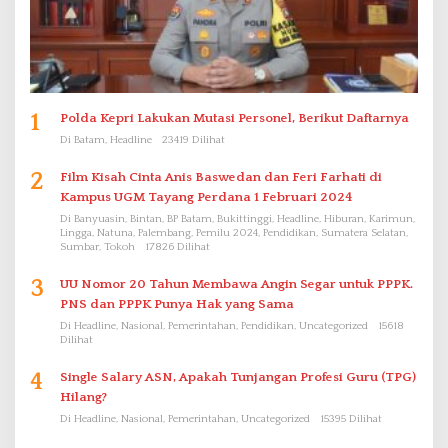
1
Polda Kepri Lakukan Mutasi Personel, Berikut Daftarnya
Di Batam, Headline
23419 Dilihat
2
Film Kisah Cinta Anis Baswedan dan Feri Farhati di
Kampus UGM Tayang Perdana 1 Februari 2024
Di Banyuasin, Bintan, BP Batam, Bukittinggi, Headline, Hiburan, Karimun,
Lingga, Natuna, Palembang, Pemilu 2024, Pendidikan, Sumatera Selatan,
Sumbar, Tokoh
17826 Dilihat
3
UU Nomor 20 Tahun Membawa Angin Segar untuk PPPK.
PNS dan PPPK Punya Hak yang Sama
Di Headline, Nasional, Pemerintahan, Pendidikan, Uncategorized
15618
Dilihat
4
Single Salary ASN, Apakah Tunjangan Profesi Guru (TPG)
Hilang?
Di Headline, Nasional, Pemerintahan, Uncategorized
15395 Dilihat