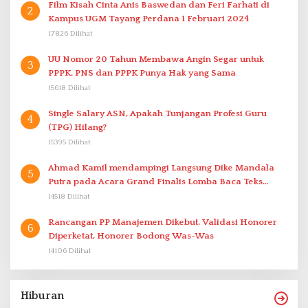
Film Kisah Cinta Anis Baswedan dan Feri Farhati di
2
Kampus UGM Tayang Perdana 1 Februari 2024
17826 Dilihat
UU Nomor 20 Tahun Membawa Angin Segar untuk
3
PPPK. PNS dan PPPK Punya Hak yang Sama
15618 Dilihat
Single Salary ASN, Apakah Tunjangan Profesi Guru
4
(TPG) Hilang?
15395 Dilihat
Ahmad Kamil mendampingi Langsung Dike Mandala
5
Putra pada Acara Grand Finalis Lomba Baca Teks
Proklamasi Mirip Bung Karno di Bali
14518 Dilihat
Rancangan PP Manajemen Dikebut, Validasi Honorer
6
Diperketat, Honorer Bodong Was-Was
14106 Dilihat
Hiburan