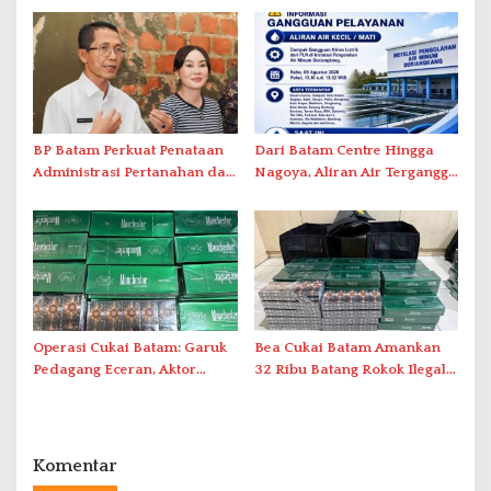
Tatap Muka
BP Batam Perkuat Penataan
Dari Batam Centre Hingga
Administrasi Pertanahan dan
Nagoya, Aliran Air Terganggu
Pemanfaatan Ruang Laut
Akibat Listrik Padam di IPA
Duriangkang
Operasi Cukai Batam: Garuk
Bea Cukai Batam Amankan
Pedagang Eceran, Aktor
32 Ribu Batang Rokok Ilegal
Intelektual Rokok Ilegal Tak
dalam Operasi Cukai
Tersentuh?
Komentar