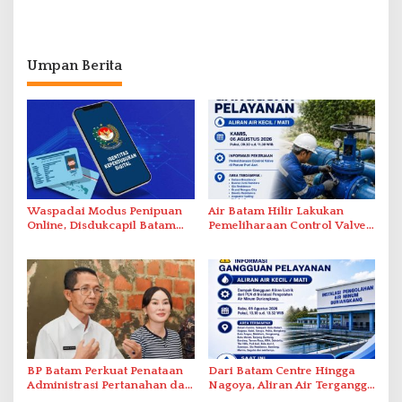
Umpan Berita
Waspadai Modus Penipuan
Air Batam Hilir Lakukan
Online, Disdukcapil Batam
Pemeliharaan Control Valve,
Tegaskan Aktivasi IKD Wajib
Ini Daftar Area Terdampak
Tatap Muka
BP Batam Perkuat Penataan
Dari Batam Centre Hingga
Administrasi Pertanahan dan
Nagoya, Aliran Air Terganggu
Pemanfaatan Ruang Laut
Akibat Listrik Padam di IPA