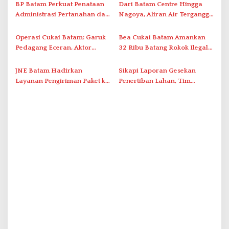
o
Tatap Muka
BP Batam Perkuat Penataan
Dari Batam Centre Hingga
s
Administrasi Pertanahan dan
Nagoya, Aliran Air Terganggu
Pemanfaatan Ruang Laut
Akibat Listrik Padam di IPA
Duriangkang
Operasi Cukai Batam: Garuk
Bea Cukai Batam Amankan
Pedagang Eceran, Aktor
32 Ribu Batang Rokok Ilegal
Intelektual Rokok Ilegal Tak
dalam Operasi Cukai
Tersentuh?
JNE Batam Hadirkan
Sikapi Laporan Gesekan
Layanan Pengiriman Paket ke
Penertiban Lahan, Tim
Singapura Mulai Rp100 Ribu
Hukum Terlapor Memenuhi
Undangan Klarifikasi Polresta
Bukittinggi