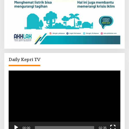
Daily Kepri TV
Pemutar
Video
00:00
02:35