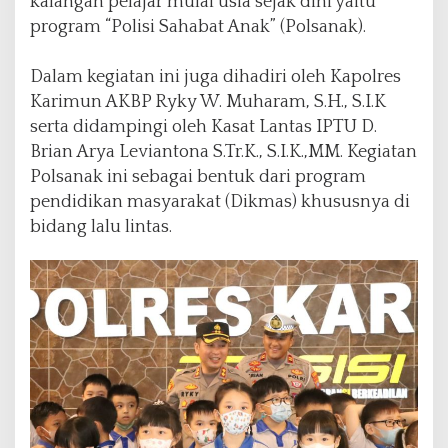
kalangan pelajar mulai usia sejak dini yaitu
r
program “Polisi Sahabat Anak” (Polsanak).
l
a
Dalam kegiatan ini juga dihadiri oleh Kapolres
l
u
Karimun AKBP Ryky W. Muharam, S.H., S.I.K
L
serta didampingi oleh Kasat Lantas IPTU D.
i
Brian Arya Leviantona S.Tr.K., S.I.K.,MM. Kegiatan
n
Polsanak ini sebagai bentuk dari program
t
a
pendidikan masyarakat (Dikmas) khususnya di
s
bidang lalu lintas.