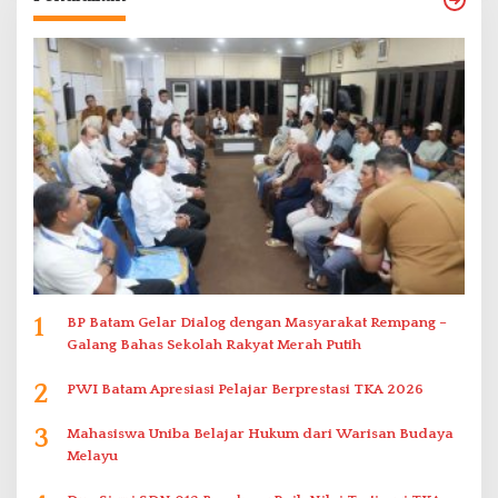
1
BP Batam Gelar Dialog dengan Masyarakat Rempang –
Galang Bahas Sekolah Rakyat Merah Putih
2
PWI Batam Apresiasi Pelajar Berprestasi TKA 2026
3
Mahasiswa Uniba Belajar Hukum dari Warisan Budaya
Melayu