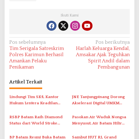
Ikuti Kami
N
Pos sebelumnya
Pos berikutnya
Tim Serigala Satreskrim
Harlah Keluarga Kendal,
a
Polres Karimun Berhasil
Amsakar Ajak Teguhkan
v
Amankan Pelaku
Spirit Andil dalam
Penikaman
Pembangunan
i
g
Artikel Terkait
a
s
Lindungi Tim SK4, Kantor
JNE Tanjungpinang Dorong
i
Hukum Lentera Keadilan
Akselerasi Digital UMKM
Laporkan Dugaan
Lewat AIM ASEAN Roadshow
p
Perlawanan ke Petugas di
2026
RSBP Batam Raih Diamond
Pasokan Air Waduk Nongsa
o
Bukik Batarah
Status dari World Stroke
Menyusut, Air Batam Hilir
s
Organization untuk
Optimalkan Rekayasa Suplai
Penanganan Stroke
Antar-IPAM
BP Batam Resmi Buka Batam
Sambut HUT RI, Grand