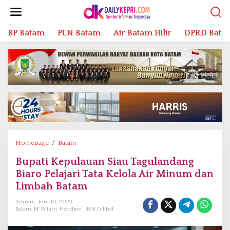
L
e
w
BP Batam
PLN Batam
Air Batam Hilir
DPRD Bata
a
t
i
k
e
k
o
n
t
e
n
Homepage
/
Batam
B
u
Bupati Kepulauan Siau Tagulandang
p
Biaro Pelajari Tata Kelola Air Minum dan
a
t
Limbah Batam
i
Admin
Juni 10, 2023
K
Batam
,
BP Batam
,
Headline
1514 Dilihat
e
p