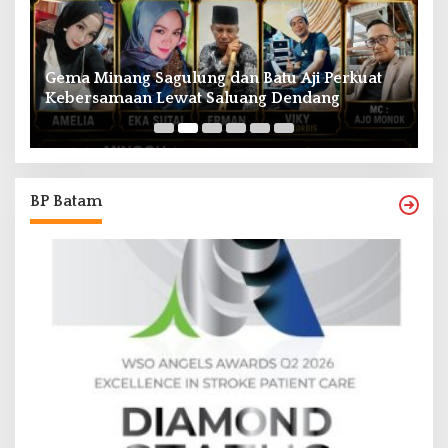
Gema Minang Sagulung dan Batu Aji Perkuat
A
Kebersamaan Lewat Saluang Dendang
H
BP Batam