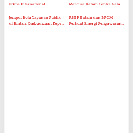
Berstandar Internasional
Prime International
Mercure Batam Centre Gelar
Grassroot Football Festival
Promo Kuliner ‘Flavours of
2026 di Stadion Temenggung
Nusantara’
Jemput Bola Layanan Publik
RSBP Batam dan BPOM
Abdul Jamal
di Bintan, Ombudsman Kepri
Perkuat Sinergi Pengawasan
Serap Keluhan Bansos hingga
Distribusi Obat dan
Solar Nelayan
Pelayanan Kefarmasian