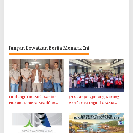
Jangan Lewatkan Berita Menarik Ini
Lindungi Tim SK4, Kantor
JNE Tanjungpinang Dorong
Hukum Lentera Keadilan
Akselerasi Digital UMKM
Laporkan Dugaan
Lewat AIM ASEAN Roadshow
Perlawanan ke Petugas di
2026
Bukik Batarah