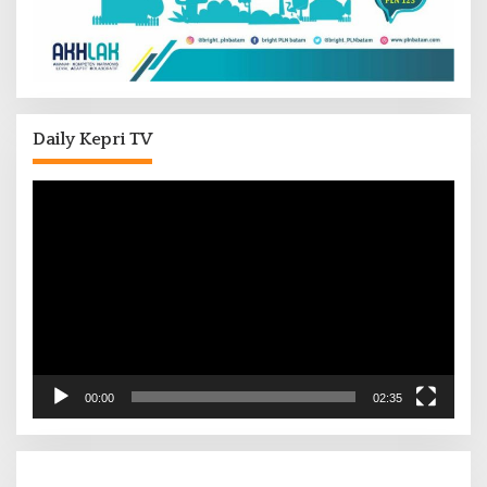
Daily Kepri TV
Pemutar
Video
00:00
02:35