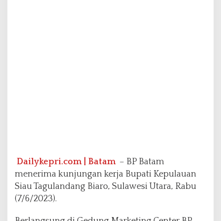
i
a
r
o
P
e
l
a
j
a
r
i
T
a
t
a
K
Dailykepri.com | Batam
– BP Batam
e
menerima kunjungan kerja Bupati Kepulauan
l
Siau Tagulandang Biaro, Sulawesi Utara, Rabu
o
(7/6/2023).
l
a
A