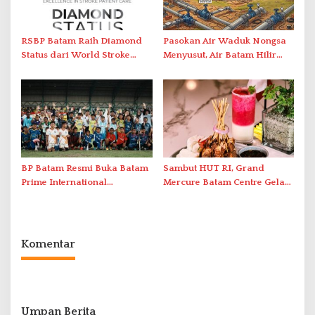
RSBP Batam Raih Diamond
Pasokan Air Waduk Nongsa
Status dari World Stroke
Menyusut, Air Batam Hilir
Organization untuk
Optimalkan Rekayasa Suplai
Penanganan Stroke
Antar-IPAM
Berstandar Internasional
BP Batam Resmi Buka Batam
Sambut HUT RI, Grand
Prime International
Mercure Batam Centre Gelar
Grassroot Football Festival
Promo Kuliner ‘Flavours of
2026 di Stadion Temenggung
Nusantara’
Abdul Jamal
Komentar
Umpan Berita