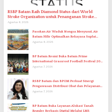
RSBP Batam Raih Diamond Status dari World
Stroke Organization untuk Penanganan Stroke
Berstandar Internasional
Agustus 8, 2026
Pasokan Air Waduk Nongsa Menyusut, Air
Batam Hilir Optimalkan Rekayasa Suplai
Antar-IPAM
Agustus 8, 2026
BP Batam Resmi Buka Batam Prime
International Grassroot Football Festival 2026
di Stadion Temenggung Abdul Jamal
Agustus 7, 2026
RSBP Batam dan BPOM Perkuat Sinergi
Pengawasan Distribusi Obat dan Pelayanan
Kefarmasian
Agustus 7, 2026
BP Batam Buka Layanan Alokasi Tanah
Reguler Berbasis Digital Melalui LMS