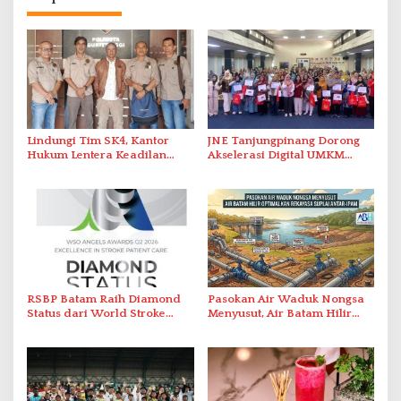
Lindungi Tim SK4, Kantor
JNE Tanjungpinang Dorong
Hukum Lentera Keadilan
Akselerasi Digital UMKM
Laporkan Dugaan
Lewat AIM ASEAN Roadshow
Perlawanan ke Petugas di
2026
Bukik Batarah
RSBP Batam Raih Diamond
Pasokan Air Waduk Nongsa
Status dari World Stroke
Menyusut, Air Batam Hilir
Organization untuk
Optimalkan Rekayasa Suplai
Penanganan Stroke
Antar-IPAM
Berstandar Internasional