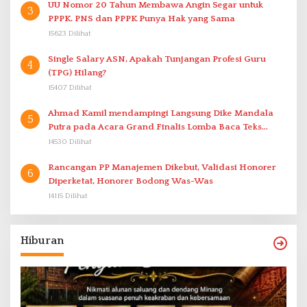
UU Nomor 20 Tahun Membawa Angin Segar untuk
3
PPPK. PNS dan PPPK Punya Hak yang Sama
15623 Dilihat
Single Salary ASN, Apakah Tunjangan Profesi Guru
4
(TPG) Hilang?
15407 Dilihat
Ahmad Kamil mendampingi Langsung Dike Mandala
5
Putra pada Acara Grand Finalis Lomba Baca Teks
Proklamasi Mirip Bung Karno di Bali
14530 Dilihat
Rancangan PP Manajemen Dikebut, Validasi Honorer
6
Diperketat, Honorer Bodong Was-Was
14115 Dilihat
Hiburan