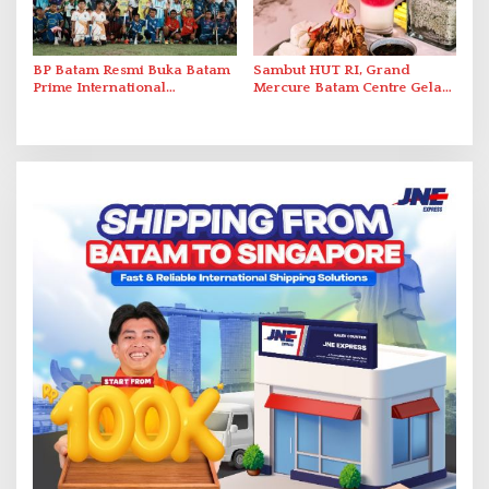
BP Batam Resmi Buka Batam
Sambut HUT RI, Grand
Prime International
Mercure Batam Centre Gelar
Grassroot Football Festival
Promo Kuliner ‘Flavours of
2026 di Stadion Temenggung
Nusantara’
Abdul Jamal