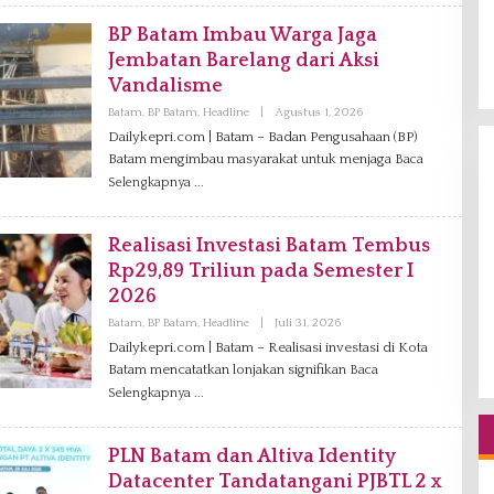
I
A
BP Batam Imbau Warga Jaga
G
Jembatan Barelang dari Aksi
Vandalisme
Batam
,
BP Batam
,
Headline
|
Agustus 1, 2026
O
L
Dailykepri.com | Batam – Badan Pengusahaan (BP)
E
Batam mengimbau masyarakat untuk menjaga
H
Baca
V
Selengkapnya
A
N
I
A
Realisasi Investasi Batam Tembus
G
Rp29,89 Triliun pada Semester I
2026
Batam
,
BP Batam
,
Headline
|
Juli 31, 2026
O
L
Dailykepri.com | Batam – Realisasi investasi di Kota
E
Batam mencatatkan lonjakan signifikan
H
Baca
V
Selengkapnya
A
N
I
A
PLN Batam dan Altiva Identity
G
Datacenter Tandatangani PJBTL 2 x