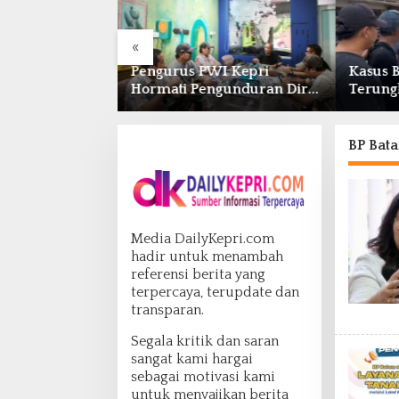
«
 dan BPOM
Pengurus PWI Kepri
Kasus 
ergi Pengawasan
Hormati Pengunduran Diri
Terung
bat dan
Anggota, Segera Koordinasi
Polda K
efarmasian
Administrasi ke Pusat
Simpa
BP Bat
Media DailyKepri.com
hadir untuk menambah
referensi berita yang
terpercaya, terupdate dan
transparan.
Segala kritik dan saran
sangat kami hargai
sebagai motivasi kami
untuk menyajikan berita