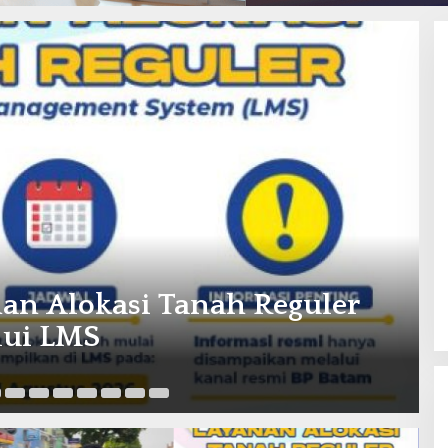
an Alokasi Tanah Reguler
lui LMS
Ag