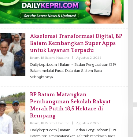
Akselerasi Transformasi Digital, BP
Batam Kembangkan Super Apps
untuk Layanan Terpadu
Batam
,
BP Batam
,
Headline
|
Agustus 2, 2026
O
L
Dailykepri.com | Batam – Badan Pengusahaan (BP)
E
Batam melalui Pusat Data dan Sistem
Baca
H
V
Selengkapnya
A
N
I
A
BP Batam Matangkan
G
Pembangunan Sekolah Rakyat
Merah Putih 18,5 Hektare di
Rempang
Batam
,
BP Batam
,
Headline
|
Agustus 2, 2026
O
L
Dailykepri.com | Batam – Badan Pengusahaan (BP)
E
Batam terus mematangkan seluruh rangkaian
H
Baca