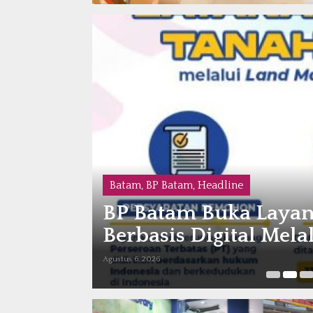
Batam
,
BP Batam
,
Headline
BP Batam Buka Layan
an
Berbasis Digital Mela
Agustus 6, 2026