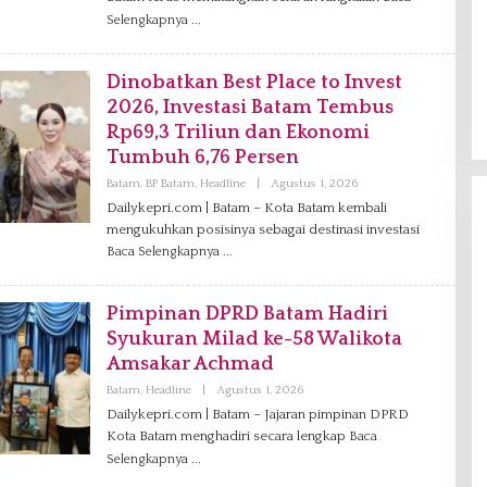
V
Selengkapnya
A
N
I
A
Dinobatkan Best Place to Invest
G
2026, Investasi Batam Tembus
Rp69,3 Triliun dan Ekonomi
Tumbuh 6,76 Persen
Batam
,
BP Batam
,
Headline
|
Agustus 1, 2026
O
L
Dailykepri.com | Batam – Kota Batam kembali
E
mengukuhkan posisinya sebagai destinasi investasi
H
V
Baca Selengkapnya
A
N
I
A
Pimpinan DPRD Batam Hadiri
G
Syukuran Milad ke-58 Walikota
Amsakar Achmad
Batam
,
Headline
|
Agustus 1, 2026
O
L
Dailykepri.com | Batam – Jajaran pimpinan DPRD
E
Kota Batam menghadiri secara lengkap
H
Baca
V
Selengkapnya
A
N