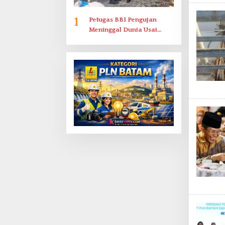
1
Petugas BBI Pengujan
Meninggal Dunia Usai
Dirawat di RSJKO Engku
Haji Daud