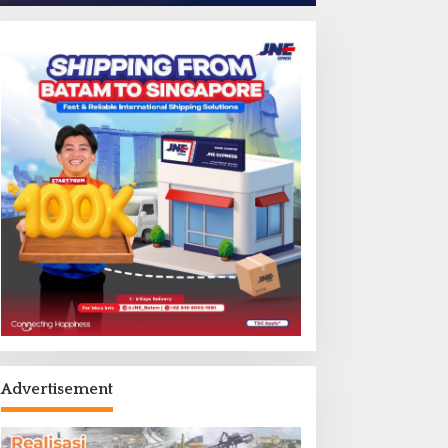
Batam
,
BP Batam
,
Headline
BP Batam Perkuat Penataan Admi
Pertanahan dan Pemanfaatan Ru
ustus 5, 2026
Advertisement