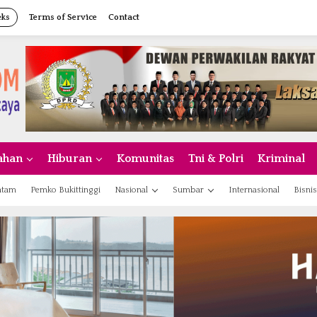
eks
Terms of Service
Contact
ahan
Hiburan
Komunitas
Tni & Polri
Kriminal
atam
Pemko Bukittinggi
Nasional
Sumbar
Internasional
Bisnis