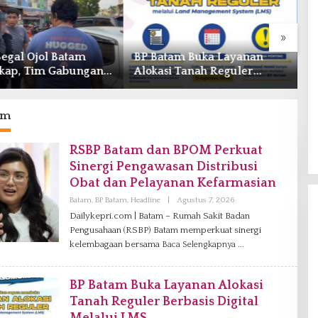
»
Begal Ojol Batam
BP Batam Buka Layanan
W
kap, Tim Gabungan
Alokasi Tanah Reguler
O
epri Bekuk Pelaku di
Berbasis Digital Melalui LMS
T
ng Dam
T
am
RSBP Batam dan BPOM Perkuat
Sinergi Pengawasan Distribusi
Obat dan Pelayanan Kefarmasian
Batam
,
BP Batam
,
Headline
|
Agustus 7, 2026
O
L
Dailykepri.com | Batam – Rumah Sakit Badan
E
Pengusahaan (RSBP) Batam memperkuat sinergi
H
V
kelembagaan bersama
Baca Selengkapnya
A
N
I
A
BP Batam Buka Layanan Alokasi
G
Tanah Reguler Berbasis Digital