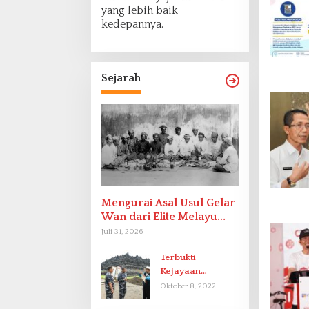
yang lebih baik
kedepannya.
Sejarah
Mengurai Asal Usul Gelar
Wan dari Elite Melayu
Hingga Populer di
Juli 31, 2026
Indonesia
Terbukti
Kejayaan
Indonesia pada
Oktober 8, 2022
Abad-9 Sebagai