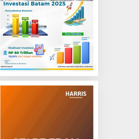
aspadai Modus Penipuan
Air Batam Hilir Lakukan
nline, Disdukcapil Batam
Pemeliharaan Control
egaskan Aktivasi IKD Wajib
Valve, Ini Daftar Area
atap Muka
Terdampak