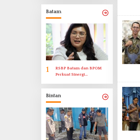
Memenuhi Undangan
Klarifikasi Polresta
Batam
Bukittinggi
1
RSBP Batam dan BPOM
Perkuat Sinergi
Pengawasan Distribusi
Obat dan Pelayanan
Kefarmasian
Bintan