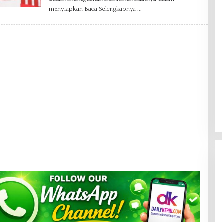
V
menyiapkan
Baca Selengkapnya
A
N
I
A
G