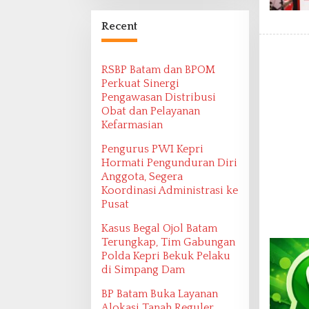
Bangsa Maritim
Ditemukan oleh
Recent
Ekspedisi Maritim
2022
RSBP Batam dan BPOM
Perkuat Sinergi
Pengawasan Distribusi
Obat dan Pelayanan
Kefarmasian
Pengurus PWI Kepri
Hormati Pengunduran Diri
Anggota, Segera
Koordinasi Administrasi ke
Pusat
Kasus Begal Ojol Batam
Terungkap, Tim Gabungan
Polda Kepri Bekuk Pelaku
di Simpang Dam
BP Batam Buka Layanan
Alokasi Tanah Reguler