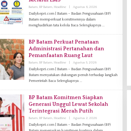
Melalui LMS
Batam
,
BP Batam
,
Headline
|
Agustus 6, 2026
O
L
Dailykepri.com | Batam – Badan Pengusahaan (BP)
E
Batam memperkuat komitmennya dalam
H
V
menghadirkan tata kelola
Baca Selengkapnya
A
N
I
A
BP Batam Perkuat Penataan
G
Administrasi Pertanahan dan
Pemanfaatan Ruang Laut
Batam
,
BP Batam
,
Headline
|
Agustus 5, 2026
O
L
Dailykepri.com | Batam – Badan Pengusahaan (BP)
E
Batam menyatakan dukungan penuh terhadap langkah
H
V
Pemerintah
Baca Selengkapnya
A
N
I
A
BP Batam Komitmen Siapkan
G
Generasi Unggul Lewat Sekolah
Terintegrasi Merah Putih
Batam
,
BP Batam
,
Headline
|
Agustus 2, 2026
O
L
Dailykepri.com | Batam – Badan Pengusahaan (BP)
E
Batam menegaskan komitmen kuatnya dalam
H