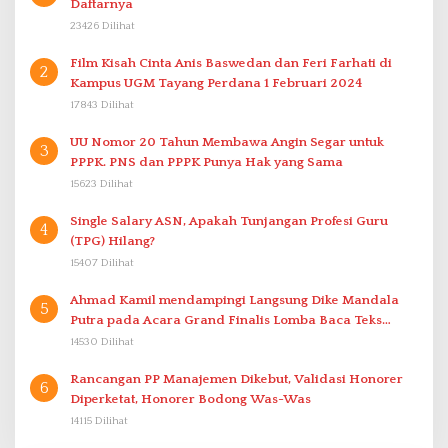
Daftarnya
23426 Dilihat
Film Kisah Cinta Anis Baswedan dan Feri Farhati di
2
Kampus UGM Tayang Perdana 1 Februari 2024
17843 Dilihat
UU Nomor 20 Tahun Membawa Angin Segar untuk
3
PPPK. PNS dan PPPK Punya Hak yang Sama
15623 Dilihat
Single Salary ASN, Apakah Tunjangan Profesi Guru
4
(TPG) Hilang?
15407 Dilihat
Ahmad Kamil mendampingi Langsung Dike Mandala
5
Putra pada Acara Grand Finalis Lomba Baca Teks
Proklamasi Mirip Bung Karno di Bali
14530 Dilihat
Rancangan PP Manajemen Dikebut, Validasi Honorer
6
Diperketat, Honorer Bodong Was-Was
14115 Dilihat