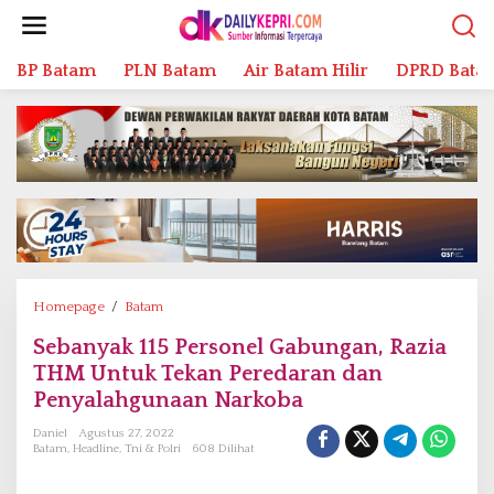
L
e
w
BP Batam
PLN Batam
Air Batam Hilir
DPRD Bata
a
t
i
k
e
k
o
n
t
e
n
Homepage
/
Batam
S
e
Sebanyak 115 Personel Gabungan, Razia
b
THM Untuk Tekan Peredaran dan
a
n
Penyalahgunaan Narkoba
y
Daniel
Agustus 27, 2022
a
Batam
,
Headline
,
Tni & Polri
608 Dilihat
k
1