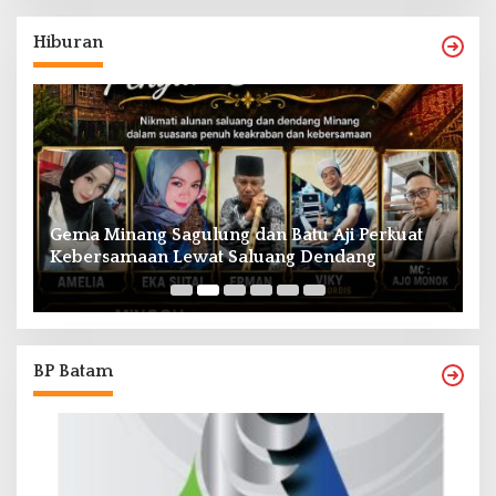
Hiburan
Gema Minang Sagulung dan Batu Aji Perkuat
A
Kebersamaan Lewat Saluang Dendang
H
BP Batam