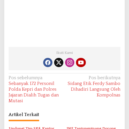
Ikuti Kami
N
Pos sebelumnya
Pos berikutnya
Sebanyak 172 Personil
Sidang Etik Ferdy Sambo
a
Polda Kepri dan Polres
Dihadiri Langsung Oleh
v
Jajaran Dialih Tugas dan
Kompolnas
Mutasi
i
g
Artikel Terkait
a
s
Lindungi Tim SK4, Kantor
JNE Tanjungpinang Dorong