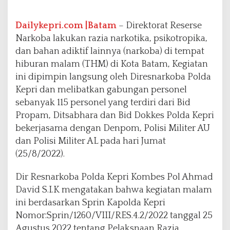
i
a
T
Dailykepri.com |Batam
– Direktorat Reserse
H
Narkoba lakukan razia narkotika, psikotropika,
M
dan bahan adiktif lainnya (narkoba) di tempat
U
hiburan malam (THM) di Kota Batam, Kegiatan
n
t
ini dipimpin langsung oleh Diresnarkoba Polda
u
Kepri dan melibatkan gabungan personel
k
sebanyak 115 personel yang terdiri dari Bid
T
Propam, Ditsabhara dan Bid Dokkes Polda Kepri
e
k
bekerjasama dengan Denpom, Polisi Militer AU
a
dan Polisi Militer AL pada hari Jumat
n
(25/8/2022).
P
e
Dir Resnarkoba Polda Kepri Kombes Pol Ahmad
r
e
David S.I.K mengatakan bahwa kegiatan malam
d
ini berdasarkan Sprin Kapolda Kepri
a
Nomor:Sprin/1260/VIII/RES.4.2/2022 tanggal 25
r
Agustus 2022 tentang Pelaksnaan Razia
a