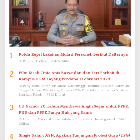
1
Polda Kepri Lakukan Mutasi Personel, Berikut Daftarnya
Di Batam, Headline
23426 Dilihat
2
Film Kisah Cinta Anis Baswedan dan Feri Farhati di
Kampus UGM Tayang Perdana 1 Februari 2024
Di Banyuasin, Bintan, BP Batam, Bukittinggi, Headline, Hiburan, Karimun,
Lingga, Natuna, Palembang, Pemilu 2024, Pendidikan, Sumatera Selatan,
Sumbar, Tokoh
17843 Dilihat
3
UU Nomor 20 Tahun Membawa Angin Segar untuk PPPK.
PNS dan PPPK Punya Hak yang Sama
Di Headline, Nasional, Pemerintahan, Pendidikan, Uncategorized
15623
Dilihat
4
Single Salary ASN, Apakah Tunjangan Profesi Guru (TPG)