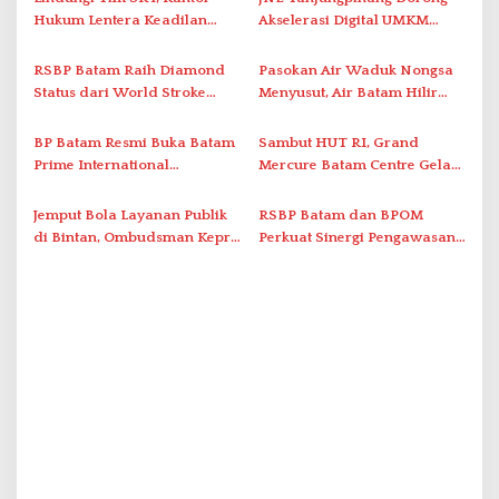
i
Hukum Lentera Keadilan
Akselerasi Digital UMKM
Laporkan Dugaan
Lewat AIM ASEAN Roadshow
p
Perlawanan ke Petugas di
2026
RSBP Batam Raih Diamond
Pasokan Air Waduk Nongsa
o
Bukik Batarah
Status dari World Stroke
Menyusut, Air Batam Hilir
s
Organization untuk
Optimalkan Rekayasa Suplai
Penanganan Stroke
Antar-IPAM
BP Batam Resmi Buka Batam
Sambut HUT RI, Grand
Berstandar Internasional
Prime International
Mercure Batam Centre Gelar
Grassroot Football Festival
Promo Kuliner ‘Flavours of
2026 di Stadion Temenggung
Nusantara’
Jemput Bola Layanan Publik
RSBP Batam dan BPOM
Abdul Jamal
di Bintan, Ombudsman Kepri
Perkuat Sinergi Pengawasan
Serap Keluhan Bansos hingga
Distribusi Obat dan
Solar Nelayan
Pelayanan Kefarmasian