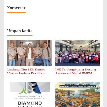
Abdul Jamal
Komentar
Umpan Berita
Lindungi Tim SK4, Kantor
JNE Tanjungpinang Dorong
Hukum Lentera Keadilan
Akselerasi Digital UMKM
Laporkan Dugaan
Lewat AIM ASEAN Roadshow
Perlawanan ke Petugas di
2026
Bukik Batarah