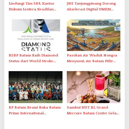
Lindungi Tim SK4, Kantor
JNE Tanjungpinang Dorong
Hukum Lentera Keadilan
Akselerasi Digital UMKM
Laporkan Dugaan
Lewat AIM ASEAN Roadshow
Perlawanan ke Petugas di
2026
Bukik Batarah
RSBP Batam Raih Diamond
Pasokan Air Waduk Nongsa
Status dari World Stroke
Menyusut, Air Batam Hilir
Organization untuk
Optimalkan Rekayasa Suplai
Penanganan Stroke
Antar-IPAM
Berstandar Internasional
BP Batam Resmi Buka Batam
Sambut HUT RI, Grand
Prime International
Mercure Batam Centre Gelar
Grassroot Football Festival
Promo Kuliner ‘Flavours of
2026 di Stadion Temenggung
Nusantara’