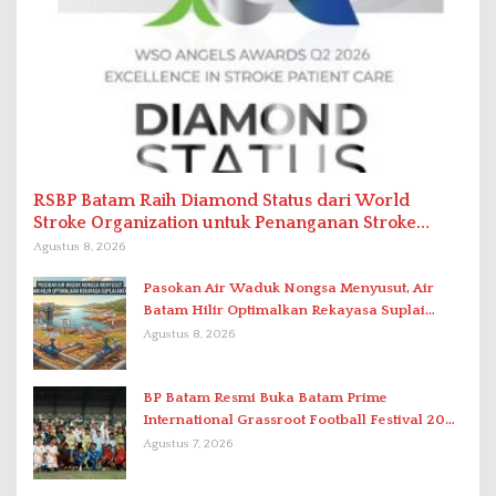
RSBP Batam Raih Diamond Status dari World
Stroke Organization untuk Penanganan Stroke
Berstandar Internasional
Agustus 8, 2026
Pasokan Air Waduk Nongsa Menyusut, Air
Batam Hilir Optimalkan Rekayasa Suplai
Antar-IPAM
Agustus 8, 2026
BP Batam Resmi Buka Batam Prime
International Grassroot Football Festival 2026
di Stadion Temenggung Abdul Jamal
Agustus 7, 2026