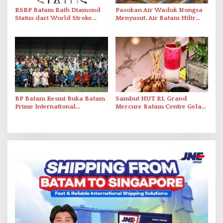
RSBP Batam Raih Diamond
Pasokan Air Waduk Nongsa
Status dari World Stroke
Menyusut, Air Batam Hilir
Organization untuk
Optimalkan Rekayasa Suplai
Penanganan Stroke
Antar-IPAM
Berstandar Internasional
BP Batam Resmi Buka Batam
Sambut HUT RI, Grand
Prime International
Mercure Batam Centre Gelar
Grassroot Football Festival
Promo Kuliner ‘Flavours of
2026 di Stadion Temenggung
Nusantara’
Abdul Jamal