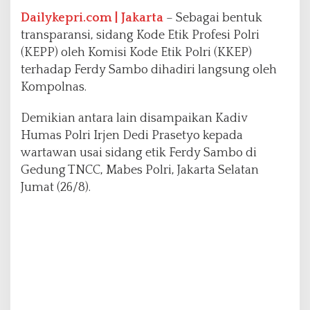
g
s
Dailykepri.com | Jakarta
– Sebagai bentuk
u
transparansi, sidang Kode Etik Profesi Polri
n
(KEPP) oleh Komisi Kode Etik Polri (KKEP)
g
terhadap Ferdy Sambo dihadiri langsung oleh
O
l
Kompolnas.
e
h
Demikian antara lain disampaikan Kadiv
K
Humas Polri Irjen Dedi Prasetyo kepada
o
wartawan usai sidang etik Ferdy Sambo di
m
p
Gedung TNCC, Mabes Polri, Jakarta Selatan
o
Jumat (26/8).
l
n
a
s