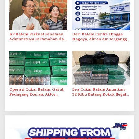
BP Batam Perkuat Penataan
Dari Batam Centre Hingga
Administrasi Pertanahan dan
Nagoya, Aliran Air Terganggu
Pemanfaatan Ruang Laut
Akibat Listrik Padam di IPA
Duriangkang
Operasi Cukai Batam: Garuk
Bea Cukai Batam Amankan
Pedagang Eceran, Aktor
32 Ribu Batang Rokok Ilegal
Intelektual Rokok Ilegal Tak
dalam Operasi Cukai
Tersentuh?