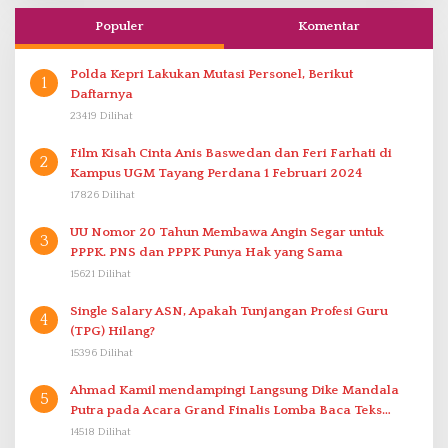
Populer
Komentar
Polda Kepri Lakukan Mutasi Personel, Berikut
1
Daftarnya
23419 Dilihat
Film Kisah Cinta Anis Baswedan dan Feri Farhati di
2
Kampus UGM Tayang Perdana 1 Februari 2024
17826 Dilihat
UU Nomor 20 Tahun Membawa Angin Segar untuk
3
PPPK. PNS dan PPPK Punya Hak yang Sama
15621 Dilihat
Single Salary ASN, Apakah Tunjangan Profesi Guru
4
(TPG) Hilang?
15396 Dilihat
Ahmad Kamil mendampingi Langsung Dike Mandala
5
Putra pada Acara Grand Finalis Lomba Baca Teks
Proklamasi Mirip Bung Karno di Bali
14518 Dilihat