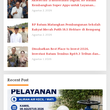
Akselerasi Transformasi Digital, BP Batam
Kembangkan Super Apps untuk Layanan
Terpadu
Agustus 2, 2026
BP Batam Matangkan Pembangunan Sekolah
Rakyat Merah Putih 18,5 Hektare di Rempang
Agustus 2, 2026
Dinobatkan Best Place to Invest 2026,
Investasi Batam Tembus Rp69,3 Triliun dan
Ekonomi Tumbuh 6,76 Persen
Agustus 1, 2026
Recent Post