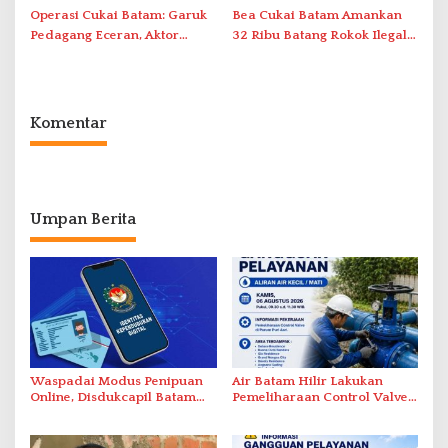
Operasi Cukai Batam: Garuk
Bea Cukai Batam Amankan
Pedagang Eceran, Aktor
32 Ribu Batang Rokok Ilegal
Intelektual Rokok Ilegal Tak
dalam Operasi Cukai
Tersentuh?
Komentar
Umpan Berita
Waspadai Modus Penipuan
Air Batam Hilir Lakukan
Online, Disdukcapil Batam
Pemeliharaan Control Valve,
Tegaskan Aktivasi IKD Wajib
Ini Daftar Area Terdampak
Tatap Muka