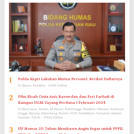
1
Polda Kepri Lakukan Mutasi Personel, Berikut Daftarnya
Di Batam, Headline
23419 Dilihat
2
Film Kisah Cinta Anis Baswedan dan Feri Farhati di
Kampus UGM Tayang Perdana 1 Februari 2024
Di Banyuasin, Bintan, BP Batam, Bukittinggi, Headline, Hiburan, Karimun,
Lingga, Natuna, Palembang, Pemilu 2024, Pendidikan, Sumatera Selatan,
Sumbar, Tokoh
17826 Dilihat
3
UU Nomor 20 Tahun Membawa Angin Segar untuk PPPK.