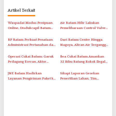
g
a
Artikel Terkait
s
i
Waspadai Modus Penipuan
Air Batam Hilir Lakukan
Online, Disdukcapil Batam
Pemeliharaan Control Valve,
p
Tegaskan Aktivasi IKD Wajib
Ini Daftar Area Terdampak
o
Tatap Muka
BP Batam Perkuat Penataan
Dari Batam Centre Hingga
s
Administrasi Pertanahan dan
Nagoya, Aliran Air Terganggu
Pemanfaatan Ruang Laut
Akibat Listrik Padam di IPA
Duriangkang
Operasi Cukai Batam: Garuk
Bea Cukai Batam Amankan
Pedagang Eceran, Aktor
32 Ribu Batang Rokok Ilegal
Intelektual Rokok Ilegal Tak
dalam Operasi Cukai
Tersentuh?
JNE Batam Hadirkan
Sikapi Laporan Gesekan
Layanan Pengiriman Paket ke
Penertiban Lahan, Tim
Singapura Mulai Rp100 Ribu
Hukum Terlapor Memenuhi
Undangan Klarifikasi Polresta
Bukittinggi