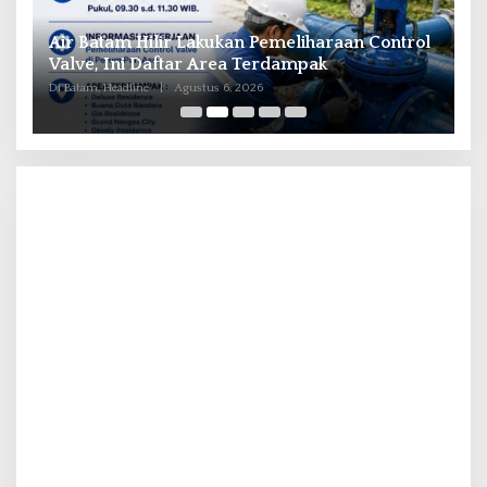
il
Air Batam Hilir Lakukan Pemeliharaan Control
B
ka
Valve, Ini Daftar Area Terdampak
P
Di Batam, Headline
|
Agustus 6, 2026
Di