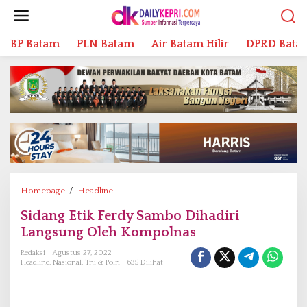
L
e
w
BP Batam
PLN Batam
Air Batam Hilir
DPRD Bata
a
t
i
k
e
k
o
n
t
e
n
Homepage
/
Headline
S
i
Sidang Etik Ferdy Sambo Dihadiri
d
Langsung Oleh Kompolnas
a
n
Redaksi
Agustus 27, 2022
g
Headline
,
Nasional
,
Tni & Polri
635 Dilihat
E
t
i