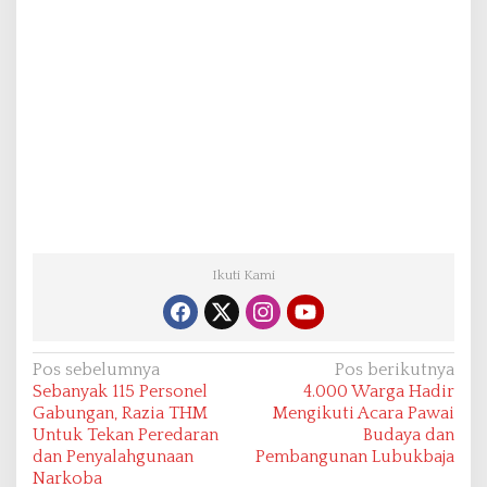
Ikuti Kami
N
Pos sebelumnya
Pos berikutnya
Sebanyak 115 Personel
4.000 Warga Hadir
a
Gabungan, Razia THM
Mengikuti Acara Pawai
v
Untuk Tekan Peredaran
Budaya dan
dan Penyalahgunaan
Pembangunan Lubukbaja
i
Narkoba