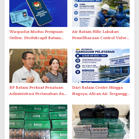
Waspadai Modus Penipuan
Air Batam Hilir Lakukan
Online, Disdukcapil Batam
Pemeliharaan Control Valve,
Tegaskan Aktivasi IKD Wajib
Ini Daftar Area Terdampak
Tatap Muka
BP Batam Perkuat Penataan
Dari Batam Centre Hingga
Administrasi Pertanahan dan
Nagoya, Aliran Air Terganggu
Pemanfaatan Ruang Laut
Akibat Listrik Padam di IPA
Duriangkang