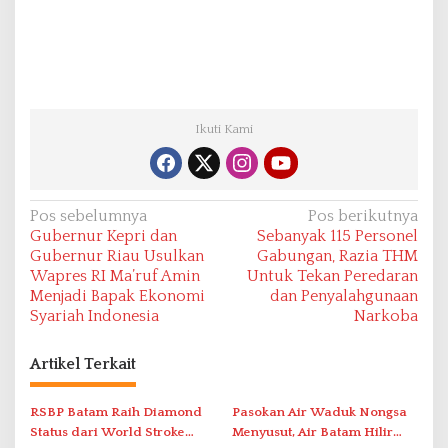
Ikuti Kami
N
Pos sebelumnya
Pos berikutnya
Gubernur Kepri dan
Sebanyak 115 Personel
a
Gubernur Riau Usulkan
Gabungan, Razia THM
v
Wapres RI Ma’ruf Amin
Untuk Tekan Peredaran
Menjadi Bapak Ekonomi
dan Penyalahgunaan
i
Syariah Indonesia
Narkoba
g
a
Artikel Terkait
s
i
RSBP Batam Raih Diamond
Pasokan Air Waduk Nongsa
Status dari World Stroke
Menyusut, Air Batam Hilir
p