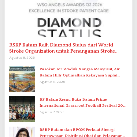
RSBP Batam Raih Diamond Status dari World
Stroke Organization untuk Penanganan Stroke
Berstandar Internasional
Agustus 8, 2026
Pasokan Air Waduk Nongsa Menyusut, Air
Batam Hilir Optimalkan Rekayasa Suplai
Antar-IPAM
Agustus 8, 2026
BP Batam Resmi Buka Batam Prime
International Grassroot Football Festival 2026
di Stadion Temenggung Abdul Jamal
Agustus 7, 2026
RSBP Batam dan BPOM Perkuat Sinergi
Pengawasan Distribusi Obat dan Pelayanan