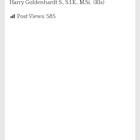
Harry Goldenhardt S., S.I.K., M.Si. (Rls)
Post Views:
585