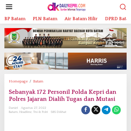
L
e
w
BP Batam
PLN Batam
Air Batam Hilir
DPRD Bata
a
t
i
k
e
k
o
n
t
e
n
Homepage
/
Batam
S
e
Sebanyak 172 Personil Polda Kepri dan
b
Polres Jajaran Dialih Tugas dan Mutasi
a
n
Daniel
Agustus 27, 2022
y
Batam
,
Headline
,
Tni & Polri
585 Dilihat
a
k
1