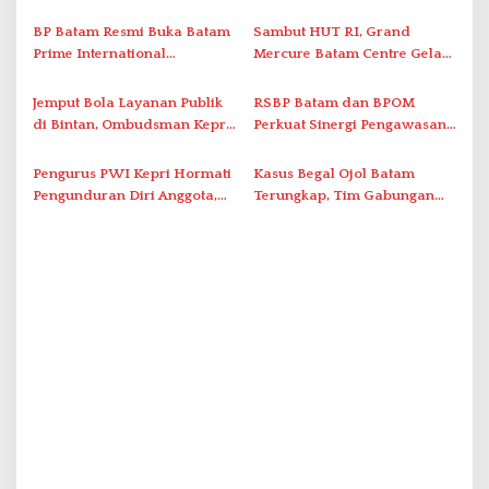
Organization untuk
Optimalkan Rekayasa Suplai
o
Penanganan Stroke
Antar-IPAM
BP Batam Resmi Buka Batam
Sambut HUT RI, Grand
s
Berstandar Internasional
Prime International
Mercure Batam Centre Gelar
Grassroot Football Festival
Promo Kuliner ‘Flavours of
2026 di Stadion Temenggung
Nusantara’
Jemput Bola Layanan Publik
RSBP Batam dan BPOM
Abdul Jamal
di Bintan, Ombudsman Kepri
Perkuat Sinergi Pengawasan
Serap Keluhan Bansos hingga
Distribusi Obat dan
Solar Nelayan
Pelayanan Kefarmasian
Pengurus PWI Kepri Hormati
Kasus Begal Ojol Batam
Pengunduran Diri Anggota,
Terungkap, Tim Gabungan
Segera Koordinasi
Polda Kepri Bekuk Pelaku di
Administrasi ke Pusat
Simpang Dam