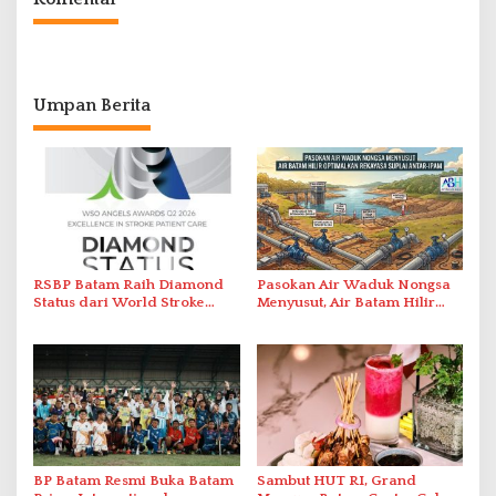
Umpan Berita
RSBP Batam Raih Diamond
Pasokan Air Waduk Nongsa
Status dari World Stroke
Menyusut, Air Batam Hilir
Organization untuk
Optimalkan Rekayasa Suplai
Penanganan Stroke
Antar-IPAM
Berstandar Internasional
BP Batam Resmi Buka Batam
Sambut HUT RI, Grand