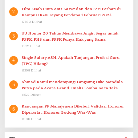
Film Kisah Cinta Anis Baswedan dan Feri Farhati di
2
Kampus UGM Tayang Perdana 1 Februari 2024
17830 Dilihat
UU Nomor 20 Tahun Membawa Angin Segar untuk
3
PPPK. PNS dan PPPK Punya Hak yang Sama
15621 Dilihat
Single Salary ASN, Apakah Tunjangan Profesi Guru
4
(TPG) Hilang?
15398 Dilihat
Ahmad Kamil mendampingi Langsung Dike Mandala
5
Putra pada Acara Grand Finalis Lomba Baca Teks
Proklamasi Mirip Bung Karno di Bali
14522 Dilihat
Rancangan PP Manajemen Dikebut, Validasi Honorer
6
Diperketat, Honorer Bodong Was-Was
14108 Dilihat