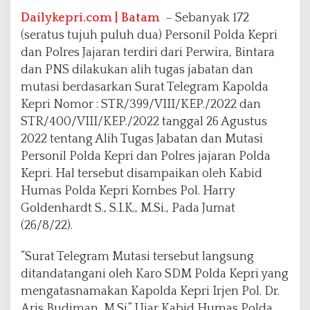
n
P
Dailykepri.com | Batam
– Sebanyak 172
o
(seratus tujuh puluh dua) Personil Polda Kepri
l
dan Polres Jajaran terdiri dari Perwira, Bintara
r
dan PNS dilakukan alih tugas jabatan dan
e
s
mutasi berdasarkan Surat Telegram Kapolda
J
Kepri Nomor : STR/399/VIII/KEP./2022 dan
a
STR/400/VIII/KEP./2022 tanggal 26 Agustus
j
2022 tentang Alih Tugas Jabatan dan Mutasi
a
r
Personil Polda Kepri dan Polres jajaran Polda
a
Kepri. Hal tersebut disampaikan oleh Kabid
n
Humas Polda Kepri Kombes Pol. Harry
D
Goldenhardt S., S.I.K., M.Si., Pada Jumat
i
a
(26/8/22).
l
i
“Surat Telegram Mutasi tersebut langsung
h
ditandatangani oleh Karo SDM Polda Kepri yang
T
mengatasnamakan Kapolda Kepri Irjen Pol. Dr.
u
g
Aris Budiman, M.Si.” Ujar Kabid Humas Polda