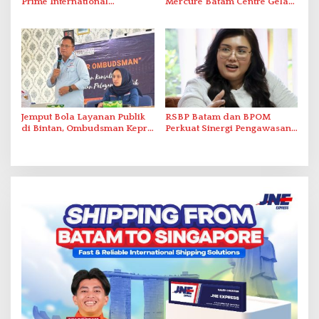
Prime International
Mercure Batam Centre Gelar
Grassroot Football Festival
Promo Kuliner ‘Flavours of
2026 di Stadion Temenggung
Nusantara’
Abdul Jamal
Jemput Bola Layanan Publik
RSBP Batam dan BPOM
di Bintan, Ombudsman Kepri
Perkuat Sinergi Pengawasan
Serap Keluhan Bansos hingga
Distribusi Obat dan
Solar Nelayan
Pelayanan Kefarmasian