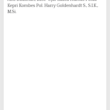
a
Kepri Kombes Pol. Harry Goldenhardt S., S.I.K.,
s
M.Si.
d
a
n
M
u
t
a
s
i