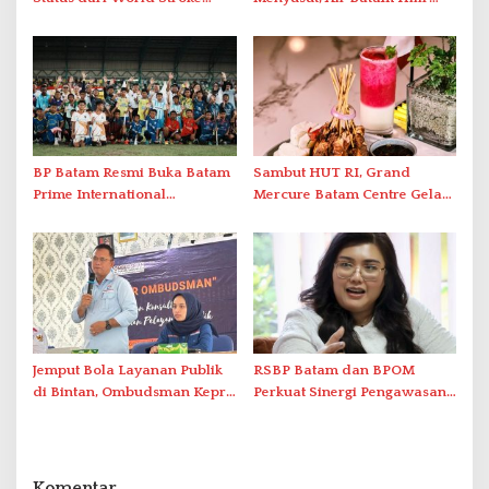
Organization untuk
Optimalkan Rekayasa Suplai
Penanganan Stroke
Antar-IPAM
Berstandar Internasional
BP Batam Resmi Buka Batam
Sambut HUT RI, Grand
Prime International
Mercure Batam Centre Gelar
Grassroot Football Festival
Promo Kuliner ‘Flavours of
2026 di Stadion Temenggung
Nusantara’
Abdul Jamal
Jemput Bola Layanan Publik
RSBP Batam dan BPOM
di Bintan, Ombudsman Kepri
Perkuat Sinergi Pengawasan
Serap Keluhan Bansos hingga
Distribusi Obat dan
Solar Nelayan
Pelayanan Kefarmasian
Komentar